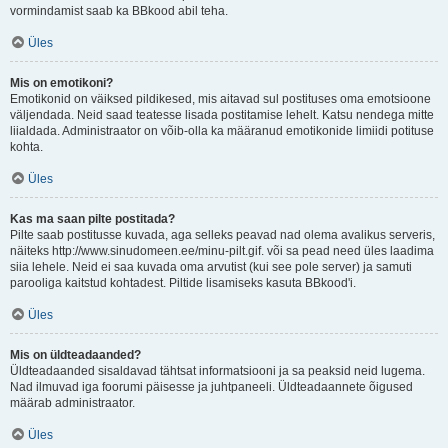
vormindamist saab ka BBkood abil teha.
Üles
Mis on emotikoni?
Emotikonid on väiksed pildikesed, mis aitavad sul postituses oma emotsioone
väljendada. Neid saad teatesse lisada postitamise lehelt. Katsu nendega mitte
liialdada. Administraator on võib-olla ka määranud emotikonide limiidi potituse
kohta.
Üles
Kas ma saan pilte postitada?
Pilte saab postitusse kuvada, aga selleks peavad nad olema avalikus serveris,
näiteks http://www.sinudomeen.ee/minu-pilt.gif. või sa pead need üles laadima
siia lehele. Neid ei saa kuvada oma arvutist (kui see pole server) ja samuti
parooliga kaitstud kohtadest. Piltide lisamiseks kasuta BBkood'i.
Üles
Mis on üldteadaanded?
Üldteadaanded sisaldavad tähtsat informatsiooni ja sa peaksid neid lugema.
Nad ilmuvad iga foorumi päisesse ja juhtpaneeli. Üldteadaannete õigused
määrab administraator.
Üles