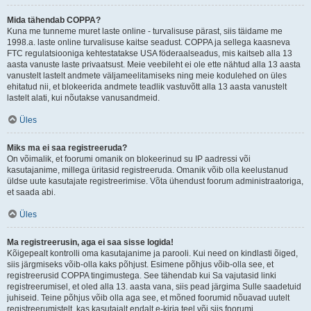
Mida tähendab COPPA?
Kuna me tunneme muret laste online - turvalisuse pärast, siis täidame me
1998.a. laste online turvalisuse kaitse seadust. COPPA ja sellega kaasneva
FTC regulatsiooniga kehtestatakse USA föderaalseadus, mis kaitseb alla 13
aasta vanuste laste privaatsust. Meie veebileht ei ole ette nähtud alla 13 aasta
vanustelt lastelt andmete väljameelitamiseks ning meie kodulehed on üles
ehitatud nii, et blokeerida andmete teadlik vastuvõtt alla 13 aasta vanustelt
lastelt alati, kui nõutakse vanusandmeid.
Üles
Miks ma ei saa registreeruda?
On võimalik, et foorumi omanik on blokeerinud su IP aadressi või
kasutajanime, millega üritasid registreeruda. Omanik võib olla keelustanud
üldse uute kasutajate registreerimise. Võta ühendust foorum administraatoriga,
et saada abi.
Üles
Ma registreerusin, aga ei saa sisse logida!
Kõigepealt kontrolli oma kasutajanime ja parooli. Kui need on kindlasti õiged,
siis järgmiseks võib-olla kaks põhjust. Esimene põhjus võib-olla see, et
registreerusid COPPA tingimustega. See tähendab kui Sa vajutasid linki
registreerumisel, et oled alla 13. aasta vana, siis pead järgima Sulle saadetuid
juhiseid. Teine põhjus võib olla aga see, et mõned foorumid nõuavad uutelt
registreerumistelt, kas kasutajalt endalt e-kirja teel või siis foorumi