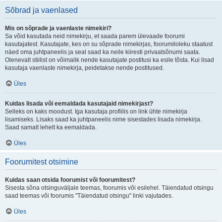
Sõbrad ja vaenlased
Mis on sõprade ja vaenlaste nimekiri?
Sa võid kasutada neid nimekirju, et saada parem ülevaade foorumi
kasutajatest. Kasutajate, kes on su sõprade nimekirjas, foorumiloleku staatust
näed oma juhtpaneelis ja seal saad ka neile kiiresti privaatsõnumi saata.
Olenevalt stiilist on võimalik nende kasutajate postitusi ka esile tõsta. Kui lisad
kasutaja vaenlaste nimekirja, peidetakse nende postitused.
Üles
Kuidas lisada või eemaldada kasutajaid nimekirjast?
Selleks on kaks moodust. Iga kasutaja profiilis on link ühte nimekirja
lisamiseks. Lisaks saad ka juhtpaneelis nime sisestades lisada nimekirja.
Saad samalt lehelt ka eemaldada.
Üles
Foorumitest otsimine
Kuidas saan otsida foorumist või foorumitest?
Sisesta sõna otsinguväljale teemas, foorumis või esilehel. Täiendatud otsingu
saad teemas või foorumis "Täiendatud otsingu" linki vajutades.
Üles