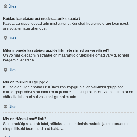
Üles
Kuidas kasutajagrupi moderaatoriks saada?
Kasutajagruppe loovad administraatorid. Kui oled huvitatud grupi loomisest,
siis võta temaga ühendust.
Üles
Miks mõnede kasutajagruppide liikmete nimed on värvilised?
On võimalik, et administraator on määranud gruppidele omad värvid, et neid
kergemini eristada.
Üles
Mis on “Vaikimisi grupp”?
Kui sa oled liige enamas kui ühes kasutajagrupis, on vaikimisi grupp see,
millise grupi värvi sinu nimi ilmub ja mille tiitel sul profiilis on. Administraator on
võib-olla lubanud sul vaikimisi gruppi muuta.
Üles
Mis on “Meeskond” link?
See lehekülg sisaldab infot, näiteks kes on administraatorid ja moderaatorid
ning milliseid foorumeid nad haldavad.