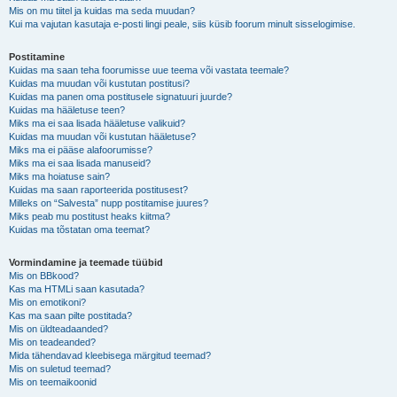
Mis on mu tiitel ja kuidas ma seda muudan?
Kui ma vajutan kasutaja e-posti lingi peale, siis küsib foorum minult sisselogimise.
Postitamine
Kuidas ma saan teha foorumisse uue teema või vastata teemale?
Kuidas ma muudan või kustutan postitusi?
Kuidas ma panen oma postitusele signatuuri juurde?
Kuidas ma hääletuse teen?
Miks ma ei saa lisada hääletuse valikuid?
Kuidas ma muudan või kustutan hääletuse?
Miks ma ei pääse alafoorumisse?
Miks ma ei saa lisada manuseid?
Miks ma hoiatuse sain?
Kuidas ma saan raporteerida postitusest?
Milleks on “Salvesta” nupp postitamise juures?
Miks peab mu postitust heaks kiitma?
Kuidas ma tõstatan oma teemat?
Vormindamine ja teemade tüübid
Mis on BBkood?
Kas ma HTMLi saan kasutada?
Mis on emotikoni?
Kas ma saan pilte postitada?
Mis on üldteadaanded?
Mis on teadeanded?
Mida tähendavad kleebisega märgitud teemad?
Mis on suletud teemad?
Mis on teemaikoonid