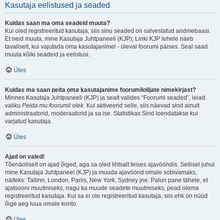
Kasutaja eelistused ja seaded
Kuidas saan ma oma seadeid muuta?
Kui oled registreeritud kasutaja, siis sinu seaded on salvestatud andmebaasi.
Et neid muuta, mine Kasutaja Juhtpaneeli (KJP); Linki KJP lehele näeb
tavaliselt, kui vajutada oma kasutajanimel - üleval foorumi päises. Seal saad
muuta kõiki seadeid ja eelistusi.
Üles
Kuidas ma saan peita oma kasutajanime foorumilolijate nimekirjast?
Minnes Kasutaja Juhtpaneeli (KJP) ja sealt valides “Foorumi seaded”, leiad
valiku
Peida mu foorumil olek
. Kui aktiveerid selle, siis näevad sind ainult
administraatorid, moderaatorid ja sa ise. Statistikas Sind loendatakse kui
varjatud kasutaja.
Üles
Ajad on valed!
Tõenäoliselt on ajad õiged, aga sa oled lihtsalt teises ajavööndis. Sellisel juhul
mine Kasutaja Juhtpaneel (KJP) ja muuda ajavöönd omale sobivamaks,
näiteks: Tallinn, London, Pariis, New York, Sydney jne. Palun pane tähele, et
ajatsooni muutmiseks, nagu ka muude seadete muutmiseks, pead olema
registreeritud kasutaja. Kui sa ei ole registreeritud kasutaja, siis ehk on nüüd
õige aeg luua omale konto.
Üles