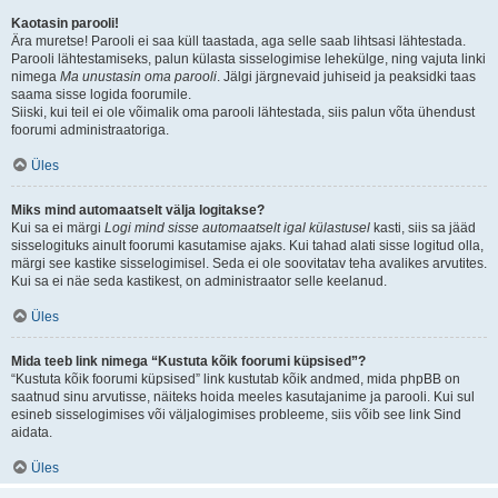
Kaotasin parooli!
Ära muretse! Parooli ei saa küll taastada, aga selle saab lihtsasi lähtestada.
Parooli lähtestamiseks, palun külasta sisselogimise lehekülge, ning vajuta linki
nimega
Ma unustasin oma parooli
. Jälgi järgnevaid juhiseid ja peaksidki taas
saama sisse logida foorumile.
Siiski, kui teil ei ole võimalik oma parooli lähtestada, siis palun võta ühendust
foorumi administraatoriga.
Üles
Miks mind automaatselt välja logitakse?
Kui sa ei märgi
Logi mind sisse automaatselt igal külastusel
kasti, siis sa jääd
sisselogituks ainult foorumi kasutamise ajaks. Kui tahad alati sisse logitud olla,
märgi see kastike sisselogimisel. Seda ei ole soovitatav teha avalikes arvutites.
Kui sa ei näe seda kastikest, on administraator selle keelanud.
Üles
Mida teeb link nimega “Kustuta kõik foorumi küpsised”?
“Kustuta kõik foorumi küpsised” link kustutab kõik andmed, mida phpBB on
saatnud sinu arvutisse, näiteks hoida meeles kasutajanime ja parooli. Kui sul
esineb sisselogimises või väljalogimises probleeme, siis võib see link Sind
aidata.
Üles