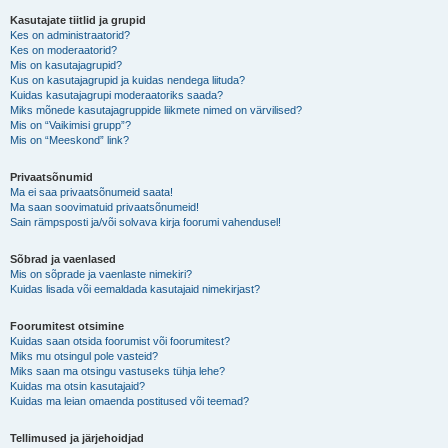
Kasutajate tiitlid ja grupid
Kes on administraatorid?
Kes on moderaatorid?
Mis on kasutajagrupid?
Kus on kasutajagrupid ja kuidas nendega liituda?
Kuidas kasutajagrupi moderaatoriks saada?
Miks mõnede kasutajagruppide liikmete nimed on värvilised?
Mis on “Vaikimisi grupp”?
Mis on “Meeskond” link?
Privaatsõnumid
Ma ei saa privaatsõnumeid saata!
Ma saan soovimatuid privaatsõnumeid!
Sain rämpsposti ja/või solvava kirja foorumi vahendusel!
Sõbrad ja vaenlased
Mis on sõprade ja vaenlaste nimekiri?
Kuidas lisada või eemaldada kasutajaid nimekirjast?
Foorumitest otsimine
Kuidas saan otsida foorumist või foorumitest?
Miks mu otsingul pole vasteid?
Miks saan ma otsingu vastuseks tühja lehe?
Kuidas ma otsin kasutajaid?
Kuidas ma leian omaenda postitused või teemad?
Tellimused ja järjehoidjad