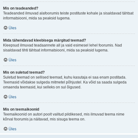
Mis on teadeanded?
Teadeanded ilmuvad alafoorumis teiste postituste kohale ja sisaldavad tähtsat
informatsiooni, mida sa peaksid lugema.
Üles
Mida tähendavad kleebisega märgitud teemad?
Kleepsud ilmuvad teadaannete all ja vaid esimesel lehel foorumis. Nad
sisaldavad tihti tähtsat informatsiooni, mida sa peaksid lugema.
Üles
Mis on suletud teemad?
Suletud teemad on sellised teemad, kuhu kasutaja ei saa enam postitada.
Teemasid võidakse sulgeda mitmetel põhjustel. Ka võid sa saada sulgeda
omaenda teemasid, kui selleks on sul õigused.
Üles
Mis on teemaikoonid
Teemaikoonid on autori poolt valitud pildikesed, mis ilmuvad teema nime
kõrval foorumis ja näitavad, mis sisuga teema on.
Üles