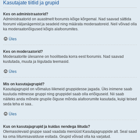
Kasutajate tiitlid ja grupid
Kes on administraatorid?
Administraatorid on auastmelt foorumis kõige kõrgemal. Nad saavad sättida
foorumi väljanägemist ja seadeid ning määrata moderaatoreid. Neil võivad olla
ka moderaatoriõigused kõigis alafoorumites.
Üles
Kes on moderaatorid?
Moderaatorite ülesanne on hoolitseda korra eest foorumis. Nad saavad
kustutada, muuta ja liigutada teemasid.
Üles
Mis on kasutajagrupid?
Kasutajagrupid on võimalus liikmeid gruppidesse jagada. Üks inimene saab
kuuluda mitmesse gruppi ning gruppidel saab olla eriõiguseid. Nii saab
näiteks anda mõnele grupile õiguse mõnda alafoorumite kasutada, kuigi teised
seda teha ei saa..
Üles
Kus on kasutajagrupid ja kuidas nendega liituda?
Olemasolevaid gruppe saad vaadata menüüst Kasutajagruppide alt. Seal saad
ka oma liitumisavalduse esitada. Grupid võivad olla ka varjatud.