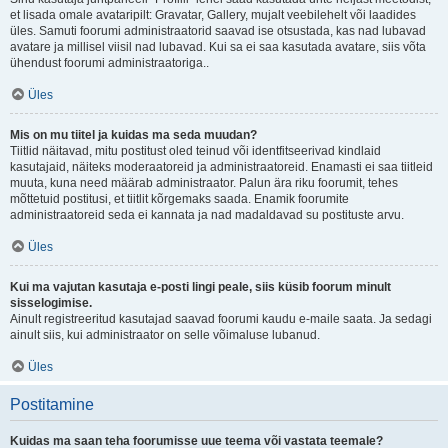
et lisada omale avataripilt: Gravatar, Gallery, mujalt veebilehelt või laadides
üles. Samuti foorumi administraatorid saavad ise otsustada, kas nad lubavad
avatare ja millisel viisil nad lubavad. Kui sa ei saa kasutada avatare, siis võta
ühendust foorumi administraatoriga..
Üles
Mis on mu tiitel ja kuidas ma seda muudan?
Tiitlid näitavad, mitu postitust oled teinud või identfitseerivad kindlaid
kasutajaid, näiteks moderaatoreid ja administraatoreid. Enamasti ei saa tiitleid
muuta, kuna need määrab administraator. Palun ära riku foorumit, tehes
mõttetuid postitusi, et tiitlit kõrgemaks saada. Enamik foorumite
administraatoreid seda ei kannata ja nad madaldavad su postituste arvu.
Üles
Kui ma vajutan kasutaja e-posti lingi peale, siis küsib foorum minult
sisselogimise.
Ainult registreeritud kasutajad saavad foorumi kaudu e-maile saata. Ja sedagi
ainult siis, kui administraator on selle võimaluse lubanud.
Üles
Postitamine
Kuidas ma saan teha foorumisse uue teema või vastata teemale?