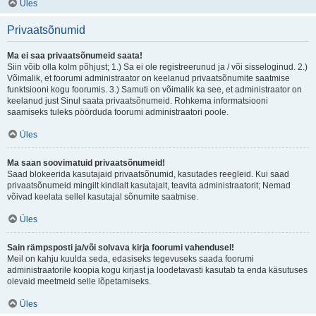
Üles
Privaatsõnumid
Ma ei saa privaatsõnumeid saata!
Siin võib olla kolm põhjust; 1.) Sa ei ole registreerunud ja / või sisseloginud. 2.)
Võimalik, et foorumi administraator on keelanud privaatsõnumite saatmise
funktsiooni kogu foorumis. 3.) Samuti on võimalik ka see, et administraator on
keelanud just Sinul saata privaatsõnumeid. Rohkema informatsiooni
saamiseks tuleks pöörduda foorumi administraatori poole.
Üles
Ma saan soovimatuid privaatsõnumeid!
Saad blokeerida kasutajaid privaatsõnumid, kasutades reegleid. Kui saad
privaatsõnumeid mingilt kindlalt kasutajalt, teavita administraatorit; Nemad
võivad keelata sellel kasutajal sõnumite saatmise.
Üles
Sain rämpsposti ja/või solvava kirja foorumi vahendusel!
Meil on kahju kuulda seda, edasiseks tegevuseks saada foorumi
administraatorile koopia kogu kirjast ja loodetavasti kasutab ta enda käsutuses
olevaid meetmeid selle lõpetamiseks.
Üles