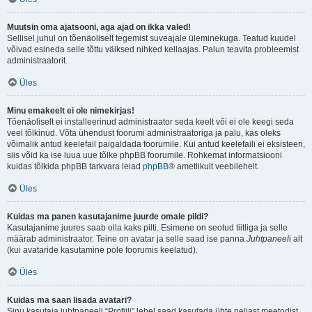
Muutsin oma ajatsooni, aga ajad on ikka valed!
Sellisel juhul on tõenäoliselt tegemist suveajale üleminekuga. Teatud kuudel
võivad esineda selle tõttu väiksed nihked kellaajas. Palun teavita probleemist
administraatorit.
Üles
Minu emakeelt ei ole nimekirjas!
Tõenäoliselt ei installeerinud administraator seda keelt või ei ole keegi seda
veel tõlkinud. Võta ühendust foorumi administraatoriga ja palu, kas oleks
võimalik antud keelefail paigaldada foorumile. Kui antud keelefaili ei eksisteeri,
siis võid ka ise luua uue tõlke phpBB foorumile. Rohkemat informatsiooni
kuidas tõlkida phpBB tarkvara leiad
phpBB
® ametlikult veebilehelt.
Üles
Kuidas ma panen kasutajanime juurde omale pildi?
Kasutajanime juures saab olla kaks pilti. Esimene on seotud tiitliga ja selle
määrab administraator. Teine on avatar ja selle saad ise panna
Juhtpaneel
i alt
(kui avataride kasutamine pole foorumis keelatud).
Üles
Kuidas ma saan lisada avatari?
Sinu kasutaja juhtpaneeli “Profiili” lehel saad kasutada ühte neljast meetodist,