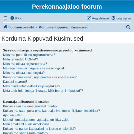
Perekonnaajaloo foorum
KKK
Registreeru
Logi sisse
O
Foorumi pealeht
Korduma Kippuvad Küsimused
t
Korduma Kippuvad Küsimused
s
i
Sisselogimisega ja registreerumisega seotud küsimused
Miks ma pean üldse registreeruma?
Mida tähendab COPPA?
Miks ma ei saa registreeruda?
Ma registreerusin, aga ei saa sisse logida!
Miks ma ei saa sisse logida?
Kunagi ammu liitusin, aga nüüd ei saa enam sisse?!
Kaotasin parooli!
Miks mind automaatselt välja logitakse?
Mida teeb link nimega “Kustuta kõik foorumi küpsised”?
Kasutaja eelistused ja seaded
Kuidas saan ma oma seadeid muuta?
Kuidas ma saan peita oma kasutajanime foorumilolijate nimekirjast?
Ajad on valed!
Muutsin oma ajatsooni, aga ajad on ikka valed!
Minu emakeelt ei ole nimekirjas!
Kuidas ma panen kasutajanime juurde omale pildi?
Kuidas ma saan lisada avatari?