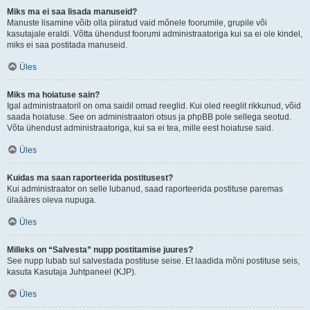
Miks ma ei saa lisada manuseid?
Manuste lisamine võib olla piiratud vaid mõnele foorumile, grupile või
kasutajale eraldi. Võtta ühendust foorumi administraatoriga kui sa ei ole kindel,
miks ei saa postitada manuseid.
Üles
Miks ma hoiatuse sain?
Igal administraatoril on oma saidil omad reeglid. Kui oled reeglit rikkunud, võid
saada hoiatuse. See on administraatori otsus ja phpBB pole sellega seotud.
Võta ühendust administraatoriga, kui sa ei tea, mille eest hoiatuse said.
Üles
Kuidas ma saan raporteerida postitusest?
Kui administraator on selle lubanud, saad raporteerida postituse paremas
ülaääres oleva nupuga.
Üles
Milleks on “Salvesta” nupp postitamise juures?
See nupp lubab sul salvestada postituse seise. Et laadida mõni postituse seis,
kasuta Kasutaja Juhtpaneel (KJP).
Üles