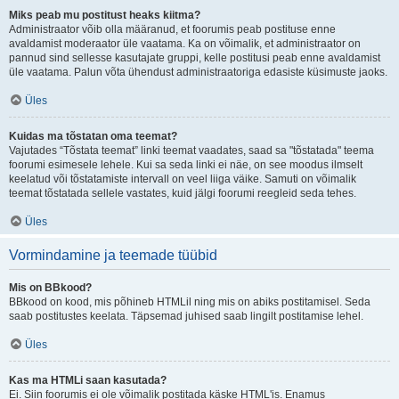
Miks peab mu postitust heaks kiitma?
Administraator võib olla määranud, et foorumis peab postituse enne
avaldamist moderaator üle vaatama. Ka on võimalik, et administraator on
pannud sind sellesse kasutajate gruppi, kelle postitusi peab enne avaldamist
üle vaatama. Palun võta ühendust administraatoriga edasiste küsimuste jaoks.
Üles
Kuidas ma tõstatan oma teemat?
Vajutades “Tõstata teemat” linki teemat vaadates, saad sa "tõstatada" teema
foorumi esimesele lehele. Kui sa seda linki ei näe, on see moodus ilmselt
keelatud või tõstatamiste intervall on veel liiga väike. Samuti on võimalik
teemat tõstatada sellele vastates, kuid jälgi foorumi reegleid seda tehes.
Üles
Vormindamine ja teemade tüübid
Mis on BBkood?
BBkood on kood, mis põhineb HTMLil ning mis on abiks postitamisel. Seda
saab postitustes keelata. Täpsemad juhised saab lingilt postitamise lehel.
Üles
Kas ma HTMLi saan kasutada?
Ei. Siin foorumis ei ole võimalik postitada käske HTML'is. Enamus