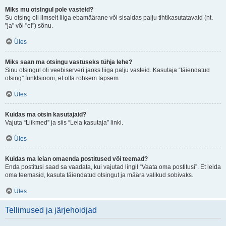
Miks mu otsingul pole vasteid?
Su otsing oli ilmselt liiga ebamäärane või sisaldas palju tihtikasutatavaid (nt.
"ja" või "ei") sõnu.
Üles
Miks saan ma otsingu vastuseks tühja lehe?
Sinu otsingul oli veebiserveri jaoks liiga palju vasteid. Kasutaja “täiendatud
otsing” funktsiooni, et olla rohkem täpsem.
Üles
Kuidas ma otsin kasutajaid?
Vajuta “Liikmed” ja siis “Leia kasutaja” linki.
Üles
Kuidas ma leian omaenda postitused või teemad?
Enda postitusi saad sa vaadata, kui vajutad lingil “Vaata oma postitusi”. Et leida
oma teemasid, kasuta täiendatud otsingut ja määra valikud sobivaks.
Üles
Tellimused ja järjehoidjad