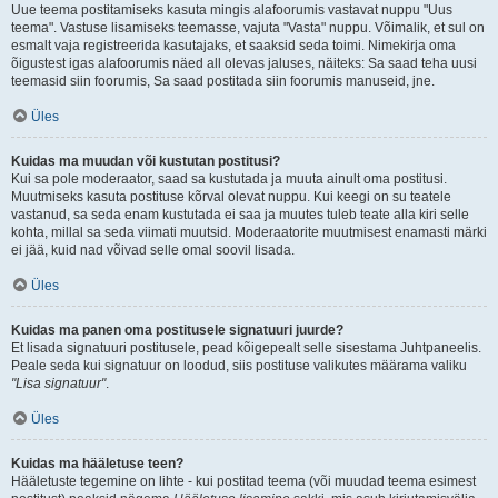
Uue teema postitamiseks kasuta mingis alafoorumis vastavat nuppu "Uus
teema". Vastuse lisamiseks teemasse, vajuta "Vasta" nuppu. Võimalik, et sul on
esmalt vaja registreerida kasutajaks, et saaksid seda toimi. Nimekirja oma
õigustest igas alafoorumis näed all olevas jaluses, näiteks: Sa saad teha uusi
teemasid siin foorumis, Sa saad postitada siin foorumis manuseid, jne.
Üles
Kuidas ma muudan või kustutan postitusi?
Kui sa pole moderaator, saad sa kustutada ja muuta ainult oma postitusi.
Muutmiseks kasuta postituse kõrval olevat nuppu. Kui keegi on su teatele
vastanud, sa seda enam kustutada ei saa ja muutes tuleb teate alla kiri selle
kohta, millal sa seda viimati muutsid. Moderaatorite muutmisest enamasti märki
ei jää, kuid nad võivad selle omal soovil lisada.
Üles
Kuidas ma panen oma postitusele signatuuri juurde?
Et lisada signatuuri postitusele, pead kõigepealt selle sisestama Juhtpaneelis.
Peale seda kui signatuur on loodud, siis postituse valikutes määrama valiku
"Lisa signatuur"
.
Üles
Kuidas ma hääletuse teen?
Hääletuste tegemine on lihte - kui postitad teema (või muudad teema esimest