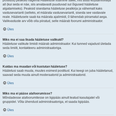
postitust) peaksid nägema
Hääletuse lisamine
sakki, mis asub kirjutamisvälja
all (kui seda ei näe, siis arvatavasti puuduvad sul õigused hääletuse
algatamiseks). Peaksid sisestama hääletuse pealkirja ja vähemalt kaks
vastusevarianti (selleks, et määrata vastusevarianti, sisesta see vastavale
reale. Hääletusele saab ka määrata ajalimiidi, 0 tähendab piiramatut aega.
Valikvastuste arv võib olla piiratud, selle määrab foorumi administraator.
Üles
Miks ma ei saa lisada hääletuse valikuid?
Hääletuse valikute limiidi määrab administraator. Kui tunned vajadust ületada
seda limiiti, kontakteeru administraatoriga.
Üles
Kuidas ma muudan või kustutan hääletuse?
Hääletusi saab muuta, muutes esimest postitust. Kui keegi on juba hääletanud,
saavad seda muuta ainult moderaatorid ja administraatorid.
Üles
Miks ma ei pääse alafoorumisse?
Mõndadesse alafoorumitesse on ligipääs ainult teatud kasutajatel või
gruppidel. Võta ühendust administraatoriga, et saada ligipääs.
Üles