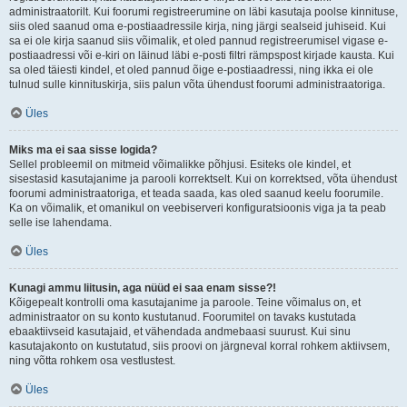
administraatorilt. Kui foorumi registreerumine on läbi kasutaja poolse kinnituse,
siis oled saanud oma e-postiaadressile kirja, ning järgi sealseid juhiseid. Kui
sa ei ole kirja saanud siis võimalik, et oled pannud registreerumisel vigase e-
postiaadressi või e-kiri on läinud läbi e-posti filtri rämpspost kirjade kausta. Kui
sa oled täiesti kindel, et oled pannud õige e-postiaadressi, ning ikka ei ole
tulnud sulle kinnituskirja, siis palun võta ühendust foorumi administraatoriga.
Üles
Miks ma ei saa sisse logida?
Sellel probleemil on mitmeid võimalikke põhjusi. Esiteks ole kindel, et
sisestasid kasutajanime ja parooli korrektselt. Kui on korrektsed, võta ühendust
foorumi administraatoriga, et teada saada, kas oled saanud keelu foorumile.
Ka on võimalik, et omanikul on veebiserveri konfiguratsioonis viga ja ta peab
selle ise lahendama.
Üles
Kunagi ammu liitusin, aga nüüd ei saa enam sisse?!
Kõigepealt kontrolli oma kasutajanime ja paroole. Teine võimalus on, et
administraator on su konto kustutanud. Foorumitel on tavaks kustutada
ebaaktiivseid kasutajaid, et vähendada andmebaasi suurust. Kui sinu
kasutajakonto on kustutatud, siis proovi on järgneval korral rohkem aktiivsem,
ning võtta rohkem osa vestlustest.
Üles