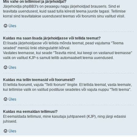
Mis vahe on tellimisel ja järjehoidjal?
Järjehoidja phpBB3's on peaaegu nagu järjehoidjad brauseris. Sind ei
teavitata uuendusest, kuid saad tulla kiiresti teema juurde tagasi. Tellimise
korral sind teavitatakse uuendusest teemas või foorumis sinu valitud viisil.
Üles
Kuidas ma saan lisada järjehoidjasse või tellida teemat?
Et lisada järjehoidjasse või tellida mõnda teemat, pead vajutama “Teema
seaded” menüü linki otsingulahtri kõrval.
Vastates teemasse, kui seade “Teavita mind, kui keegi on vastanud teemasse”
valik on valitud KJP-s samuti tellib automaatselt teema uuendused.
Üles
Kuidas ma tellin teemasid või foorumeid?
Et tellida foorumit, vajuta "Telli foorum" lingile. Et tellida teemat, vasta teemale,
kui tellimise valik on valitud postituse seadetes või vajuta nuppu "Telli teema".
Üles
Kuidas ma eemaldan tellimusi?
Et eemaldada tellimusi, mine kasutaja juhtpaneeli (KJP), ning järgi edasisi
juhiseid.
Üles