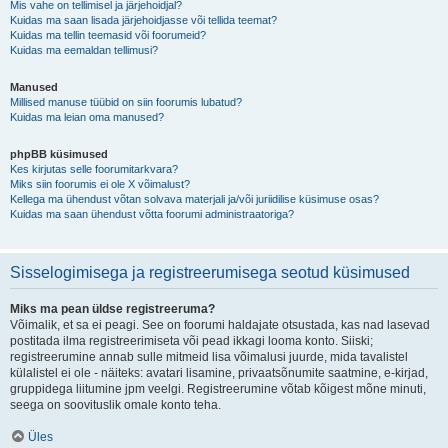
Mis vahe on tellimisel ja järjehoidjal?
Kuidas ma saan lisada järjehoidjasse või tellida teemat?
Kuidas ma tellin teemasid või foorumeid?
Kuidas ma eemaldan tellimusi?
Manused
Millised manuse tüübid on siin foorumis lubatud?
Kuidas ma leian oma manused?
phpBB küsimused
Kes kirjutas selle foorumitarkvara?
Miks siin foorumis ei ole X võimalust?
Kellega ma ühendust võtan solvava materjali ja/või juriidilise küsimuse osas?
Kuidas ma saan ühendust võtta foorumi administraatoriga?
Sisselogimisega ja registreerumisega seotud küsimused
Miks ma pean üldse registreeruma?
Võimalik, et sa ei peagi. See on foorumi haldajate otsustada, kas nad lasevad
postitada ilma registreerimiseta või pead ikkagi looma konto. Siiski;
registreerumine annab sulle mitmeid lisa võimalusi juurde, mida tavalistel
külalistel ei ole - näiteks: avatari lisamine, privaatsõnumite saatmine, e-kirjad,
gruppidega liitumine jpm veelgi. Registreerumine võtab kõigest mõne minuti,
seega on soovituslik omale konto teha.
Üles