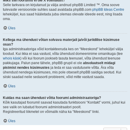
Miks siin foorumis ei ole X võimalust?
Selle tarkvara on kirjutanud ja välja andnud phpBB Limited ™. Oma soove
tulevaste versioonide suhtes saad avaldada phpBB.com
phpBB Ideas Centre
leheküljel, kus saad hääletada juba olemas olevate ideede eest, ning lisada
oma.
Üles
Kellega ma ühendust võtan solvava materjali ja/või juriidilise küsimuse
osas?
Iga administraatoriga võid kontakteeruda kes on “Meeskond” leheküljel välja
toodud. Kui ikka ei saa vastust, võta ühendust domeeninime omanikuga (tee
whois käsk
) või kui foorum jookseb tasuta teenusel, võta ühendust teenuse
pakkujaga. Palun pane tähele, phpBB grupil ei ole
absoluutselt midagi
pistmist nendes küsimustes
ja teda ei saa vastutusele võtta. Ära võta
ühendust nendega küsimuses, mis pole otseselt phpBB saidiga seotud. Kui
siiski saadad neile sedasorti probleemi, võid mitte vastust saada.
Üles
Kuidas ma saan ühendust võtta foorumi administraatoriga?
Kõik kasutajad foorumil saavad kasutada funktsiooni “Kontakt” vormi, juhul kui
see valik on lubatud foorumi administraatori poolt.
Registreeritud liikmetel on võimalik näha ka “Meeskond” linki.
Üles