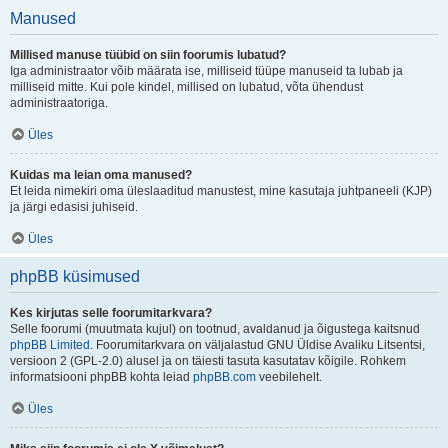
Manused
Millised manuse tüübid on siin foorumis lubatud?
Iga administraator võib määrata ise, milliseid tüüpe manuseid ta lubab ja
milliseid mitte. Kui pole kindel, millised on lubatud, võta ühendust
administraatoriga.
Üles
Kuidas ma leian oma manused?
Et leida nimekiri oma üleslaaditud manustest, mine kasutaja juhtpaneeli (KJP)
ja järgi edasisi juhiseid.
Üles
phpBB küsimused
Kes kirjutas selle foorumitarkvara?
Selle foorumi (muutmata kujul) on tootnud, avaldanud ja õigustega kaitsnud
phpBB Limited
. Foorumitarkvara on väljalastud GNU Üldise Avaliku Litsentsi,
versioon 2 (GPL-2.0) alusel ja on täiesti tasuta kasutatav kõigile. Rohkem
informatsiooni phpBB kohta leiad
phpBB.com
veebilehelt.
Üles