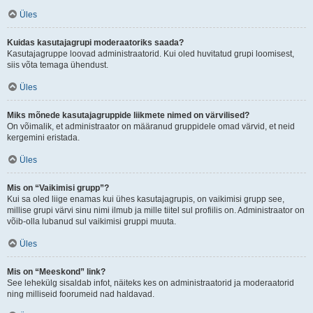
Üles
Kuidas kasutajagrupi moderaatoriks saada?
Kasutajagruppe loovad administraatorid. Kui oled huvitatud grupi loomisest,
siis võta temaga ühendust.
Üles
Miks mõnede kasutajagruppide liikmete nimed on värvilised?
On võimalik, et administraator on määranud gruppidele omad värvid, et neid
kergemini eristada.
Üles
Mis on “Vaikimisi grupp”?
Kui sa oled liige enamas kui ühes kasutajagrupis, on vaikimisi grupp see,
millise grupi värvi sinu nimi ilmub ja mille tiitel sul profiilis on. Administraator on
võib-olla lubanud sul vaikimisi gruppi muuta.
Üles
Mis on “Meeskond” link?
See lehekülg sisaldab infot, näiteks kes on administraatorid ja moderaatorid
ning milliseid foorumeid nad haldavad.