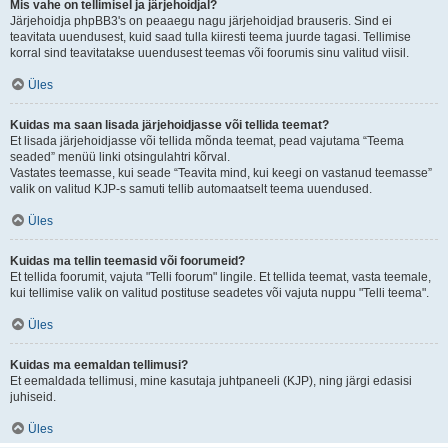
Mis vahe on tellimisel ja järjehoidjal?
Järjehoidja phpBB3's on peaaegu nagu järjehoidjad brauseris. Sind ei
teavitata uuendusest, kuid saad tulla kiiresti teema juurde tagasi. Tellimise
korral sind teavitatakse uuendusest teemas või foorumis sinu valitud viisil.
Üles
Kuidas ma saan lisada järjehoidjasse või tellida teemat?
Et lisada järjehoidjasse või tellida mõnda teemat, pead vajutama “Teema
seaded” menüü linki otsingulahtri kõrval.
Vastates teemasse, kui seade “Teavita mind, kui keegi on vastanud teemasse”
valik on valitud KJP-s samuti tellib automaatselt teema uuendused.
Üles
Kuidas ma tellin teemasid või foorumeid?
Et tellida foorumit, vajuta "Telli foorum" lingile. Et tellida teemat, vasta teemale,
kui tellimise valik on valitud postituse seadetes või vajuta nuppu "Telli teema".
Üles
Kuidas ma eemaldan tellimusi?
Et eemaldada tellimusi, mine kasutaja juhtpaneeli (KJP), ning järgi edasisi
juhiseid.
Üles