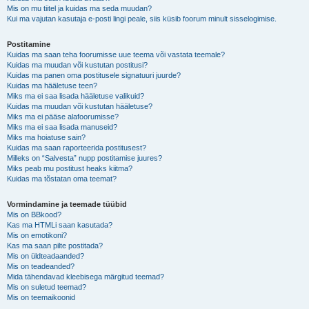
Mis on mu tiitel ja kuidas ma seda muudan?
Kui ma vajutan kasutaja e-posti lingi peale, siis küsib foorum minult sisselogimise.
Postitamine
Kuidas ma saan teha foorumisse uue teema või vastata teemale?
Kuidas ma muudan või kustutan postitusi?
Kuidas ma panen oma postitusele signatuuri juurde?
Kuidas ma hääletuse teen?
Miks ma ei saa lisada hääletuse valikuid?
Kuidas ma muudan või kustutan hääletuse?
Miks ma ei pääse alafoorumisse?
Miks ma ei saa lisada manuseid?
Miks ma hoiatuse sain?
Kuidas ma saan raporteerida postitusest?
Milleks on “Salvesta” nupp postitamise juures?
Miks peab mu postitust heaks kiitma?
Kuidas ma tõstatan oma teemat?
Vormindamine ja teemade tüübid
Mis on BBkood?
Kas ma HTMLi saan kasutada?
Mis on emotikoni?
Kas ma saan pilte postitada?
Mis on üldteadaanded?
Mis on teadeanded?
Mida tähendavad kleebisega märgitud teemad?
Mis on suletud teemad?
Mis on teemaikoonid