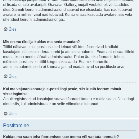
et lisada omale avataripilt: Gravatar, Gallery, mujalt veebilehelt või laadides
üles. Samuti foorumi administraatorid saavad ise otsustada, kas nad lubavad
avatare ja millisel viisil nad lubavad. Kui sa ei saa kasutada avatare, siis võta
ühendust foorumi administraatoriga..
Üles
Mis on mu tiitel ja kuidas ma seda muudan?
Tiitlid näitavad, mitu postitust oled teinud või identfitseerivad kindlaid
kasutajaid, näiteks moderaatoreid ja administraatoreid. Enamasti ei saa tiitleid
muuta, kuna need määrab administraator. Palun ära riku foorumit, tehes
mõttetuid postitusi, et tiitlit kõrgemaks saada. Enamik foorumite
administraatoreid seda ei kannata ja nad madaldavad su postituste arvu.
Üles
Kui ma vajutan kasutaja e-posti lingi peale, siis küsib foorum minult
sisselogimise.
Ainult registreeritud kasutajad saavad foorumi kaudu e-maile saata. Ja sedagi
ainult siis, kui administraator on selle võimaluse lubanud.
Üles
Postitamine
Kuidas ma saan teha foorumisse uue teema või vastata teemale?