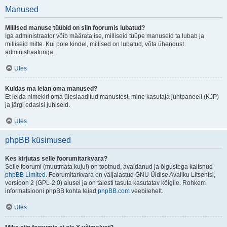
Manused
Millised manuse tüübid on siin foorumis lubatud?
Iga administraator võib määrata ise, milliseid tüüpe manuseid ta lubab ja
milliseid mitte. Kui pole kindel, millised on lubatud, võta ühendust
administraatoriga.
Üles
Kuidas ma leian oma manused?
Et leida nimekiri oma üleslaaditud manustest, mine kasutaja juhtpaneeli (KJP)
ja järgi edasisi juhiseid.
Üles
phpBB küsimused
Kes kirjutas selle foorumitarkvara?
Selle foorumi (muutmata kujul) on tootnud, avaldanud ja õigustega kaitsnud
phpBB Limited
. Foorumitarkvara on väljalastud GNU Üldise Avaliku Litsentsi,
versioon 2 (GPL-2.0) alusel ja on täiesti tasuta kasutatav kõigile. Rohkem
informatsiooni phpBB kohta leiad
phpBB.com
veebilehelt.
Üles