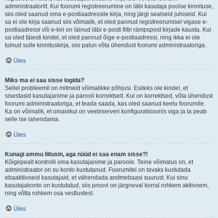
administraatorilt. Kui foorumi registreerumine on läbi kasutaja poolse kinnituse,
siis oled saanud oma e-postiaadressile kirja, ning järgi sealseid juhiseid. Kui
sa ei ole kirja saanud siis võimalik, et oled pannud registreerumisel vigase e-
postiaadressi või e-kiri on läinud läbi e-posti filtri rämpspost kirjade kausta. Kui
sa oled täiesti kindel, et oled pannud õige e-postiaadressi, ning ikka ei ole
tulnud sulle kinnituskirja, siis palun võta ühendust foorumi administraatoriga.
Üles
Miks ma ei saa sisse logida?
Sellel probleemil on mitmeid võimalikke põhjusi. Esiteks ole kindel, et
sisestasid kasutajanime ja parooli korrektselt. Kui on korrektsed, võta ühendust
foorumi administraatoriga, et teada saada, kas oled saanud keelu foorumile.
Ka on võimalik, et omanikul on veebiserveri konfiguratsioonis viga ja ta peab
selle ise lahendama.
Üles
Kunagi ammu liitusin, aga nüüd ei saa enam sisse?!
Kõigepealt kontrolli oma kasutajanime ja paroole. Teine võimalus on, et
administraator on su konto kustutanud. Foorumitel on tavaks kustutada
ebaaktiivseid kasutajaid, et vähendada andmebaasi suurust. Kui sinu
kasutajakonto on kustutatud, siis proovi on järgneval korral rohkem aktiivsem,
ning võtta rohkem osa vestlustest.
Üles