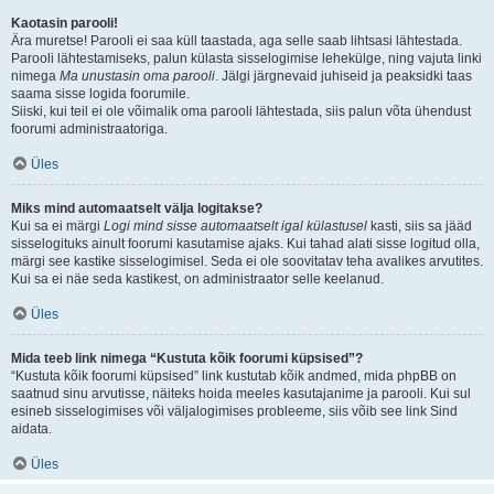
Kaotasin parooli!
Ära muretse! Parooli ei saa küll taastada, aga selle saab lihtsasi lähtestada.
Parooli lähtestamiseks, palun külasta sisselogimise lehekülge, ning vajuta linki
nimega
Ma unustasin oma parooli
. Jälgi järgnevaid juhiseid ja peaksidki taas
saama sisse logida foorumile.
Siiski, kui teil ei ole võimalik oma parooli lähtestada, siis palun võta ühendust
foorumi administraatoriga.
Üles
Miks mind automaatselt välja logitakse?
Kui sa ei märgi
Logi mind sisse automaatselt igal külastusel
kasti, siis sa jääd
sisselogituks ainult foorumi kasutamise ajaks. Kui tahad alati sisse logitud olla,
märgi see kastike sisselogimisel. Seda ei ole soovitatav teha avalikes arvutites.
Kui sa ei näe seda kastikest, on administraator selle keelanud.
Üles
Mida teeb link nimega “Kustuta kõik foorumi küpsised”?
“Kustuta kõik foorumi küpsised” link kustutab kõik andmed, mida phpBB on
saatnud sinu arvutisse, näiteks hoida meeles kasutajanime ja parooli. Kui sul
esineb sisselogimises või väljalogimises probleeme, siis võib see link Sind
aidata.
Üles