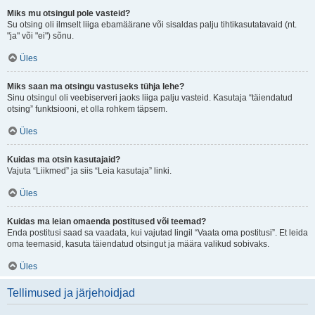
Miks mu otsingul pole vasteid?
Su otsing oli ilmselt liiga ebamäärane või sisaldas palju tihtikasutatavaid (nt.
"ja" või "ei") sõnu.
Üles
Miks saan ma otsingu vastuseks tühja lehe?
Sinu otsingul oli veebiserveri jaoks liiga palju vasteid. Kasutaja “täiendatud
otsing” funktsiooni, et olla rohkem täpsem.
Üles
Kuidas ma otsin kasutajaid?
Vajuta “Liikmed” ja siis “Leia kasutaja” linki.
Üles
Kuidas ma leian omaenda postitused või teemad?
Enda postitusi saad sa vaadata, kui vajutad lingil “Vaata oma postitusi”. Et leida
oma teemasid, kasuta täiendatud otsingut ja määra valikud sobivaks.
Üles
Tellimused ja järjehoidjad