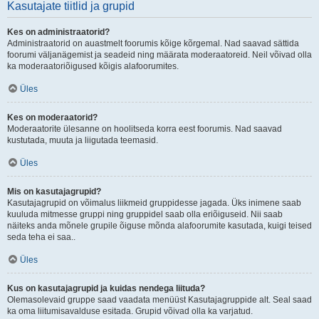
Kasutajate tiitlid ja grupid
Kes on administraatorid?
Administraatorid on auastmelt foorumis kõige kõrgemal. Nad saavad sättida
foorumi väljanägemist ja seadeid ning määrata moderaatoreid. Neil võivad olla
ka moderaatoriõigused kõigis alafoorumites.
Üles
Kes on moderaatorid?
Moderaatorite ülesanne on hoolitseda korra eest foorumis. Nad saavad
kustutada, muuta ja liigutada teemasid.
Üles
Mis on kasutajagrupid?
Kasutajagrupid on võimalus liikmeid gruppidesse jagada. Üks inimene saab
kuuluda mitmesse gruppi ning gruppidel saab olla eriõiguseid. Nii saab
näiteks anda mõnele grupile õiguse mõnda alafoorumite kasutada, kuigi teised
seda teha ei saa..
Üles
Kus on kasutajagrupid ja kuidas nendega liituda?
Olemasolevaid gruppe saad vaadata menüüst Kasutajagruppide alt. Seal saad
ka oma liitumisavalduse esitada. Grupid võivad olla ka varjatud.