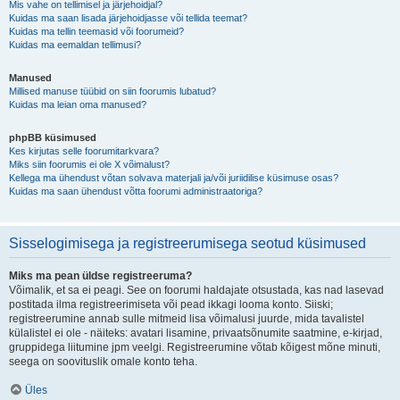
Mis vahe on tellimisel ja järjehoidjal?
Kuidas ma saan lisada järjehoidjasse või tellida teemat?
Kuidas ma tellin teemasid või foorumeid?
Kuidas ma eemaldan tellimusi?
Manused
Millised manuse tüübid on siin foorumis lubatud?
Kuidas ma leian oma manused?
phpBB küsimused
Kes kirjutas selle foorumitarkvara?
Miks siin foorumis ei ole X võimalust?
Kellega ma ühendust võtan solvava materjali ja/või juriidilise küsimuse osas?
Kuidas ma saan ühendust võtta foorumi administraatoriga?
Sisselogimisega ja registreerumisega seotud küsimused
Miks ma pean üldse registreeruma?
Võimalik, et sa ei peagi. See on foorumi haldajate otsustada, kas nad lasevad
postitada ilma registreerimiseta või pead ikkagi looma konto. Siiski;
registreerumine annab sulle mitmeid lisa võimalusi juurde, mida tavalistel
külalistel ei ole - näiteks: avatari lisamine, privaatsõnumite saatmine, e-kirjad,
gruppidega liitumine jpm veelgi. Registreerumine võtab kõigest mõne minuti,
seega on soovituslik omale konto teha.
Üles