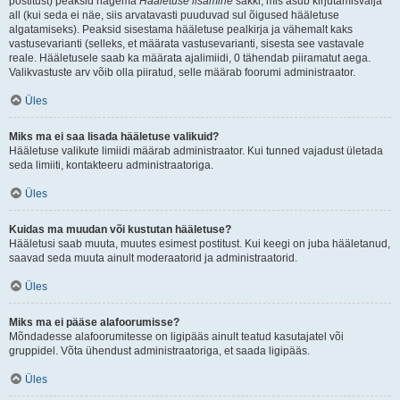
postitust) peaksid nägema
Hääletuse lisamine
sakki, mis asub kirjutamisvälja
all (kui seda ei näe, siis arvatavasti puuduvad sul õigused hääletuse
algatamiseks). Peaksid sisestama hääletuse pealkirja ja vähemalt kaks
vastusevarianti (selleks, et määrata vastusevarianti, sisesta see vastavale
reale. Hääletusele saab ka määrata ajalimiidi, 0 tähendab piiramatut aega.
Valikvastuste arv võib olla piiratud, selle määrab foorumi administraator.
Üles
Miks ma ei saa lisada hääletuse valikuid?
Hääletuse valikute limiidi määrab administraator. Kui tunned vajadust ületada
seda limiiti, kontakteeru administraatoriga.
Üles
Kuidas ma muudan või kustutan hääletuse?
Hääletusi saab muuta, muutes esimest postitust. Kui keegi on juba hääletanud,
saavad seda muuta ainult moderaatorid ja administraatorid.
Üles
Miks ma ei pääse alafoorumisse?
Mõndadesse alafoorumitesse on ligipääs ainult teatud kasutajatel või
gruppidel. Võta ühendust administraatoriga, et saada ligipääs.
Üles