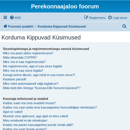
Perekonnaajaloo foorum
KKK
Registreeru
Logi sisse
O
Foorumi pealeht
Korduma Kippuvad Küsimused
t
Korduma Kippuvad Küsimused
s
i
Sisselogimisega ja registreerumisega seotud küsimused
Miks ma pean üldse registreeruma?
Mida tähendab COPPA?
Miks ma ei saa registreeruda?
Ma registreerusin, aga ei saa sisse logida!
Miks ma ei saa sisse logida?
Kunagi ammu liitusin, aga nüüd ei saa enam sisse?!
Kaotasin parooli!
Miks mind automaatselt välja logitakse?
Mida teeb link nimega “Kustuta kõik foorumi küpsised”?
Kasutaja eelistused ja seaded
Kuidas saan ma oma seadeid muuta?
Kuidas ma saan peita oma kasutajanime foorumilolijate nimekirjast?
Ajad on valed!
Muutsin oma ajatsooni, aga ajad on ikka valed!
Minu emakeelt ei ole nimekirjas!
Kuidas ma panen kasutajanime juurde omale pildi?
Kuidas ma saan lisada avatari?