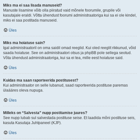
Miks ma ei saa lisada manuseid?
Manuste lisamine võib olla piiratud vaid mõnele foorumile, grupile või
kasutajale eraldi. Võtta ühendust foorumi administraatoriga kui sa ei ole kindel,
miks ei saa postitada manuseid.
Üles
Miks ma hoiatuse sain?
Igal administraatoril on oma saidil omad reeglid. Kui oled reeglit rikkunud, võid
saada hoiatuse. See on administraatori otsus ja phpBB pole sellega seotud.
Võta ühendust administraatoriga, kui sa ei tea, mille eest hoiatuse said.
Üles
Kuidas ma saan raporteerida postitusest?
Kui administraator on selle lubanud, saad raporteerida postituse paremas
ülaääres oleva nupuga.
Üles
Milleks on “Salvesta” nupp postitamise juures?
See nupp lubab sul salvestada postituse seise. Et laadida mõni postituse seis,
kasuta Kasutaja Juhtpaneel (KJP).
Üles