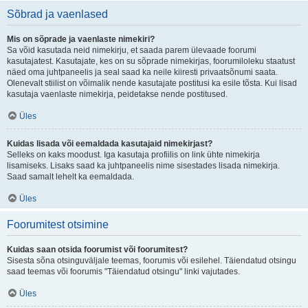
Sõbrad ja vaenlased
Mis on sõprade ja vaenlaste nimekiri?
Sa võid kasutada neid nimekirju, et saada parem ülevaade foorumi
kasutajatest. Kasutajate, kes on su sõprade nimekirjas, foorumiloleku staatust
näed oma juhtpaneelis ja seal saad ka neile kiiresti privaatsõnumi saata.
Olenevalt stiilist on võimalik nende kasutajate postitusi ka esile tõsta. Kui lisad
kasutaja vaenlaste nimekirja, peidetakse nende postitused.
Üles
Kuidas lisada või eemaldada kasutajaid nimekirjast?
Selleks on kaks moodust. Iga kasutaja profiilis on link ühte nimekirja
lisamiseks. Lisaks saad ka juhtpaneelis nime sisestades lisada nimekirja.
Saad samalt lehelt ka eemaldada.
Üles
Foorumitest otsimine
Kuidas saan otsida foorumist või foorumitest?
Sisesta sõna otsinguväljale teemas, foorumis või esilehel. Täiendatud otsingu
saad teemas või foorumis "Täiendatud otsingu" linki vajutades.
Üles