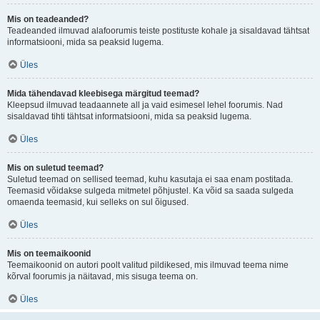
Mis on teadeanded?
Teadeanded ilmuvad alafoorumis teiste postituste kohale ja sisaldavad tähtsat
informatsiooni, mida sa peaksid lugema.
Üles
Mida tähendavad kleebisega märgitud teemad?
Kleepsud ilmuvad teadaannete all ja vaid esimesel lehel foorumis. Nad
sisaldavad tihti tähtsat informatsiooni, mida sa peaksid lugema.
Üles
Mis on suletud teemad?
Suletud teemad on sellised teemad, kuhu kasutaja ei saa enam postitada.
Teemasid võidakse sulgeda mitmetel põhjustel. Ka võid sa saada sulgeda
omaenda teemasid, kui selleks on sul õigused.
Üles
Mis on teemaikoonid
Teemaikoonid on autori poolt valitud pildikesed, mis ilmuvad teema nime
kõrval foorumis ja näitavad, mis sisuga teema on.
Üles