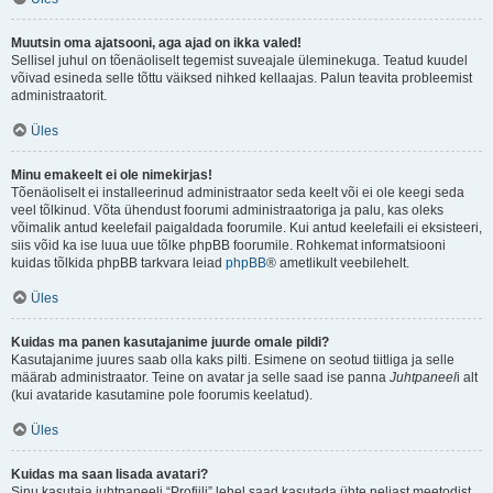
Muutsin oma ajatsooni, aga ajad on ikka valed!
Sellisel juhul on tõenäoliselt tegemist suveajale üleminekuga. Teatud kuudel
võivad esineda selle tõttu väiksed nihked kellaajas. Palun teavita probleemist
administraatorit.
Üles
Minu emakeelt ei ole nimekirjas!
Tõenäoliselt ei installeerinud administraator seda keelt või ei ole keegi seda
veel tõlkinud. Võta ühendust foorumi administraatoriga ja palu, kas oleks
võimalik antud keelefail paigaldada foorumile. Kui antud keelefaili ei eksisteeri,
siis võid ka ise luua uue tõlke phpBB foorumile. Rohkemat informatsiooni
kuidas tõlkida phpBB tarkvara leiad
phpBB
® ametlikult veebilehelt.
Üles
Kuidas ma panen kasutajanime juurde omale pildi?
Kasutajanime juures saab olla kaks pilti. Esimene on seotud tiitliga ja selle
määrab administraator. Teine on avatar ja selle saad ise panna
Juhtpaneel
i alt
(kui avataride kasutamine pole foorumis keelatud).
Üles
Kuidas ma saan lisada avatari?
Sinu kasutaja juhtpaneeli “Profiili” lehel saad kasutada ühte neljast meetodist,