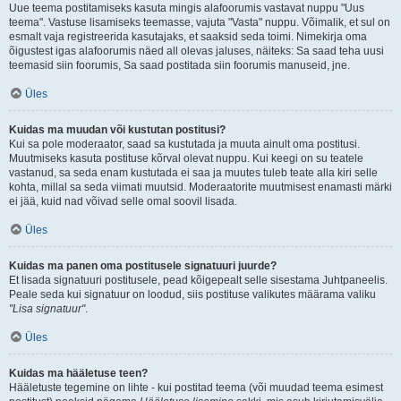
Uue teema postitamiseks kasuta mingis alafoorumis vastavat nuppu "Uus
teema". Vastuse lisamiseks teemasse, vajuta "Vasta" nuppu. Võimalik, et sul on
esmalt vaja registreerida kasutajaks, et saaksid seda toimi. Nimekirja oma
õigustest igas alafoorumis näed all olevas jaluses, näiteks: Sa saad teha uusi
teemasid siin foorumis, Sa saad postitada siin foorumis manuseid, jne.
Üles
Kuidas ma muudan või kustutan postitusi?
Kui sa pole moderaator, saad sa kustutada ja muuta ainult oma postitusi.
Muutmiseks kasuta postituse kõrval olevat nuppu. Kui keegi on su teatele
vastanud, sa seda enam kustutada ei saa ja muutes tuleb teate alla kiri selle
kohta, millal sa seda viimati muutsid. Moderaatorite muutmisest enamasti märki
ei jää, kuid nad võivad selle omal soovil lisada.
Üles
Kuidas ma panen oma postitusele signatuuri juurde?
Et lisada signatuuri postitusele, pead kõigepealt selle sisestama Juhtpaneelis.
Peale seda kui signatuur on loodud, siis postituse valikutes määrama valiku
"Lisa signatuur"
.
Üles
Kuidas ma hääletuse teen?
Hääletuste tegemine on lihte - kui postitad teema (või muudad teema esimest