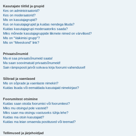
Kasutajate tiitlid ja grupid
Kes on administraatorid?
Kes on moderaatorid?
Mis on kasutajagrupid?
Kus on kasutajagrupid ja kuidas nendega liituda?
Kuidas kasutajagrupi moderaatoriks saada?
Miks mõnede kasutajagruppide liikmete nimed on värvilised?
Mis on “Vaikimisi grupp”?
Mis on “Meeskond” link?
Privaatsõnumid
Ma ei saa privaatsõnumeid saata!
Ma saan soovimatuid privaatsõnumeid!
Sain rämpsposti ja/või solvava kirja foorumi vahendusel!
Sõbrad ja vaenlased
Mis on sõprade ja vaenlaste nimekiri?
Kuidas lisada või eemaldada kasutajaid nimekirjast?
Foorumitest otsimine
Kuidas saan otsida foorumist või foorumitest?
Miks mu otsingul pole vasteid?
Miks saan ma otsingu vastuseks tühja lehe?
Kuidas ma otsin kasutajaid?
Kuidas ma leian omaenda postitused või teemad?
Tellimused ja järjehoidjad