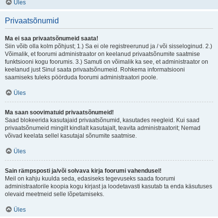
Üles
Privaatsõnumid
Ma ei saa privaatsõnumeid saata!
Siin võib olla kolm põhjust; 1.) Sa ei ole registreerunud ja / või sisseloginud. 2.)
Võimalik, et foorumi administraator on keelanud privaatsõnumite saatmise
funktsiooni kogu foorumis. 3.) Samuti on võimalik ka see, et administraator on
keelanud just Sinul saata privaatsõnumeid. Rohkema informatsiooni
saamiseks tuleks pöörduda foorumi administraatori poole.
Üles
Ma saan soovimatuid privaatsõnumeid!
Saad blokeerida kasutajaid privaatsõnumid, kasutades reegleid. Kui saad
privaatsõnumeid mingilt kindlalt kasutajalt, teavita administraatorit; Nemad
võivad keelata sellel kasutajal sõnumite saatmise.
Üles
Sain rämpsposti ja/või solvava kirja foorumi vahendusel!
Meil on kahju kuulda seda, edasiseks tegevuseks saada foorumi
administraatorile koopia kogu kirjast ja loodetavasti kasutab ta enda käsutuses
olevaid meetmeid selle lõpetamiseks.
Üles