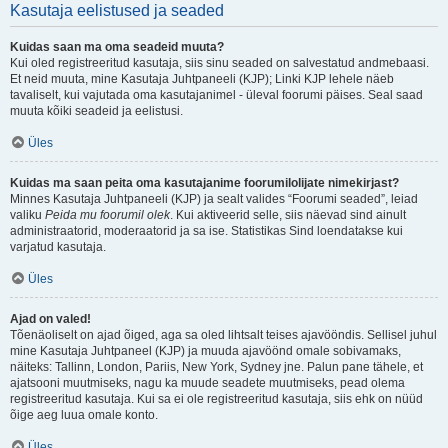
Kasutaja eelistused ja seaded
Kuidas saan ma oma seadeid muuta?
Kui oled registreeritud kasutaja, siis sinu seaded on salvestatud andmebaasi.
Et neid muuta, mine Kasutaja Juhtpaneeli (KJP); Linki KJP lehele näeb
tavaliselt, kui vajutada oma kasutajanimel - üleval foorumi päises. Seal saad
muuta kõiki seadeid ja eelistusi.
Üles
Kuidas ma saan peita oma kasutajanime foorumilolijate nimekirjast?
Minnes Kasutaja Juhtpaneeli (KJP) ja sealt valides “Foorumi seaded”, leiad
valiku
Peida mu foorumil olek
. Kui aktiveerid selle, siis näevad sind ainult
administraatorid, moderaatorid ja sa ise. Statistikas Sind loendatakse kui
varjatud kasutaja.
Üles
Ajad on valed!
Tõenäoliselt on ajad õiged, aga sa oled lihtsalt teises ajavööndis. Sellisel juhul
mine Kasutaja Juhtpaneel (KJP) ja muuda ajavöönd omale sobivamaks,
näiteks: Tallinn, London, Pariis, New York, Sydney jne. Palun pane tähele, et
ajatsooni muutmiseks, nagu ka muude seadete muutmiseks, pead olema
registreeritud kasutaja. Kui sa ei ole registreeritud kasutaja, siis ehk on nüüd
õige aeg luua omale konto.
Üles