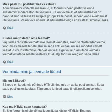
Miks peab mu postitust heaks kiitma?
Administraator võib olla määranud, et foorumis peab postituse enne
avaldamist moderaator üle vaatama. Ka on võimalik, et administraator on
pannud sind sellesse kasutajate gruppi, kelle postitusi peab enne avaldamist
üle vaatama. Palun võta ühendust administraatoriga edasiste küsimuste jaoks.
Üles
Kuidas ma tõstatan oma teemat?
Vajutades “Tõstata teemat” linki teemat vaadates, saad sa "tõstatada" teema
foorumi esimesele lehele. Kui sa seda linki ei näe, on see moodus ilmselt
keelatud või tõstatamiste intervall on veel liiga väike. Samuti on võimalik
teemat tõstatada sellele vastates, kuid jälgi foorumi reegleid seda tehes.
Üles
Vormindamine ja teemade tüübid
Mis on BBkood?
BBkood on kood, mis põhineb HTMLil ning mis on abiks postitamisel. Seda
saab postitustes keelata. Täpsemad juhised saab lingilt postitamise lehel.
Üles
Kas ma HTMLi saan kasutada?
Ei. Siin foorumis ei ole võimalik postitada käske HTML'is. Enamus