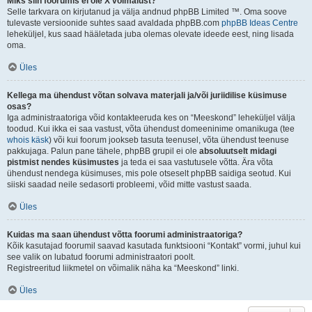
Miks siin foorumis ei ole X võimalust?
Selle tarkvara on kirjutanud ja välja andnud phpBB Limited ™. Oma soove
tulevaste versioonide suhtes saad avaldada phpBB.com
phpBB Ideas Centre
leheküljel, kus saad hääletada juba olemas olevate ideede eest, ning lisada
oma.
Üles
Kellega ma ühendust võtan solvava materjali ja/või juriidilise küsimuse
osas?
Iga administraatoriga võid kontakteeruda kes on “Meeskond” leheküljel välja
toodud. Kui ikka ei saa vastust, võta ühendust domeeninime omanikuga (tee
whois käsk
) või kui foorum jookseb tasuta teenusel, võta ühendust teenuse
pakkujaga. Palun pane tähele, phpBB grupil ei ole
absoluutselt midagi
pistmist nendes küsimustes
ja teda ei saa vastutusele võtta. Ära võta
ühendust nendega küsimuses, mis pole otseselt phpBB saidiga seotud. Kui
siiski saadad neile sedasorti probleemi, võid mitte vastust saada.
Üles
Kuidas ma saan ühendust võtta foorumi administraatoriga?
Kõik kasutajad foorumil saavad kasutada funktsiooni “Kontakt” vormi, juhul kui
see valik on lubatud foorumi administraatori poolt.
Registreeritud liikmetel on võimalik näha ka “Meeskond” linki.
Üles