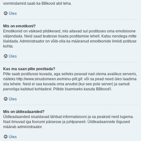
vormindamist saab ka BBkood abil teha.
Üles
Mis on emotikoni?
Emotikonid on väiksed pildikesed, mis aitavad sul postituses oma emotsioone
väljendada. Neid saad teatesse lisada postitamise lehelt. Katsu nendega mitte
liialdada. Administraator on võib-olla ka määranud emotikonide limiidi potituse
kohta.
Üles
Kas ma saan pilte postitada?
Pilte saab postitusse kuvada, aga selleks peavad nad olema avalikus serveris,
näiteks http://www.sinudomeen.ee/minu-pilt.gif. või sa pead need üles laadima
siia lehele. Neid ei saa kuvada oma arvutist (kui see pole server) ja samuti
parooliga kaitstud kohtadest. Piltide lisamiseks kasuta BBkood'i.
Üles
Mis on üldteadaanded?
Üldteadaanded sisaldavad tähtsat informatsiooni ja sa peaksid neid lugema.
Nad ilmuvad iga foorumi päisesse ja juhtpaneeli. Üldteadaannete õigused
määrab administraator.
Üles