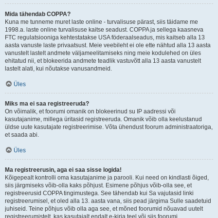
Mida tähendab COPPA?
Kuna me tunneme muret laste online - turvalisuse pärast, siis täidame me
1998.a. laste online turvalisuse kaitse seadust. COPPA ja sellega kaasneva
FTC regulatsiooniga kehtestatakse USA föderaalseadus, mis kaitseb alla 13
aasta vanuste laste privaatsust. Meie veebileht ei ole ette nähtud alla 13 aasta
vanustelt lastelt andmete väljameelitamiseks ning meie kodulehed on üles
ehitatud nii, et blokeerida andmete teadlik vastuvõtt alla 13 aasta vanustelt
lastelt alati, kui nõutakse vanusandmeid.
Üles
Miks ma ei saa registreeruda?
On võimalik, et foorumi omanik on blokeerinud su IP aadressi või
kasutajanime, millega üritasid registreeruda. Omanik võib olla keelustanud
üldse uute kasutajate registreerimise. Võta ühendust foorum administraatoriga,
et saada abi.
Üles
Ma registreerusin, aga ei saa sisse logida!
Kõigepealt kontrolli oma kasutajanime ja parooli. Kui need on kindlasti õiged,
siis järgmiseks võib-olla kaks põhjust. Esimene põhjus võib-olla see, et
registreerusid COPPA tingimustega. See tähendab kui Sa vajutasid linki
registreerumisel, et oled alla 13. aasta vana, siis pead järgima Sulle saadetuid
juhiseid. Teine põhjus võib olla aga see, et mõned foorumid nõuavad uutelt
registreerumistelt, kas kasutajalt endalt e-kirja teel või siis foorumi