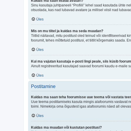
Kuidas ma saan lisada avatari?
Sinu kasutaja juhtpaneeli “Profiili” lehel saad kasutada ühte nel
otsustada, kas nad lubavad avatare ja millisel viisil nad lubava
Üles
Mis on mu tiitel ja kuidas ma seda muudan?
Tiitlid näitavad, mitu postitust oled teinud või identfitseeriva
foorumit, tehes mõttetuid postitusi, et tiitlit kõrgemaks saada
Üles
Kui ma vajutan kasutaja e-posti lingi peale, siis küsib fooru
Ainult registreeritud kasutajad saavad foorumi kaudu e-maile sa
Üles
Postitamine
Kuidas ma saan teha foorumisse uue teema või vastata te
Uue teema postitamiseks kasuta mingis alafoorumis vastavat nu
toimi. Nimekirja oma õigustest igas alafoorumis näed all olevas
Üles
Kuidas ma muudan või kustutan postitusi?