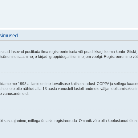
üsimused
as nad lasevad postitada ilma registreerimiseta või pead ikkagi looma konto. Siiski;
rivaatsõnumite saatmine, e-kirjad, gruppidega liitumine jpm veelgi. Registreerumine 
 täidame me 1998.a. laste online turvalisuse kaitse seadust. COPPA ja sellega kaa
leht ei ole ette nähtud alla 13 aasta vanustelt lastelt andmete väljameelitamiseks 
akse vanusandmeid.
õi kasutajanime, millega üritasid registreeruda. Omanik võib olla keelustanud ülds