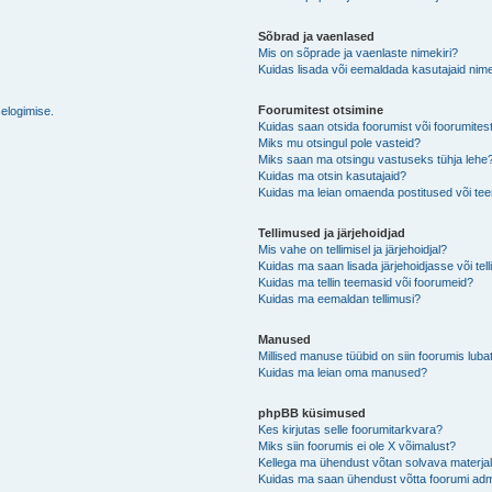
Sõbrad ja vaenlased
Mis on sõprade ja vaenlaste nimekiri?
Kuidas lisada või eemaldada kasutajaid nime
Foorumitest otsimine
selogimise.
Kuidas saan otsida foorumist või foorumites
Miks mu otsingul pole vasteid?
Miks saan ma otsingu vastuseks tühja lehe
Kuidas ma otsin kasutajaid?
Kuidas ma leian omaenda postitused või t
Tellimused ja järjehoidjad
Mis vahe on tellimisel ja järjehoidjal?
Kuidas ma saan lisada järjehoidjasse või tel
Kuidas ma tellin teemasid või foorumeid?
Kuidas ma eemaldan tellimusi?
Manused
Millised manuse tüübid on siin foorumis luba
Kuidas ma leian oma manused?
phpBB küsimused
Kes kirjutas selle foorumitarkvara?
Miks siin foorumis ei ole X võimalust?
Kellega ma ühendust võtan solvava materjali 
Kuidas ma saan ühendust võtta foorumi adm