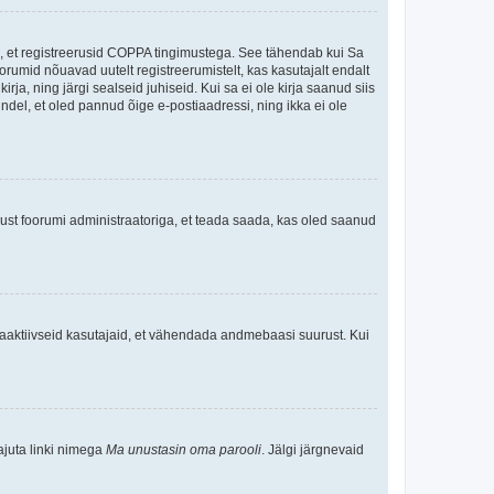
ee, et registreerusid COPPA tingimustega. See tähendab kui Sa
oorumid nõuavad uutelt registreerumistelt, kas kasutajalt endalt
rja, ning järgi sealseid juhiseid. Kui sa ei ole kirja saanud siis
kindel, et oled pannud õige e-postiaadressi, ning ikka ei ole
ndust foorumi administraatoriga, et teada saada, kas oled saanud
baaktiivseid kasutajaid, et vähendada andmebaasi suurust. Kui
ajuta linki nimega
Ma unustasin oma parooli
. Jälgi järgnevaid