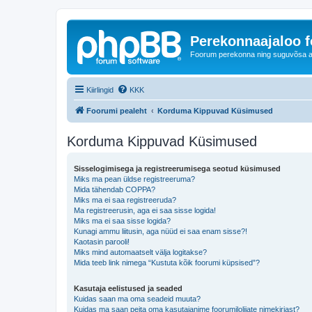
Perekonnaajaloo 
Foorum perekonna ning suguvõsa ajal
Kiirlingid
KKK
Foorumi pealeht
Korduma Kippuvad Küsimused
Korduma Kippuvad Küsimused
Sisselogimisega ja registreerumisega seotud küsimused
Miks ma pean üldse registreeruma?
Mida tähendab COPPA?
Miks ma ei saa registreeruda?
Ma registreerusin, aga ei saa sisse logida!
Miks ma ei saa sisse logida?
Kunagi ammu liitusin, aga nüüd ei saa enam sisse?!
Kaotasin parooli!
Miks mind automaatselt välja logitakse?
Mida teeb link nimega “Kustuta kõik foorumi küpsised”?
Kasutaja eelistused ja seaded
Kuidas saan ma oma seadeid muuta?
Kuidas ma saan peita oma kasutajanime foorumilolijate nimekirjast?