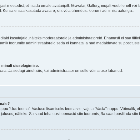
jast meetodist, et lisada omale avataripilt: Gravatar, Gallery, mujalt veebilehelt võ
d. Kui sa ei saa kasutada avatare, siis võta ühendust foorumi administraatoriga..
d kindlaid kasutajaid, näiteks moderaatoreid ja administraatoreid. Enamasti ei saa tii
. Enamik foorumite administraatoreid seda ei kannata ja nad madaldavad su postituste
m minult sisselogimise.
ata. Ja sedagi ainult siis, kui administraator on selle võimaluse lubanud.
emale?
ppu "Uus teema". Vastuse lisamiseks teemasse, vajuta "Vasta" nuppu. Võimalik, et s
 jaluses, näiteks: Sa saad teha uusi teemasid siin foorumis, Sa saad postitada siin