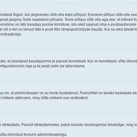
kindlasti õiged, siis järgmiseks võib-olla kaks põhjust. Esimene põhjus võib-olla s
iis pead järgima Sulle saadetuid juhiseid. Teine põhjus võib olla aga see, et mõned f
treerumine on läbi kasutaja poolse kinnituse, siis oled saanud oma e-postiaadressile ki
või e-kiri on läinud läbi e-posti filtri rämpspost kirjade kausta. Kui sa oled täiesti 
nistraatoriga.
ndel, et sisestasid kasutajanime ja parooli korrektselt. Kui on korrektsed, võta ühe
nfiguratsioonis viga ja ta peab selle ise lahendama.
us on, et administraator on su konto kustutanud. Foorumitel on tavaks kustutada e
al rohkem aktiivsem, ning võtta rohkem osa vestlustest.
si lähtestada. Parooli lähtestamiseks, palun külasta sisselogimise lehekülge, ning v
un võta ühendust foorumi administraatoriga.