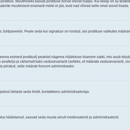
postitusi. Muutmiseks kasuta postituse kõrval olevat nuppu. Kui keegi on su teate
raatorite muutmisest enamasti märki ei jää, kuid nad võivad selle omal soovil lisada.
ma Juhtpaneelis. Peale seda kui signatuur on loodud, siis postituse valikutes määr
d teema esimest postitust) peaksid nägema
Hääletuse lisamine
sakki, mis asub kirjut
ealkirja ja vähemalt kaks vastusevarianti (selleks, et määrata vastusevarianti, s
la piiratud, selle määrab foorumi administraator.
adust ületada seda limiiti, kontakteeru administraatoriga.
juba hääletanud, saavad seda muuta ainult moderaatorid ja administraatorid.