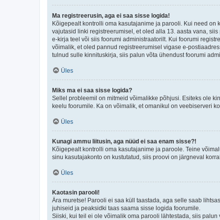
Ma registreerusin, aga ei saa sisse logida!
Kõigepealt kontrolli oma kasutajanime ja parooli. Kui need on 
vajutasid linki registreerumisel, et oled alla 13. aasta vana, s
e-kirja teel või siis foorumi administraatorilt. Kui foorumi regis
võimalik, et oled pannud registreerumisel vigase e-postiaadressi 
tulnud sulle kinnituskirja, siis palun võta ühendust foorumi admi
Üles
Miks ma ei saa sisse logida?
Sellel probleemil on mitmeid võimalikke põhjusi. Esiteks ole ki
keelu foorumile. Ka on võimalik, et omanikul on veebiserveri ko
Üles
Kunagi ammu liitusin, aga nüüd ei saa enam sisse?!
Kõigepealt kontrolli oma kasutajanime ja paroole. Teine võimal
sinu kasutajakonto on kustutatud, siis proovi on järgneval korr
Üles
Kaotasin parooli!
Ära muretse! Parooli ei saa küll taastada, aga selle saab lihtsa
juhiseid ja peaksidki taas saama sisse logida foorumile.
Siiski, kui teil ei ole võimalik oma parooli lähtestada, siis pal