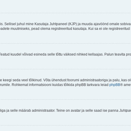
ndis. Sellisel juhul mine Kasutaja Juhtpaneel (KJP) ja muuda ajavöönd omale sobiva
ete muutmiseks, pead olema registreeritud kasutaja. Kui sa ei ole registreeritud 
Teatud kuudel võivad esineda selle tõttu väiksed nihked kellaajas. Palun teavita pro
ole keegi seda veel tõlkinud. Võta ühendust foorumi administraatoriga ja palu, kas 
foorumile. Rohkemat informatsiooni kuidas tõlkida phpBB tarkvara leiad
phpBB
® ametl
tliga ja selle määrab administraator. Teine on avatar ja selle saad ise panna
Juhtpa