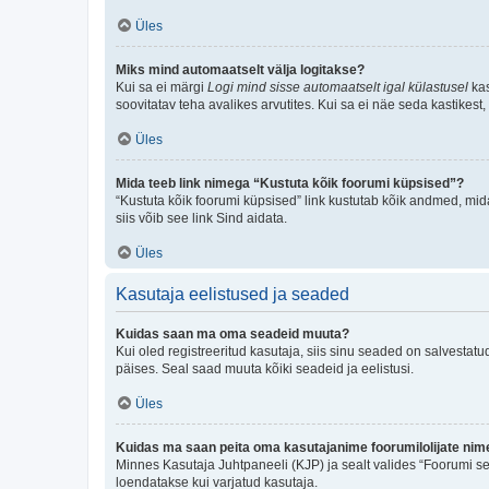
Üles
Miks mind automaatselt välja logitakse?
Kui sa ei märgi
Logi mind sisse automaatselt igal külastusel
kas
soovitatav teha avalikes arvutites. Kui sa ei näe seda kastikest
Üles
Mida teeb link nimega “Kustuta kõik foorumi küpsised”?
“Kustuta kõik foorumi küpsised” link kustutab kõik andmed, mid
siis võib see link Sind aidata.
Üles
Kasutaja eelistused ja seaded
Kuidas saan ma oma seadeid muuta?
Kui oled registreeritud kasutaja, siis sinu seaded on salvestat
päises. Seal saad muuta kõiki seadeid ja eelistusi.
Üles
Kuidas ma saan peita oma kasutajanime foorumilolijate nime
Minnes Kasutaja Juhtpaneeli (KJP) ja sealt valides “Foorumi se
loendatakse kui varjatud kasutaja.