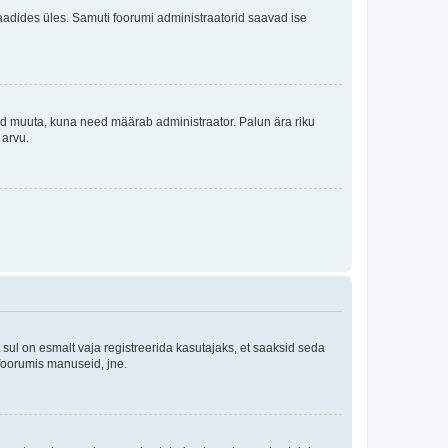
i laadides üles. Samuti foorumi administraatorid saavad ise
tleid muuta, kuna need määrab administraator. Palun ära riku
 arvu.
ul on esmalt vaja registreerida kasutajaks, et saaksid seda
 foorumis manuseid, jne.