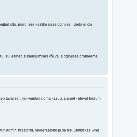
logitud olla, märgi see kastike sisselogimisel. Seda ei ole
Kui sul esineb sisselogimises või väljalogimises probleeme,
eb tavaliselt, kui vajutada oma kasutajanimel - üleval foorumi
inult administraatorid, moderaatorid ja sa ise. Statistikas Sind