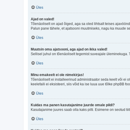
Üles
Ajad on valed!
Tõenäoliselt on ajad õiged, aga sa oled lihtsalt teises ajavöö
Palun pane tähele, et ajatsooni muutmiseks, nagu ka muude sead
Üles
Muutsin oma ajatsooni, aga ajad on ikka valed!
Sellisel juhul on tõenäoliselt tegemist suveajale üleminekuga. 
Üles
Minu emakeelt ei ole nimekirjas!
Tõenäoliselt ei installeerinud administraator seda keelt või ei 
keelefaili ei eksisteeri, siis võid ka ise luua uue tõlke phpBB 
Üles
Kuidas ma panen kasutajanime juurde omale pildi?
Kasutajanime juures saab olla kaks pilti. Esimene on seotud tii
Üles