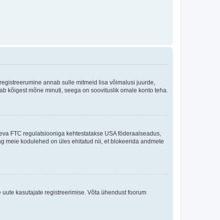
 registreerumine annab sulle mitmeid lisa võimalusi juurde,
võtab kõigest mõne minuti, seega on soovituslik omale konto teha.
sneva FTC regulatsiooniga kehtestatakse USA föderaalseadus,
ning meie kodulehed on üles ehitatud nii, et blokeerida andmete
e uute kasutajate registreerimise. Võta ühendust foorum