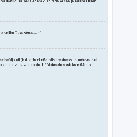
le vastanud, sa seda enam kustutada ei saa ja muutes tuleb
ama valiku
"Lisa signatuur"
.
amisvälja all (kui seda ei näe, siis arvatavasti puuduvad sul
isesta see vastavale reale. Hääletusele saab ka määrata