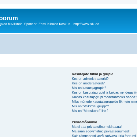
foorum
oo huvilistele. Sponsor: Eesti Isikuloo Keskus - http://www.isik.ee
Kasutajate tiitlid ja grupid
Kes on administraatorid?
Kes on moderaatorid?
Mis on kasutajagrupid?
Kus on kasutajagrupid ja kuidas nendega lii
Kuidas kasutajagrupi moderaatoriks saada
Miks mõnede kasutajagruppide liikmete nime
Mis on “Vaikimisi grupp”?
Mis on “Meeskond” link?
Privaatsõnumid
Ma ei saa privaatsõnumeid saata!
Ma saan soovimatuid privaatsõnumeid!
Sain rämpsposti ja/või solvava kirja foorum