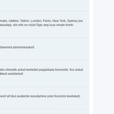
maks, näiteks: Tallinn, London, Pariis, New York, Sydney jne.
kasutaja, siis ehk on nüüd õige aeg luua omale konto.
bleemist administraatorit.
oleks võimalik antud keelefail paigaldada foorumile. Kui antud
ikult veebilehelt.
neel
i alt (kui avataride kasutamine pole foorumis keelatud).