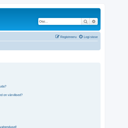
Otsi
Täiendatud otsing
Registreeru
Logi sisse
tuda?
?
d on värvilised?
i vahendusel!