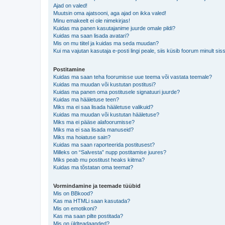
Ajad on valed!
Muutsin oma ajatsooni, aga ajad on ikka valed!
Minu emakeelt ei ole nimekirjas!
Kuidas ma panen kasutajanime juurde omale pildi?
Kuidas ma saan lisada avatari?
Mis on mu tiitel ja kuidas ma seda muudan?
Kui ma vajutan kasutaja e-posti lingi peale, siis küsib foorum minult sis
Postitamine
Kuidas ma saan teha foorumisse uue teema või vastata teemale?
Kuidas ma muudan või kustutan postitusi?
Kuidas ma panen oma postitusele signatuuri juurde?
Kuidas ma hääletuse teen?
Miks ma ei saa lisada hääletuse valikuid?
Kuidas ma muudan või kustutan hääletuse?
Miks ma ei pääse alafoorumisse?
Miks ma ei saa lisada manuseid?
Miks ma hoiatuse sain?
Kuidas ma saan raporteerida postitusest?
Milleks on “Salvesta” nupp postitamise juures?
Miks peab mu postitust heaks kiitma?
Kuidas ma tõstatan oma teemat?
Vormindamine ja teemade tüübid
Mis on BBkood?
Kas ma HTMLi saan kasutada?
Mis on emotikoni?
Kas ma saan pilte postitada?
Mis on üldteadaanded?