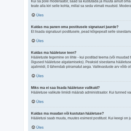
Kui sa pole moderaator, saad sa kustutada ja muuta ainult oma 
teate alla kiri selle kohta, millal sa seda viimati muutsid. Mode
Üles
Kuidas ma panen oma postitusele signatuuri juurde?
Et lisada signatuuri postitusele, pead kõigepealt selle sisesta
Üles
Kuidas ma hääletuse teen?
Hääletuste tegemine on lihte - kui postitad teema (või muuda
õigused hääletuse algatamiseks). Peaksid sisestama hääletuse p
ajalimiidi, 0 tähendab piiramatut aega. Valikvastuste arv võib ol
Üles
Miks ma ei saa lisada hääletuse valikuid?
Hääletuse valikute limiidi määrab administraator. Kui tunned vaj
Üles
Kuidas ma muudan või kustutan hääletuse?
Hääletusi saab muuta, muutes esimest postitust. Kui keegi on 
Üles