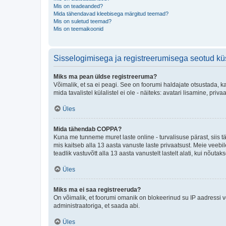
Mis on teadeanded?
Mida tähendavad kleebisega märgitud teemad?
Mis on suletud teemad?
Mis on teemaikoonid
Sisselogimisega ja registreerumisega seotud k
Miks ma pean üldse registreeruma?
Võimalik, et sa ei peagi. See on foorumi haldajate otsustada, k
mida tavalistel külalistel ei ole - näiteks: avatari lisamine, p
Üles
Mida tähendab COPPA?
Kuna me tunneme muret laste online - turvalisuse pärast, siis
mis kaitseb alla 13 aasta vanuste laste privaatsust. Meie veebi
teadlik vastuvõtt alla 13 aasta vanustelt lastelt alati, kui nõut
Üles
Miks ma ei saa registreeruda?
On võimalik, et foorumi omanik on blokeerinud su IP aadressi v
administraatoriga, et saada abi.
Üles