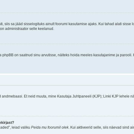
ti, siis sa jääd sisselogituks ainult foorumi kasutamise ajaks. Kui tahad alati sisse 
, on administraator selle keelanud.
a phpBB on saatnud sinu arvutisse, näiteks hoida meeles kasutajanime ja parooli. 
ud andmebaasi. Et neid muuta, mine Kasutaja Juhtpaneeli (KJP); Linki KJP lehele nä
kirjast?
aded”, leiad valiku
Peida mu foorumil olek
. Kui aktiveerid selle, siis näevad sind a