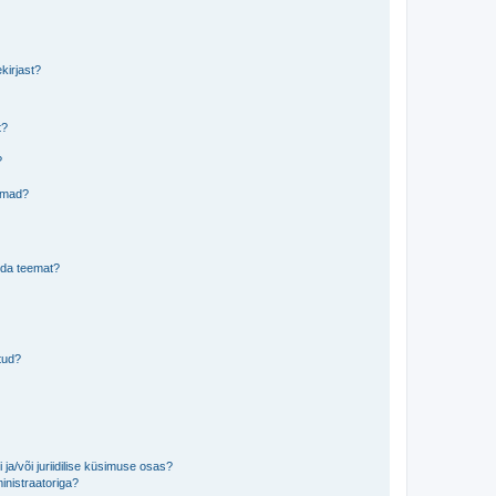
kirjast?
t?
?
eemad?
lida teemat?
tud?
ja/või juriidilise küsimuse osas?
inistraatoriga?