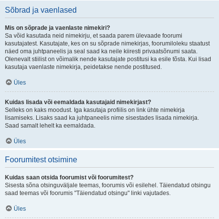
Sõbrad ja vaenlased
Mis on sõprade ja vaenlaste nimekiri?
Sa võid kasutada neid nimekirju, et saada parem ülevaade foorumi
kasutajatest. Kasutajate, kes on su sõprade nimekirjas, foorumiloleku staatust
näed oma juhtpaneelis ja seal saad ka neile kiiresti privaatsõnumi saata.
Olenevalt stiilist on võimalik nende kasutajate postitusi ka esile tõsta. Kui lisad
kasutaja vaenlaste nimekirja, peidetakse nende postitused.
Üles
Kuidas lisada või eemaldada kasutajaid nimekirjast?
Selleks on kaks moodust. Iga kasutaja profiilis on link ühte nimekirja
lisamiseks. Lisaks saad ka juhtpaneelis nime sisestades lisada nimekirja.
Saad samalt lehelt ka eemaldada.
Üles
Foorumitest otsimine
Kuidas saan otsida foorumist või foorumitest?
Sisesta sõna otsinguväljale teemas, foorumis või esilehel. Täiendatud otsingu
saad teemas või foorumis "Täiendatud otsingu" linki vajutades.
Üles