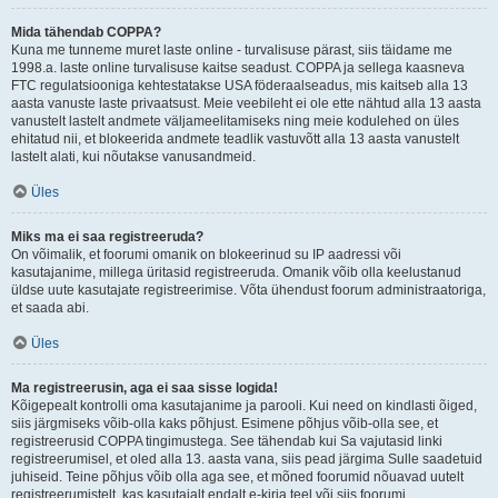
Mida tähendab COPPA?
Kuna me tunneme muret laste online - turvalisuse pärast, siis täidame me
1998.a. laste online turvalisuse kaitse seadust. COPPA ja sellega kaasneva
FTC regulatsiooniga kehtestatakse USA föderaalseadus, mis kaitseb alla 13
aasta vanuste laste privaatsust. Meie veebileht ei ole ette nähtud alla 13 aasta
vanustelt lastelt andmete väljameelitamiseks ning meie kodulehed on üles
ehitatud nii, et blokeerida andmete teadlik vastuvõtt alla 13 aasta vanustelt
lastelt alati, kui nõutakse vanusandmeid.
Üles
Miks ma ei saa registreeruda?
On võimalik, et foorumi omanik on blokeerinud su IP aadressi või
kasutajanime, millega üritasid registreeruda. Omanik võib olla keelustanud
üldse uute kasutajate registreerimise. Võta ühendust foorum administraatoriga,
et saada abi.
Üles
Ma registreerusin, aga ei saa sisse logida!
Kõigepealt kontrolli oma kasutajanime ja parooli. Kui need on kindlasti õiged,
siis järgmiseks võib-olla kaks põhjust. Esimene põhjus võib-olla see, et
registreerusid COPPA tingimustega. See tähendab kui Sa vajutasid linki
registreerumisel, et oled alla 13. aasta vana, siis pead järgima Sulle saadetuid
juhiseid. Teine põhjus võib olla aga see, et mõned foorumid nõuavad uutelt
registreerumistelt, kas kasutajalt endalt e-kirja teel või siis foorumi