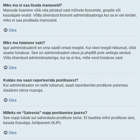
Miks ma ei saa lisada manuseid?
Manuste lisamine võib olla piiratud vaid mõnele foorumile, grupile või
kasutajale eraldi. Võtta ühendust foorumi administraatoriga kui sa ei ole kindel,
miks ei saa postitada manuseid.
Üles
Miks ma hoiatuse sain?
Igal administraatoril on oma saidil omad reeglid. Kui oled reeglit rikkunud, võid
saada hoiatuse. See on administraatori otsus ja phpBB pole sellega seotud.
Võta ühendust administraatoriga, kui sa ei tea, mille eest hoiatuse said.
Üles
Kuidas ma saan raporteerida postitusest?
Kui administraator on selle lubanud, saad raporteerida postituse paremas
ülaääres oleva nupuga.
Üles
Milleks on “Salvesta” nupp postitamise juures?
See nupp lubab sul salvestada postituse seise. Et laadida mõni postituse seis,
kasuta Kasutaja Juhtpaneel (KJP).
Üles