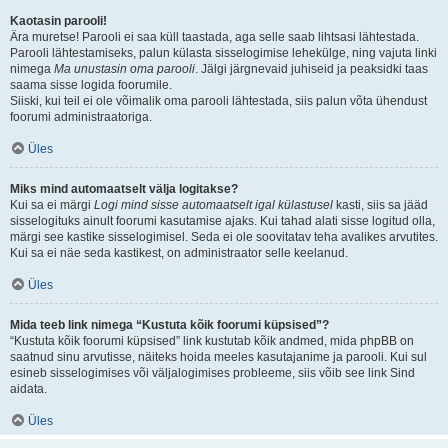
Kaotasin parooli!
Ära muretse! Parooli ei saa küll taastada, aga selle saab lihtsasi lähtestada.
Parooli lähtestamiseks, palun külasta sisselogimise lehekülge, ning vajuta linki
nimega
Ma unustasin oma parooli
. Jälgi järgnevaid juhiseid ja peaksidki taas
saama sisse logida foorumile.
Siiski, kui teil ei ole võimalik oma parooli lähtestada, siis palun võta ühendust
foorumi administraatoriga.
Üles
Miks mind automaatselt välja logitakse?
Kui sa ei märgi
Logi mind sisse automaatselt igal külastusel
kasti, siis sa jääd
sisselogituks ainult foorumi kasutamise ajaks. Kui tahad alati sisse logitud olla,
märgi see kastike sisselogimisel. Seda ei ole soovitatav teha avalikes arvutites.
Kui sa ei näe seda kastikest, on administraator selle keelanud.
Üles
Mida teeb link nimega “Kustuta kõik foorumi küpsised”?
“Kustuta kõik foorumi küpsised” link kustutab kõik andmed, mida phpBB on
saatnud sinu arvutisse, näiteks hoida meeles kasutajanime ja parooli. Kui sul
esineb sisselogimises või väljalogimises probleeme, siis võib see link Sind
aidata.
Üles