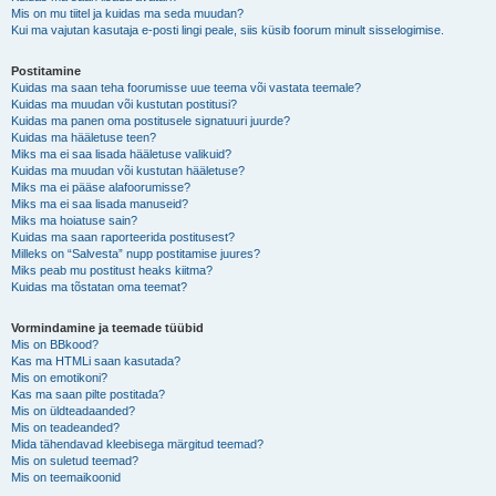
Mis on mu tiitel ja kuidas ma seda muudan?
Kui ma vajutan kasutaja e-posti lingi peale, siis küsib foorum minult sisselogimise.
Postitamine
Kuidas ma saan teha foorumisse uue teema või vastata teemale?
Kuidas ma muudan või kustutan postitusi?
Kuidas ma panen oma postitusele signatuuri juurde?
Kuidas ma hääletuse teen?
Miks ma ei saa lisada hääletuse valikuid?
Kuidas ma muudan või kustutan hääletuse?
Miks ma ei pääse alafoorumisse?
Miks ma ei saa lisada manuseid?
Miks ma hoiatuse sain?
Kuidas ma saan raporteerida postitusest?
Milleks on “Salvesta” nupp postitamise juures?
Miks peab mu postitust heaks kiitma?
Kuidas ma tõstatan oma teemat?
Vormindamine ja teemade tüübid
Mis on BBkood?
Kas ma HTMLi saan kasutada?
Mis on emotikoni?
Kas ma saan pilte postitada?
Mis on üldteadaanded?
Mis on teadeanded?
Mida tähendavad kleebisega märgitud teemad?
Mis on suletud teemad?
Mis on teemaikoonid