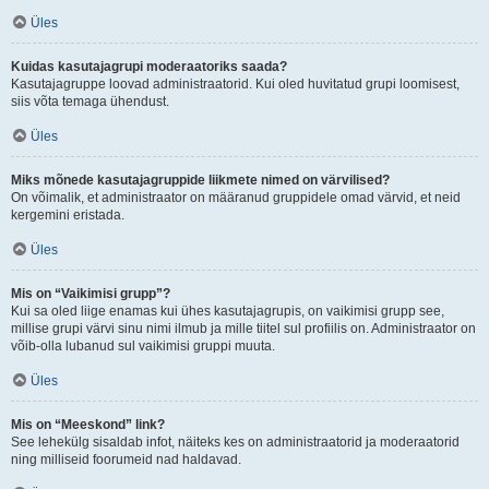
Üles
Kuidas kasutajagrupi moderaatoriks saada?
Kasutajagruppe loovad administraatorid. Kui oled huvitatud grupi loomisest,
siis võta temaga ühendust.
Üles
Miks mõnede kasutajagruppide liikmete nimed on värvilised?
On võimalik, et administraator on määranud gruppidele omad värvid, et neid
kergemini eristada.
Üles
Mis on “Vaikimisi grupp”?
Kui sa oled liige enamas kui ühes kasutajagrupis, on vaikimisi grupp see,
millise grupi värvi sinu nimi ilmub ja mille tiitel sul profiilis on. Administraator on
võib-olla lubanud sul vaikimisi gruppi muuta.
Üles
Mis on “Meeskond” link?
See lehekülg sisaldab infot, näiteks kes on administraatorid ja moderaatorid
ning milliseid foorumeid nad haldavad.