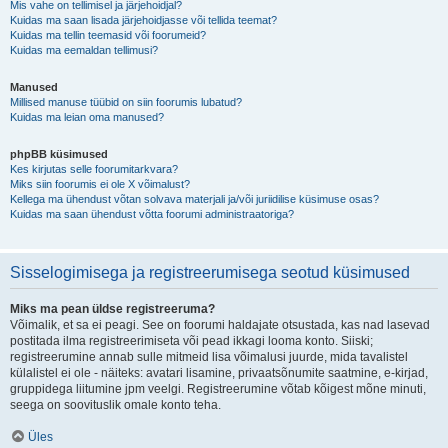
Mis vahe on tellimisel ja järjehoidjal?
Kuidas ma saan lisada järjehoidjasse või tellida teemat?
Kuidas ma tellin teemasid või foorumeid?
Kuidas ma eemaldan tellimusi?
Manused
Millised manuse tüübid on siin foorumis lubatud?
Kuidas ma leian oma manused?
phpBB küsimused
Kes kirjutas selle foorumitarkvara?
Miks siin foorumis ei ole X võimalust?
Kellega ma ühendust võtan solvava materjali ja/või juriidilise küsimuse osas?
Kuidas ma saan ühendust võtta foorumi administraatoriga?
Sisselogimisega ja registreerumisega seotud küsimused
Miks ma pean üldse registreeruma?
Võimalik, et sa ei peagi. See on foorumi haldajate otsustada, kas nad lasevad
postitada ilma registreerimiseta või pead ikkagi looma konto. Siiski;
registreerumine annab sulle mitmeid lisa võimalusi juurde, mida tavalistel
külalistel ei ole - näiteks: avatari lisamine, privaatsõnumite saatmine, e-kirjad,
gruppidega liitumine jpm veelgi. Registreerumine võtab kõigest mõne minuti,
seega on soovituslik omale konto teha.
Üles