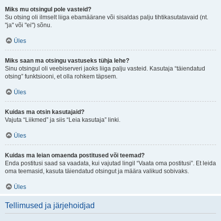
Miks mu otsingul pole vasteid?
Su otsing oli ilmselt liiga ebamäärane või sisaldas palju tihtikasutatavaid (nt.
"ja" või "ei") sõnu.
Üles
Miks saan ma otsingu vastuseks tühja lehe?
Sinu otsingul oli veebiserveri jaoks liiga palju vasteid. Kasutaja “täiendatud
otsing” funktsiooni, et olla rohkem täpsem.
Üles
Kuidas ma otsin kasutajaid?
Vajuta “Liikmed” ja siis “Leia kasutaja” linki.
Üles
Kuidas ma leian omaenda postitused või teemad?
Enda postitusi saad sa vaadata, kui vajutad lingil “Vaata oma postitusi”. Et leida
oma teemasid, kasuta täiendatud otsingut ja määra valikud sobivaks.
Üles
Tellimused ja järjehoidjad