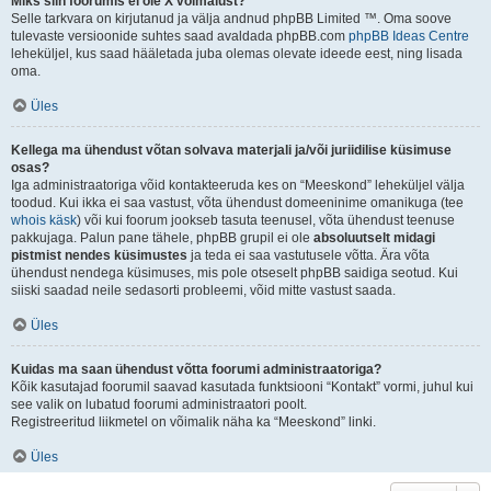
Miks siin foorumis ei ole X võimalust?
Selle tarkvara on kirjutanud ja välja andnud phpBB Limited ™. Oma soove
tulevaste versioonide suhtes saad avaldada phpBB.com
phpBB Ideas Centre
leheküljel, kus saad hääletada juba olemas olevate ideede eest, ning lisada
oma.
Üles
Kellega ma ühendust võtan solvava materjali ja/või juriidilise küsimuse
osas?
Iga administraatoriga võid kontakteeruda kes on “Meeskond” leheküljel välja
toodud. Kui ikka ei saa vastust, võta ühendust domeeninime omanikuga (tee
whois käsk
) või kui foorum jookseb tasuta teenusel, võta ühendust teenuse
pakkujaga. Palun pane tähele, phpBB grupil ei ole
absoluutselt midagi
pistmist nendes küsimustes
ja teda ei saa vastutusele võtta. Ära võta
ühendust nendega küsimuses, mis pole otseselt phpBB saidiga seotud. Kui
siiski saadad neile sedasorti probleemi, võid mitte vastust saada.
Üles
Kuidas ma saan ühendust võtta foorumi administraatoriga?
Kõik kasutajad foorumil saavad kasutada funktsiooni “Kontakt” vormi, juhul kui
see valik on lubatud foorumi administraatori poolt.
Registreeritud liikmetel on võimalik näha ka “Meeskond” linki.
Üles