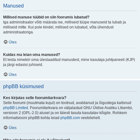
Manused
Millised manuse tüübid on siin foorumis lubatud?
Iga administraator võib määrata ise, milliseid tüüpe manuseid ta lubab ja
milliseid mitte. Kui pole kindel, millised on lubatud, võta ühendust
administraatoriga.
Üles
Kuidas ma leian oma manused?
Et leida nimekiri oma üleslaaditud manustest, mine kasutaja juhtpaneeli (KJP)
ja järgi edasisi juhiseid.
Üles
phpBB küsimused
Kes kirjutas selle foorumitarkvara?
Selle foorumi (muutmata kujul) on tootnud, avaldanud ja õigustega kaitsnud
phpBB Limited
. Foorumitarkvara on väljalastud GNU Üldise Avaliku Litsentsi,
versioon 2 (GPL-2.0) alusel ja on täiesti tasuta kasutatav kõigile. Rohkem
informatsiooni phpBB kohta leiad
phpBB.com
veebilehelt.
Üles