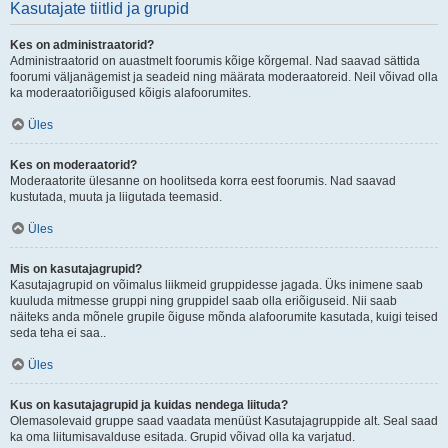
Kasutajate tiitlid ja grupid
Kes on administraatorid?
Administraatorid on auastmelt foorumis kõige kõrgemal. Nad saavad sättida
foorumi väljanägemist ja seadeid ning määrata moderaatoreid. Neil võivad olla
ka moderaatoriõigused kõigis alafoorumites.
Üles
Kes on moderaatorid?
Moderaatorite ülesanne on hoolitseda korra eest foorumis. Nad saavad
kustutada, muuta ja liigutada teemasid.
Üles
Mis on kasutajagrupid?
Kasutajagrupid on võimalus liikmeid gruppidesse jagada. Üks inimene saab
kuuluda mitmesse gruppi ning gruppidel saab olla eriõiguseid. Nii saab
näiteks anda mõnele grupile õiguse mõnda alafoorumite kasutada, kuigi teised
seda teha ei saa..
Üles
Kus on kasutajagrupid ja kuidas nendega liituda?
Olemasolevaid gruppe saad vaadata menüüst Kasutajagruppide alt. Seal saad
ka oma liitumisavalduse esitada. Grupid võivad olla ka varjatud.