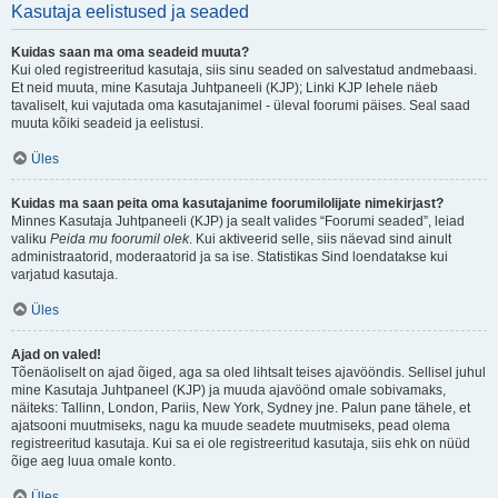
Kasutaja eelistused ja seaded
Kuidas saan ma oma seadeid muuta?
Kui oled registreeritud kasutaja, siis sinu seaded on salvestatud andmebaasi.
Et neid muuta, mine Kasutaja Juhtpaneeli (KJP); Linki KJP lehele näeb
tavaliselt, kui vajutada oma kasutajanimel - üleval foorumi päises. Seal saad
muuta kõiki seadeid ja eelistusi.
Üles
Kuidas ma saan peita oma kasutajanime foorumilolijate nimekirjast?
Minnes Kasutaja Juhtpaneeli (KJP) ja sealt valides “Foorumi seaded”, leiad
valiku
Peida mu foorumil olek
. Kui aktiveerid selle, siis näevad sind ainult
administraatorid, moderaatorid ja sa ise. Statistikas Sind loendatakse kui
varjatud kasutaja.
Üles
Ajad on valed!
Tõenäoliselt on ajad õiged, aga sa oled lihtsalt teises ajavööndis. Sellisel juhul
mine Kasutaja Juhtpaneel (KJP) ja muuda ajavöönd omale sobivamaks,
näiteks: Tallinn, London, Pariis, New York, Sydney jne. Palun pane tähele, et
ajatsooni muutmiseks, nagu ka muude seadete muutmiseks, pead olema
registreeritud kasutaja. Kui sa ei ole registreeritud kasutaja, siis ehk on nüüd
õige aeg luua omale konto.
Üles