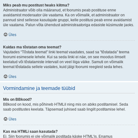
Miks peab mu postitust heaks kiitma?
Administraator võib olla määranud, et foorumis peab postituse enne
avaldamist moderaator üle vaatama. Ka on võimalik, et administraator on
pannud sind sellesse kasutajate gruppi, kelle postitusi peab enne avaldamist
üle vaatama. Palun võta ühendust administraatoriga edasiste küsimuste jaoks.
Üles
Kuidas ma tõstatan oma teemat?
Vajutades “Tõstata teemat” linki teemat vaadates, saad sa "tõstatada" teema
foorumi esimesele lehele. Kui sa seda linki ei näe, on see moodus ilmselt
keelatud või tõstatamiste intervall on veel liiga väike. Samuti on võimalik
teemat tõstatada sellele vastates, kuid jälgi foorumi reegleid seda tehes.
Üles
Vormindamine ja teemade tüübid
Mis on BBkood?
BBkood on kood, mis põhineb HTMLil ning mis on abiks postitamisel. Seda
saab postitustes keelata. Täpsemad juhised saab lingilt postitamise lehel.
Üles
Kas ma HTMLi saan kasutada?
Ei. Siin foorumis ei ole võimalik postitada käske HTML'is. Enamus