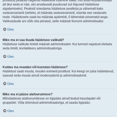
postitust) peaksid nägema
Hääletuse lisamine
sakki, mis asub kirjutamisvälja
all (kui seda ei näe, siis arvatavasti puuduvad sul õigused hääletuse
algatamiseks). Peaksid sisestama hääletuse pealkirja ja vähemalt kaks
vastusevarianti (selleks, et määrata vastusevarianti, sisesta see vastavale
reale. Hääletusele saab ka määrata ajalimiidi, 0 tähendab piiramatut aega.
Valikvastuste arv võib olla piiratud, selle määrab foorumi administraator.
Üles
Miks ma ei saa lisada hääletuse valikuid?
Hääletuse valikute limiidi määrab administraator. Kui tunned vajadust ületada
seda limiiti, kontakteeru administraatoriga.
Üles
Kuidas ma muudan või kustutan hääletuse?
Hääletusi saab muuta, muutes esimest postitust. Kui keegi on juba hääletanud,
saavad seda muuta ainult moderaatorid ja administraatorid.
Üles
Miks ma ei pääse alafoorumisse?
Mõndadesse alafoorumitesse on ligipääs ainult teatud kasutajatel või
gruppidel. Võta ühendust administraatoriga, et saada ligipääs.
Üles