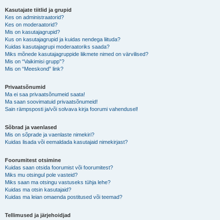
Kasutajate tiitlid ja grupid
Kes on administraatorid?
Kes on moderaatorid?
Mis on kasutajagrupid?
Kus on kasutajagrupid ja kuidas nendega liituda?
Kuidas kasutajagrupi moderaatoriks saada?
Miks mõnede kasutajagruppide liikmete nimed on värvilised?
Mis on “Vaikimisi grupp”?
Mis on “Meeskond” link?
Privaatsõnumid
Ma ei saa privaatsõnumeid saata!
Ma saan soovimatuid privaatsõnumeid!
Sain rämpsposti ja/või solvava kirja foorumi vahendusel!
Sõbrad ja vaenlased
Mis on sõprade ja vaenlaste nimekiri?
Kuidas lisada või eemaldada kasutajaid nimekirjast?
Foorumitest otsimine
Kuidas saan otsida foorumist või foorumitest?
Miks mu otsingul pole vasteid?
Miks saan ma otsingu vastuseks tühja lehe?
Kuidas ma otsin kasutajaid?
Kuidas ma leian omaenda postitused või teemad?
Tellimused ja järjehoidjad