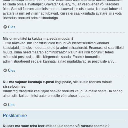
et lisada omale avataripilt: Gravatar, Gallery, mujalt veebilehelt või laadides
üles. Samuti foorumi administraatorid saavad ise otsustada, kas nad lubavad
avatare ja millisel viisil nad lubavad. Kui sa ei saa kasutada avatare, siis võta
ühendust foorumi administraatoriga..
Üles
Mis on mu tiitel ja kuidas ma seda muudan?
Tiitlid näitavad, mitu postitust oled teinud või identfitseerivad kindlaid
kasutajaid, näiteks moderaatoreid ja administraatoreid. Enamasti ei saa tiitleid
muuta, kuna need määrab administraator. Palun ära riku foorumit, tehes
mõttetuid postitusi, et tiitlit kõrgemaks saada. Enamik foorumite
administraatoreid seda ei kannata ja nad madaldavad su postituste arvu.
Üles
Kui ma vajutan kasutaja e-posti lingi peale, siis küsib foorum minult
sisselogimise.
Ainult registreeritud kasutajad saavad foorumi kaudu e-maile saata. Ja sedagi
ainult siis, kui administraator on selle võimaluse lubanud.
Üles
Postitamine
Kuidas ma saan teha foorumisse uue teema või vastata teemale?