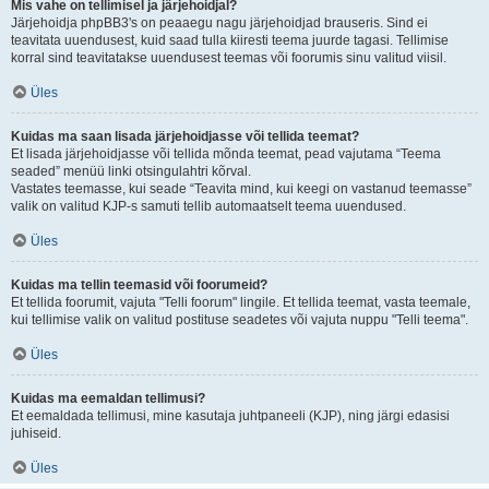
Mis vahe on tellimisel ja järjehoidjal?
Järjehoidja phpBB3's on peaaegu nagu järjehoidjad brauseris. Sind ei
teavitata uuendusest, kuid saad tulla kiiresti teema juurde tagasi. Tellimise
korral sind teavitatakse uuendusest teemas või foorumis sinu valitud viisil.
Üles
Kuidas ma saan lisada järjehoidjasse või tellida teemat?
Et lisada järjehoidjasse või tellida mõnda teemat, pead vajutama “Teema
seaded” menüü linki otsingulahtri kõrval.
Vastates teemasse, kui seade “Teavita mind, kui keegi on vastanud teemasse”
valik on valitud KJP-s samuti tellib automaatselt teema uuendused.
Üles
Kuidas ma tellin teemasid või foorumeid?
Et tellida foorumit, vajuta "Telli foorum" lingile. Et tellida teemat, vasta teemale,
kui tellimise valik on valitud postituse seadetes või vajuta nuppu "Telli teema".
Üles
Kuidas ma eemaldan tellimusi?
Et eemaldada tellimusi, mine kasutaja juhtpaneeli (KJP), ning järgi edasisi
juhiseid.
Üles