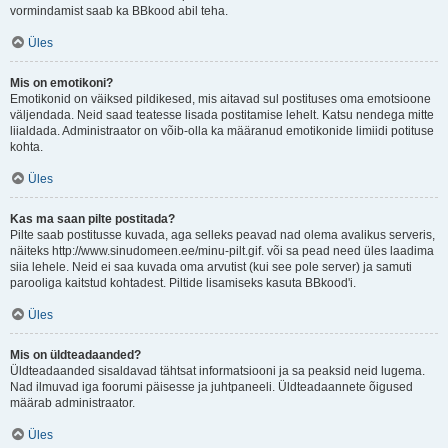
vormindamist saab ka BBkood abil teha.
Üles
Mis on emotikoni?
Emotikonid on väiksed pildikesed, mis aitavad sul postituses oma emotsioone
väljendada. Neid saad teatesse lisada postitamise lehelt. Katsu nendega mitte
liialdada. Administraator on võib-olla ka määranud emotikonide limiidi potituse
kohta.
Üles
Kas ma saan pilte postitada?
Pilte saab postitusse kuvada, aga selleks peavad nad olema avalikus serveris,
näiteks http://www.sinudomeen.ee/minu-pilt.gif. või sa pead need üles laadima
siia lehele. Neid ei saa kuvada oma arvutist (kui see pole server) ja samuti
parooliga kaitstud kohtadest. Piltide lisamiseks kasuta BBkood'i.
Üles
Mis on üldteadaanded?
Üldteadaanded sisaldavad tähtsat informatsiooni ja sa peaksid neid lugema.
Nad ilmuvad iga foorumi päisesse ja juhtpaneeli. Üldteadaannete õigused
määrab administraator.
Üles