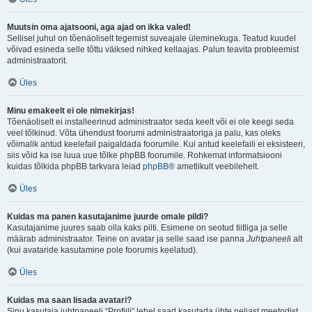
Muutsin oma ajatsooni, aga ajad on ikka valed!
Sellisel juhul on tõenäoliselt tegemist suveajale üleminekuga. Teatud kuudel
võivad esineda selle tõttu väiksed nihked kellaajas. Palun teavita probleemist
administraatorit.
Üles
Minu emakeelt ei ole nimekirjas!
Tõenäoliselt ei installeerinud administraator seda keelt või ei ole keegi seda
veel tõlkinud. Võta ühendust foorumi administraatoriga ja palu, kas oleks
võimalik antud keelefail paigaldada foorumile. Kui antud keelefaili ei eksisteeri,
siis võid ka ise luua uue tõlke phpBB foorumile. Rohkemat informatsiooni
kuidas tõlkida phpBB tarkvara leiad
phpBB
® ametlikult veebilehelt.
Üles
Kuidas ma panen kasutajanime juurde omale pildi?
Kasutajanime juures saab olla kaks pilti. Esimene on seotud tiitliga ja selle
määrab administraator. Teine on avatar ja selle saad ise panna
Juhtpaneel
i alt
(kui avataride kasutamine pole foorumis keelatud).
Üles
Kuidas ma saan lisada avatari?
Sinu kasutaja juhtpaneeli “Profiili” lehel saad kasutada ühte neljast meetodist,