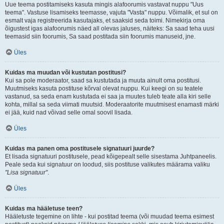
Uue teema postitamiseks kasuta mingis alafoorumis vastavat nuppu "Uus
teema". Vastuse lisamiseks teemasse, vajuta "Vasta" nuppu. Võimalik, et sul on
esmalt vaja registreerida kasutajaks, et saaksid seda toimi. Nimekirja oma
õigustest igas alafoorumis näed all olevas jaluses, näiteks: Sa saad teha uusi
teemasid siin foorumis, Sa saad postitada siin foorumis manuseid, jne.
Üles
Kuidas ma muudan või kustutan postitusi?
Kui sa pole moderaator, saad sa kustutada ja muuta ainult oma postitusi.
Muutmiseks kasuta postituse kõrval olevat nuppu. Kui keegi on su teatele
vastanud, sa seda enam kustutada ei saa ja muutes tuleb teate alla kiri selle
kohta, millal sa seda viimati muutsid. Moderaatorite muutmisest enamasti märki
ei jää, kuid nad võivad selle omal soovil lisada.
Üles
Kuidas ma panen oma postitusele signatuuri juurde?
Et lisada signatuuri postitusele, pead kõigepealt selle sisestama Juhtpaneelis.
Peale seda kui signatuur on loodud, siis postituse valikutes määrama valiku
"Lisa signatuur"
.
Üles
Kuidas ma hääletuse teen?
Hääletuste tegemine on lihte - kui postitad teema (või muudad teema esimest