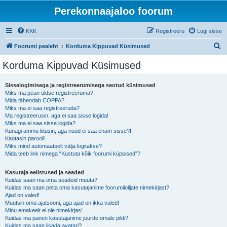
Perekonnaajaloo foorum
KKK
Registreeru
Logi sisse
O
Foorumi pealeht
Korduma Kippuvad Küsimused
t
Korduma Kippuvad Küsimused
s
i
Sisselogimisega ja registreerumisega seotud küsimused
Miks ma pean üldse registreeruma?
Mida tähendab COPPA?
Miks ma ei saa registreeruda?
Ma registreerusin, aga ei saa sisse logida!
Miks ma ei saa sisse logida?
Kunagi ammu liitusin, aga nüüd ei saa enam sisse?!
Kaotasin parooli!
Miks mind automaatselt välja logitakse?
Mida teeb link nimega “Kustuta kõik foorumi küpsised”?
Kasutaja eelistused ja seaded
Kuidas saan ma oma seadeid muuta?
Kuidas ma saan peita oma kasutajanime foorumilolijate nimekirjast?
Ajad on valed!
Muutsin oma ajatsooni, aga ajad on ikka valed!
Minu emakeelt ei ole nimekirjas!
Kuidas ma panen kasutajanime juurde omale pildi?
Kuidas ma saan lisada avatari?