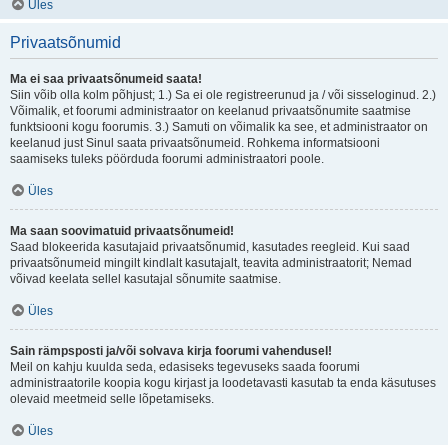
Üles
Privaatsõnumid
Ma ei saa privaatsõnumeid saata!
Siin võib olla kolm põhjust; 1.) Sa ei ole registreerunud ja / või sisseloginud. 2.)
Võimalik, et foorumi administraator on keelanud privaatsõnumite saatmise
funktsiooni kogu foorumis. 3.) Samuti on võimalik ka see, et administraator on
keelanud just Sinul saata privaatsõnumeid. Rohkema informatsiooni
saamiseks tuleks pöörduda foorumi administraatori poole.
Üles
Ma saan soovimatuid privaatsõnumeid!
Saad blokeerida kasutajaid privaatsõnumid, kasutades reegleid. Kui saad
privaatsõnumeid mingilt kindlalt kasutajalt, teavita administraatorit; Nemad
võivad keelata sellel kasutajal sõnumite saatmise.
Üles
Sain rämpsposti ja/või solvava kirja foorumi vahendusel!
Meil on kahju kuulda seda, edasiseks tegevuseks saada foorumi
administraatorile koopia kogu kirjast ja loodetavasti kasutab ta enda käsutuses
olevaid meetmeid selle lõpetamiseks.
Üles