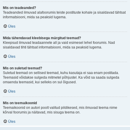
Mis on teadeanded?
Teadeanded ilmuvad alafoorumis teiste postituste kohale ja sisaldavad tähtsat
informatsiooni, mida sa peaksid lugema.
Üles
Mida tähendavad kleebisega märgitud teemad?
Kleepsud ilmuvad teadaannete all ja vaid esimesel lehel foorumis. Nad
sisaldavad tihti tähtsat informatsiooni, mida sa peaksid lugema.
Üles
Mis on suletud teemad?
Suletud teemad on sellised teemad, kuhu kasutaja ei saa enam postitada.
Teemasid võidakse sulgeda mitmetel põhjustel. Ka võid sa saada sulgeda
omaenda teemasid, kui selleks on sul õigused.
Üles
Mis on teemaikoonid
Teemaikoonid on autori poolt valitud pildikesed, mis ilmuvad teema nime
kõrval foorumis ja näitavad, mis sisuga teema on.
Üles