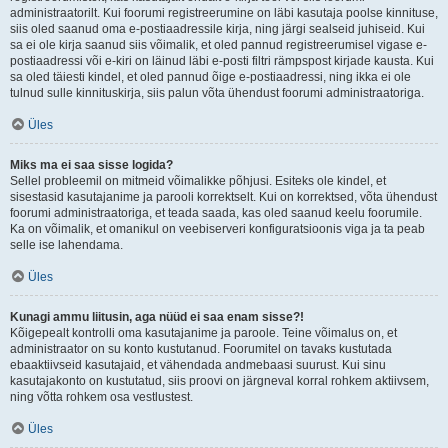
administraatorilt. Kui foorumi registreerumine on läbi kasutaja poolse kinnituse,
siis oled saanud oma e-postiaadressile kirja, ning järgi sealseid juhiseid. Kui
sa ei ole kirja saanud siis võimalik, et oled pannud registreerumisel vigase e-
postiaadressi või e-kiri on läinud läbi e-posti filtri rämpspost kirjade kausta. Kui
sa oled täiesti kindel, et oled pannud õige e-postiaadressi, ning ikka ei ole
tulnud sulle kinnituskirja, siis palun võta ühendust foorumi administraatoriga.
Üles
Miks ma ei saa sisse logida?
Sellel probleemil on mitmeid võimalikke põhjusi. Esiteks ole kindel, et
sisestasid kasutajanime ja parooli korrektselt. Kui on korrektsed, võta ühendust
foorumi administraatoriga, et teada saada, kas oled saanud keelu foorumile.
Ka on võimalik, et omanikul on veebiserveri konfiguratsioonis viga ja ta peab
selle ise lahendama.
Üles
Kunagi ammu liitusin, aga nüüd ei saa enam sisse?!
Kõigepealt kontrolli oma kasutajanime ja paroole. Teine võimalus on, et
administraator on su konto kustutanud. Foorumitel on tavaks kustutada
ebaaktiivseid kasutajaid, et vähendada andmebaasi suurust. Kui sinu
kasutajakonto on kustutatud, siis proovi on järgneval korral rohkem aktiivsem,
ning võtta rohkem osa vestlustest.
Üles