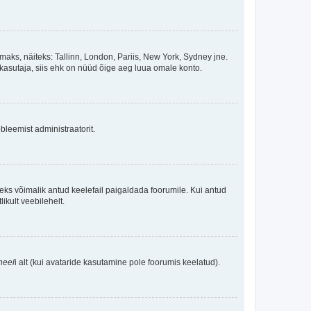
maks, näiteks: Tallinn, London, Pariis, New York, Sydney jne.
kasutaja, siis ehk on nüüd õige aeg luua omale konto.
bleemist administraatorit.
oleks võimalik antud keelefail paigaldada foorumile. Kui antud
ikult veebilehelt.
neel
i alt (kui avataride kasutamine pole foorumis keelatud).