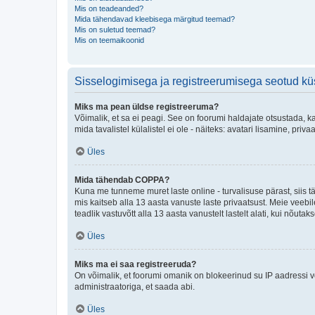
Mis on teadeanded?
Mida tähendavad kleebisega märgitud teemad?
Mis on suletud teemad?
Mis on teemaikoonid
Sisselogimisega ja registreerumisega seotud k
Miks ma pean üldse registreeruma?
Võimalik, et sa ei peagi. See on foorumi haldajate otsustada, k
mida tavalistel külalistel ei ole - näiteks: avatari lisamine, p
Üles
Mida tähendab COPPA?
Kuna me tunneme muret laste online - turvalisuse pärast, siis
mis kaitseb alla 13 aasta vanuste laste privaatsust. Meie veebi
teadlik vastuvõtt alla 13 aasta vanustelt lastelt alati, kui nõut
Üles
Miks ma ei saa registreeruda?
On võimalik, et foorumi omanik on blokeerinud su IP aadressi v
administraatoriga, et saada abi.
Üles