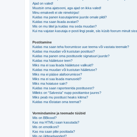
Ajad on valed!
Muutsin oma ajatsooni, aga ajad on ikka valed!
Minu emakeelt ei ole nimekirjas!
Kuidas ma panen kasutajanime juurde omale pildi?
Kuidas ma saan lisada avatari?
Mis on mu tiitel ja kuidas ma seda muudan?
Kui ma vajutan kasutaja e-posti lingi peale, siis küsib foorum minult sis
Postitamine
Kuidas ma saan teha foorumisse uue teema või vastata teemale?
Kuidas ma muudan või kustutan postitusi?
Kuidas ma panen oma postitusele signatuuri juurde?
Kuidas ma hääletuse teen?
Miks ma ei saa lisada hääletuse valikuid?
Kuidas ma muudan või kustutan hääletuse?
Miks ma ei pääse alafoorumisse?
Miks ma ei saa lisada manuseid?
Miks ma hoiatuse sain?
Kuidas ma saan raporteerida postitusest?
Milleks on “Salvesta” nupp postitamise juures?
Miks peab mu postitust heaks kiitma?
Kuidas ma tõstatan oma teemat?
Vormindamine ja teemade tüübid
Mis on BBkood?
Kas ma HTMLi saan kasutada?
Mis on emotikoni?
Kas ma saan pilte postitada?
Mis on üldteadaanded?