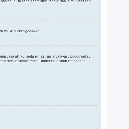
le vastanud, sa seda enam kustutada ei saa ja muutes tuleb
ama valiku
"Lisa signatuur"
.
amisvälja all (kui seda ei näe, siis arvatavasti puuduvad sul
isesta see vastavale reale. Hääletusele saab ka määrata