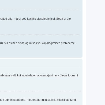
logitud olla, märgi see kastike sisselogimisel. Seda ei ole
Kui sul esineb sisselogimises või väljalogimises probleeme,
eb tavaliselt, kui vajutada oma kasutajanimel - üleval foorumi
inult administraatorid, moderaatorid ja sa ise. Statistikas Sind