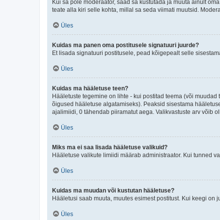
Kui sa pole moderaator, saad sa kustutada ja muuta ainult oma 
teate alla kiri selle kohta, millal sa seda viimati muutsid. Mode
Üles
Kuidas ma panen oma postitusele signatuuri juurde?
Et lisada signatuuri postitusele, pead kõigepealt selle sisesta
Üles
Kuidas ma hääletuse teen?
Hääletuste tegemine on lihte - kui postitad teema (või muuda
õigused hääletuse algatamiseks). Peaksid sisestama hääletuse p
ajalimiidi, 0 tähendab piiramatut aega. Valikvastuste arv võib ol
Üles
Miks ma ei saa lisada hääletuse valikuid?
Hääletuse valikute limiidi määrab administraator. Kui tunned vaj
Üles
Kuidas ma muudan või kustutan hääletuse?
Hääletusi saab muuta, muutes esimest postitust. Kui keegi on 
Üles