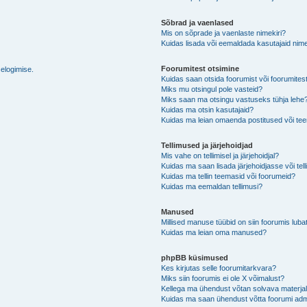
Sõbrad ja vaenlased
Mis on sõprade ja vaenlaste nimekiri?
Kuidas lisada või eemaldada kasutajaid nime
Foorumitest otsimine
selogimise.
Kuidas saan otsida foorumist või foorumites
Miks mu otsingul pole vasteid?
Miks saan ma otsingu vastuseks tühja lehe
Kuidas ma otsin kasutajaid?
Kuidas ma leian omaenda postitused või t
Tellimused ja järjehoidjad
Mis vahe on tellimisel ja järjehoidjal?
Kuidas ma saan lisada järjehoidjasse või tel
Kuidas ma tellin teemasid või foorumeid?
Kuidas ma eemaldan tellimusi?
Manused
Millised manuse tüübid on siin foorumis luba
Kuidas ma leian oma manused?
phpBB küsimused
Kes kirjutas selle foorumitarkvara?
Miks siin foorumis ei ole X võimalust?
Kellega ma ühendust võtan solvava materjali 
Kuidas ma saan ühendust võtta foorumi adm