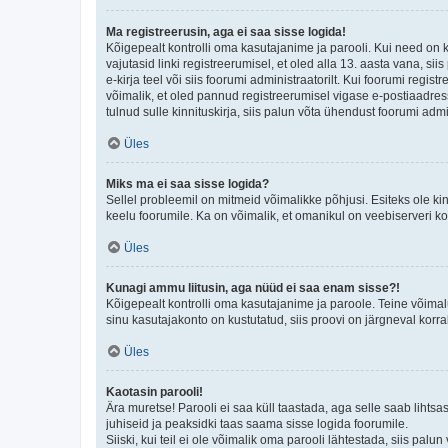
Ma registreerusin, aga ei saa sisse logida!
Kõigepealt kontrolli oma kasutajanime ja parooli. Kui need on 
vajutasid linki registreerumisel, et oled alla 13. aasta vana, s
e-kirja teel või siis foorumi administraatorilt. Kui foorumi regis
võimalik, et oled pannud registreerumisel vigase e-postiaadressi 
tulnud sulle kinnituskirja, siis palun võta ühendust foorumi admi
Üles
Miks ma ei saa sisse logida?
Sellel probleemil on mitmeid võimalikke põhjusi. Esiteks ole ki
keelu foorumile. Ka on võimalik, et omanikul on veebiserveri ko
Üles
Kunagi ammu liitusin, aga nüüd ei saa enam sisse?!
Kõigepealt kontrolli oma kasutajanime ja paroole. Teine võimal
sinu kasutajakonto on kustutatud, siis proovi on järgneval korr
Üles
Kaotasin parooli!
Ära muretse! Parooli ei saa küll taastada, aga selle saab lihtsa
juhiseid ja peaksidki taas saama sisse logida foorumile.
Siiski, kui teil ei ole võimalik oma parooli lähtestada, siis pal