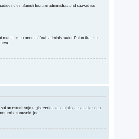
i laadides üles. Samuti foorumi administraatorid saavad ise
tleid muuta, kuna need määrab administraator. Palun ära riku
 arvu.
ul on esmalt vaja registreerida kasutajaks, et saaksid seda
 foorumis manuseid, jne.