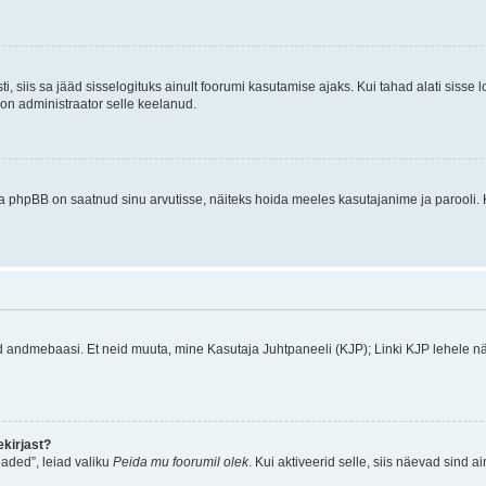
ti, siis sa jääd sisselogituks ainult foorumi kasutamise ajaks. Kui tahad alati sisse 
, on administraator selle keelanud.
a phpBB on saatnud sinu arvutisse, näiteks hoida meeles kasutajanime ja parooli. 
ud andmebaasi. Et neid muuta, mine Kasutaja Juhtpaneeli (KJP); Linki KJP lehele nä
kirjast?
aded”, leiad valiku
Peida mu foorumil olek
. Kui aktiveerid selle, siis näevad sind a