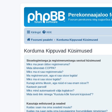
Perekonnaajaloo 
Foorum perekonna ning suguvõsa ajal
Kiirlingid
KKK
Foorumi pealeht
Korduma Kippuvad Küsimused
Korduma Kippuvad Küsimused
Sisselogimisega ja registreerumisega seotud küsimused
Miks ma pean üldse registreeruma?
Mida tähendab COPPA?
Miks ma ei saa registreeruda?
Ma registreerusin, aga ei saa sisse logida!
Miks ma ei saa sisse logida?
Kunagi ammu liitusin, aga nüüd ei saa enam sisse?!
Kaotasin parooli!
Miks mind automaatselt välja logitakse?
Mida teeb link nimega “Kustuta kõik foorumi küpsised”?
Kasutaja eelistused ja seaded
Kuidas saan ma oma seadeid muuta?
Kuidas ma saan peita oma kasutajanime foorumilolijate nimekirjast?