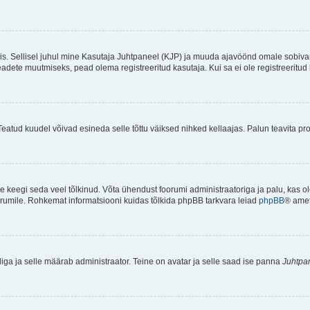
ndis. Sellisel juhul mine Kasutaja Juhtpaneel (KJP) ja muuda ajavöönd omale sobiva
ete muutmiseks, pead olema registreeritud kasutaja. Kui sa ei ole registreeritud 
Teatud kuudel võivad esineda selle tõttu väiksed nihked kellaajas. Palun teavita pro
ole keegi seda veel tõlkinud. Võta ühendust foorumi administraatoriga ja palu, kas 
foorumile. Rohkemat informatsiooni kuidas tõlkida phpBB tarkvara leiad
phpBB
® ametl
tliga ja selle määrab administraator. Teine on avatar ja selle saad ise panna
Juhtpa