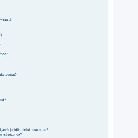
kirjast?
t?
?
eemad?
lida teemat?
tud?
ja/või juriidilise küsimuse osas?
inistraatoriga?