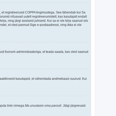
ee, et registreerusid COPPA tingimustega. See tähendab kui Sa
oorumid nõuavad uutelt registreerumistelt, kas kasutajalt endalt
rja, ning järgi sealseid juhiseid. Kui sa ei ole kirja saanud siis
kindel, et oled pannud õige e-postiaadressi, ning ikka ei ole
ndust foorumi administraatoriga, et teada saada, kas oled saanud
baaktiivseid kasutajaid, et vähendada andmebaasi suurust. Kui
ajuta linki nimega
Ma unustasin oma parooli
. Jälgi järgnevaid