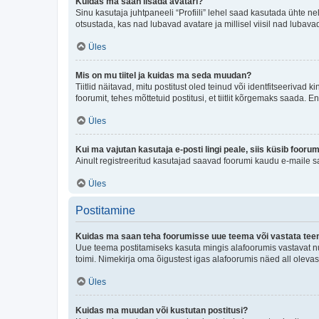
Kuidas ma saan lisada avatari?
Sinu kasutaja juhtpaneeli “Profiili” lehel saad kasutada ühte nel
otsustada, kas nad lubavad avatare ja millisel viisil nad lubava
Üles
Mis on mu tiitel ja kuidas ma seda muudan?
Tiitlid näitavad, mitu postitust oled teinud või identfitseeriva
foorumit, tehes mõttetuid postitusi, et tiitlit kõrgemaks saada
Üles
Kui ma vajutan kasutaja e-posti lingi peale, siis küsib fooru
Ainult registreeritud kasutajad saavad foorumi kaudu e-maile sa
Üles
Postitamine
Kuidas ma saan teha foorumisse uue teema või vastata te
Uue teema postitamiseks kasuta mingis alafoorumis vastavat nu
toimi. Nimekirja oma õigustest igas alafoorumis näed all olevas
Üles
Kuidas ma muudan või kustutan postitusi?