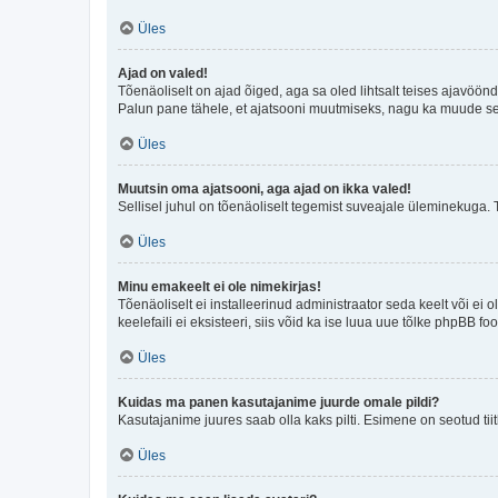
Üles
Ajad on valed!
Tõenäoliselt on ajad õiged, aga sa oled lihtsalt teises ajavöö
Palun pane tähele, et ajatsooni muutmiseks, nagu ka muude sead
Üles
Muutsin oma ajatsooni, aga ajad on ikka valed!
Sellisel juhul on tõenäoliselt tegemist suveajale üleminekuga. 
Üles
Minu emakeelt ei ole nimekirjas!
Tõenäoliselt ei installeerinud administraator seda keelt või ei 
keelefaili ei eksisteeri, siis võid ka ise luua uue tõlke phpBB 
Üles
Kuidas ma panen kasutajanime juurde omale pildi?
Kasutajanime juures saab olla kaks pilti. Esimene on seotud tii
Üles