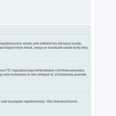
 registreerumine annab sulle mitmeid lisa võimalusi juurde,
võtab kõigest mõne minuti, seega on soovituslik omale konto teha.
sneva FTC regulatsiooniga kehtestatakse USA föderaalseadus,
ning meie kodulehed on üles ehitatud nii, et blokeerida andmete
e uute kasutajate registreerimise. Võta ühendust foorum