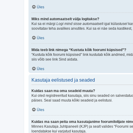
Üles
Miks mind automaatselt välja logitakse?
Kui sa ei märgi
Logi mind sisse automaatselt igal külastusel
kas
soovitatav teha avalikes arvutites. Kui sa ei näe seda kastikest
Üles
Mida teeb link nimega “Kustuta kõik foorumi küpsised”?
“Kustuta kõik foorumi küpsised” link kustutab kõik andmed, mid
siis võib see link Sind aidata.
Üles
Kasutaja eelistused ja seaded
Kuidas saan ma oma seadeid muuta?
Kui oled registreeritud kasutaja, siis sinu seaded on salvestat
päises. Seal saad muuta kõiki seadeid ja eelistusi.
Üles
Kuidas ma saan peita oma kasutajanime foorumilolijate nime
Minnes Kasutaja Juhtpaneeli (KJP) ja sealt valides “Foorumi se
loendatakse kui varjatud kasutaja.