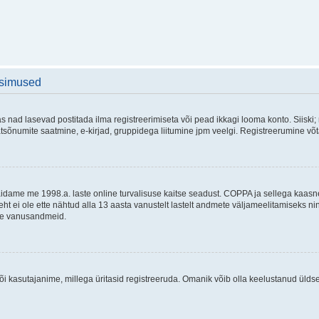
üsimused
as nad lasevad postitada ilma registreerimiseta või pead ikkagi looma konto. Siiski;
rivaatsõnumite saatmine, e-kirjad, gruppidega liitumine jpm veelgi. Registreerumine 
 täidame me 1998.a. laste online turvalisuse kaitse seadust. COPPA ja sellega kaa
leht ei ole ette nähtud alla 13 aasta vanustelt lastelt andmete väljameelitamiseks 
akse vanusandmeid.
õi kasutajanime, millega üritasid registreeruda. Omanik võib olla keelustanud ülds