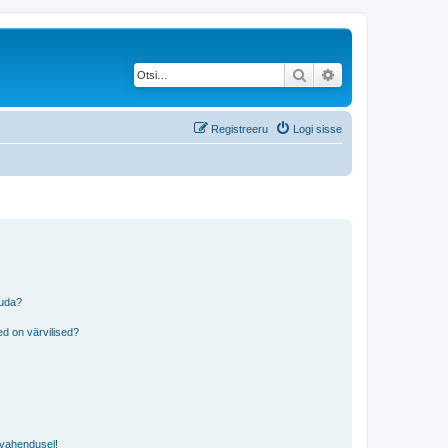
Otsi
Täiendatud otsing
Registreeru
Logi sisse
tuda?
?
d on värvilised?
i vahendusel!