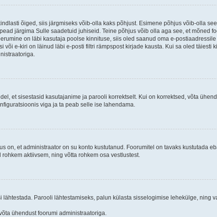
kindlasti õiged, siis järgmiseks võib-olla kaks põhjust. Esimene põhjus võib-olla s
iis pead järgima Sulle saadetuid juhiseid. Teine põhjus võib olla aga see, et mõned f
treerumine on läbi kasutaja poolse kinnituse, siis oled saanud oma e-postiaadressile ki
või e-kiri on läinud läbi e-posti filtri rämpspost kirjade kausta. Kui sa oled täiesti 
nistraatoriga.
ndel, et sisestasid kasutajanime ja parooli korrektselt. Kui on korrektsed, võta ühe
nfiguratsioonis viga ja ta peab selle ise lahendama.
us on, et administraator on su konto kustutanud. Foorumitel on tavaks kustutada e
al rohkem aktiivsem, ning võtta rohkem osa vestlustest.
si lähtestada. Parooli lähtestamiseks, palun külasta sisselogimise lehekülge, ning v
un võta ühendust foorumi administraatoriga.