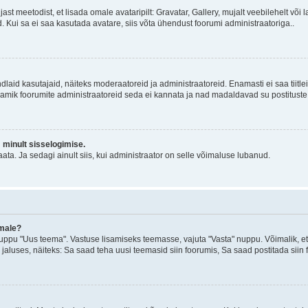
jast meetodist, et lisada omale avataripilt: Gravatar, Gallery, mujalt veebilehelt võ
d. Kui sa ei saa kasutada avatare, siis võta ühendust foorumi administraatoriga..
d kindlaid kasutajaid, näiteks moderaatoreid ja administraatoreid. Enamasti ei saa tii
. Enamik foorumite administraatoreid seda ei kannata ja nad madaldavad su postituste
m minult sisselogimise.
ata. Ja sedagi ainult siis, kui administraator on selle võimaluse lubanud.
emale?
ppu "Uus teema". Vastuse lisamiseks teemasse, vajuta "Vasta" nuppu. Võimalik, et s
 jaluses, näiteks: Sa saad teha uusi teemasid siin foorumis, Sa saad postitada siin