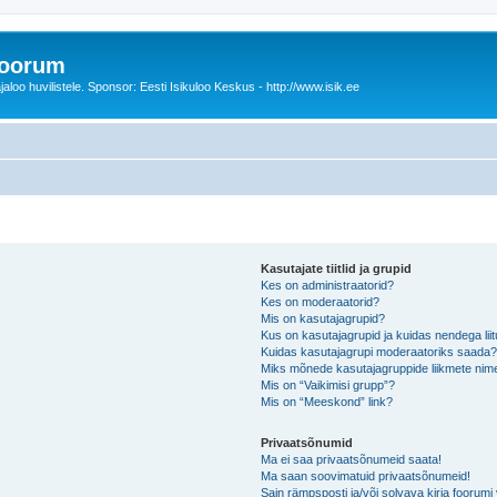
foorum
oo huvilistele. Sponsor: Eesti Isikuloo Keskus - http://www.isik.ee
Kasutajate tiitlid ja grupid
Kes on administraatorid?
Kes on moderaatorid?
Mis on kasutajagrupid?
Kus on kasutajagrupid ja kuidas nendega lii
Kuidas kasutajagrupi moderaatoriks saada
Miks mõnede kasutajagruppide liikmete nime
Mis on “Vaikimisi grupp”?
Mis on “Meeskond” link?
Privaatsõnumid
Ma ei saa privaatsõnumeid saata!
Ma saan soovimatuid privaatsõnumeid!
Sain rämpsposti ja/või solvava kirja foorum