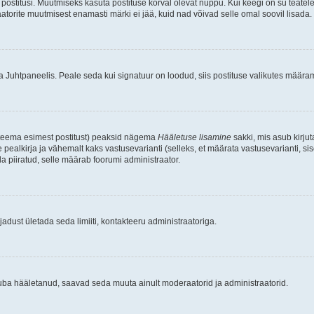
postitusi. Muutmiseks kasuta postituse kõrval olevat nuppu. Kui keegi on su teate
raatorite muutmisest enamasti märki ei jää, kuid nad võivad selle omal soovil lisada.
ma Juhtpaneelis. Peale seda kui signatuur on loodud, siis postituse valikutes määr
d teema esimest postitust) peaksid nägema
Hääletuse lisamine
sakki, mis asub kirjut
ealkirja ja vähemalt kaks vastusevarianti (selleks, et määrata vastusevarianti, s
la piiratud, selle määrab foorumi administraator.
adust ületada seda limiiti, kontakteeru administraatoriga.
juba hääletanud, saavad seda muuta ainult moderaatorid ja administraatorid.