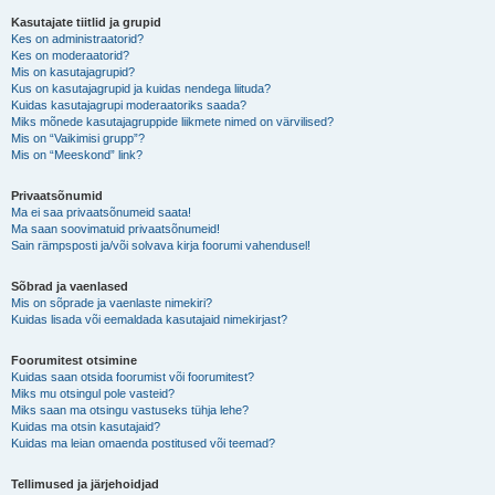
Kasutajate tiitlid ja grupid
Kes on administraatorid?
Kes on moderaatorid?
Mis on kasutajagrupid?
Kus on kasutajagrupid ja kuidas nendega liituda?
Kuidas kasutajagrupi moderaatoriks saada?
Miks mõnede kasutajagruppide liikmete nimed on värvilised?
Mis on “Vaikimisi grupp”?
Mis on “Meeskond” link?
Privaatsõnumid
Ma ei saa privaatsõnumeid saata!
Ma saan soovimatuid privaatsõnumeid!
Sain rämpsposti ja/või solvava kirja foorumi vahendusel!
Sõbrad ja vaenlased
Mis on sõprade ja vaenlaste nimekiri?
Kuidas lisada või eemaldada kasutajaid nimekirjast?
Foorumitest otsimine
Kuidas saan otsida foorumist või foorumitest?
Miks mu otsingul pole vasteid?
Miks saan ma otsingu vastuseks tühja lehe?
Kuidas ma otsin kasutajaid?
Kuidas ma leian omaenda postitused või teemad?
Tellimused ja järjehoidjad