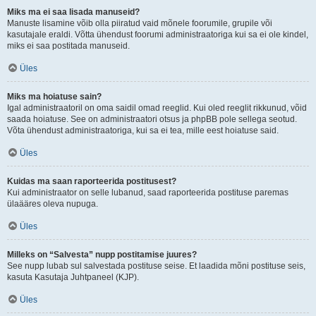
Miks ma ei saa lisada manuseid?
Manuste lisamine võib olla piiratud vaid mõnele foorumile, grupile või
kasutajale eraldi. Võtta ühendust foorumi administraatoriga kui sa ei ole kindel,
miks ei saa postitada manuseid.
Üles
Miks ma hoiatuse sain?
Igal administraatoril on oma saidil omad reeglid. Kui oled reeglit rikkunud, võid
saada hoiatuse. See on administraatori otsus ja phpBB pole sellega seotud.
Võta ühendust administraatoriga, kui sa ei tea, mille eest hoiatuse said.
Üles
Kuidas ma saan raporteerida postitusest?
Kui administraator on selle lubanud, saad raporteerida postituse paremas
ülaääres oleva nupuga.
Üles
Milleks on “Salvesta” nupp postitamise juures?
See nupp lubab sul salvestada postituse seise. Et laadida mõni postituse seis,
kasuta Kasutaja Juhtpaneel (KJP).
Üles