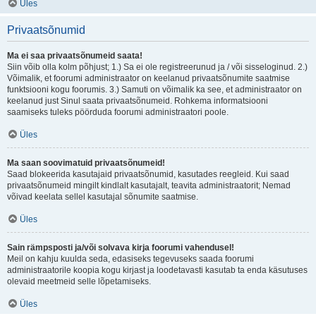
Üles
Privaatsõnumid
Ma ei saa privaatsõnumeid saata!
Siin võib olla kolm põhjust; 1.) Sa ei ole registreerunud ja / või sisseloginud. 2.)
Võimalik, et foorumi administraator on keelanud privaatsõnumite saatmise
funktsiooni kogu foorumis. 3.) Samuti on võimalik ka see, et administraator on
keelanud just Sinul saata privaatsõnumeid. Rohkema informatsiooni
saamiseks tuleks pöörduda foorumi administraatori poole.
Üles
Ma saan soovimatuid privaatsõnumeid!
Saad blokeerida kasutajaid privaatsõnumid, kasutades reegleid. Kui saad
privaatsõnumeid mingilt kindlalt kasutajalt, teavita administraatorit; Nemad
võivad keelata sellel kasutajal sõnumite saatmise.
Üles
Sain rämpsposti ja/või solvava kirja foorumi vahendusel!
Meil on kahju kuulda seda, edasiseks tegevuseks saada foorumi
administraatorile koopia kogu kirjast ja loodetavasti kasutab ta enda käsutuses
olevaid meetmeid selle lõpetamiseks.
Üles