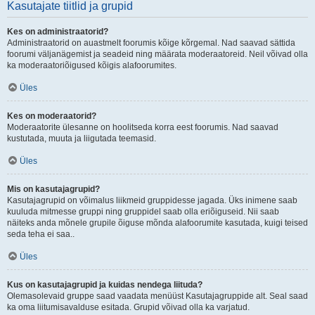
Kasutajate tiitlid ja grupid
Kes on administraatorid?
Administraatorid on auastmelt foorumis kõige kõrgemal. Nad saavad sättida
foorumi väljanägemist ja seadeid ning määrata moderaatoreid. Neil võivad olla
ka moderaatoriõigused kõigis alafoorumites.
Üles
Kes on moderaatorid?
Moderaatorite ülesanne on hoolitseda korra eest foorumis. Nad saavad
kustutada, muuta ja liigutada teemasid.
Üles
Mis on kasutajagrupid?
Kasutajagrupid on võimalus liikmeid gruppidesse jagada. Üks inimene saab
kuuluda mitmesse gruppi ning gruppidel saab olla eriõiguseid. Nii saab
näiteks anda mõnele grupile õiguse mõnda alafoorumite kasutada, kuigi teised
seda teha ei saa..
Üles
Kus on kasutajagrupid ja kuidas nendega liituda?
Olemasolevaid gruppe saad vaadata menüüst Kasutajagruppide alt. Seal saad
ka oma liitumisavalduse esitada. Grupid võivad olla ka varjatud.