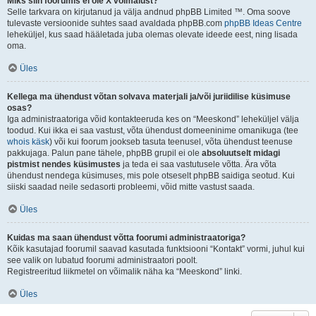
Miks siin foorumis ei ole X võimalust?
Selle tarkvara on kirjutanud ja välja andnud phpBB Limited ™. Oma soove
tulevaste versioonide suhtes saad avaldada phpBB.com
phpBB Ideas Centre
leheküljel, kus saad hääletada juba olemas olevate ideede eest, ning lisada
oma.
Üles
Kellega ma ühendust võtan solvava materjali ja/või juriidilise küsimuse
osas?
Iga administraatoriga võid kontakteeruda kes on “Meeskond” leheküljel välja
toodud. Kui ikka ei saa vastust, võta ühendust domeeninime omanikuga (tee
whois käsk
) või kui foorum jookseb tasuta teenusel, võta ühendust teenuse
pakkujaga. Palun pane tähele, phpBB grupil ei ole
absoluutselt midagi
pistmist nendes küsimustes
ja teda ei saa vastutusele võtta. Ära võta
ühendust nendega küsimuses, mis pole otseselt phpBB saidiga seotud. Kui
siiski saadad neile sedasorti probleemi, võid mitte vastust saada.
Üles
Kuidas ma saan ühendust võtta foorumi administraatoriga?
Kõik kasutajad foorumil saavad kasutada funktsiooni “Kontakt” vormi, juhul kui
see valik on lubatud foorumi administraatori poolt.
Registreeritud liikmetel on võimalik näha ka “Meeskond” linki.
Üles