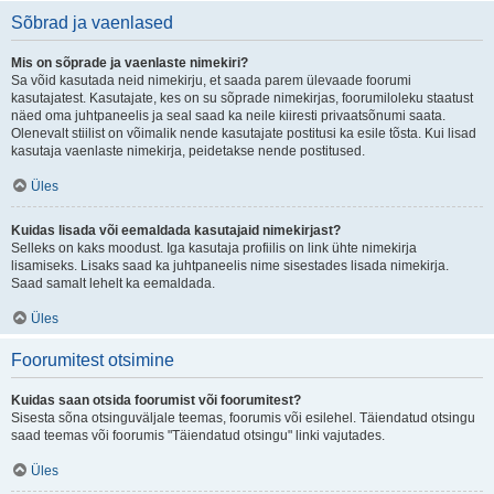
Sõbrad ja vaenlased
Mis on sõprade ja vaenlaste nimekiri?
Sa võid kasutada neid nimekirju, et saada parem ülevaade foorumi
kasutajatest. Kasutajate, kes on su sõprade nimekirjas, foorumiloleku staatust
näed oma juhtpaneelis ja seal saad ka neile kiiresti privaatsõnumi saata.
Olenevalt stiilist on võimalik nende kasutajate postitusi ka esile tõsta. Kui lisad
kasutaja vaenlaste nimekirja, peidetakse nende postitused.
Üles
Kuidas lisada või eemaldada kasutajaid nimekirjast?
Selleks on kaks moodust. Iga kasutaja profiilis on link ühte nimekirja
lisamiseks. Lisaks saad ka juhtpaneelis nime sisestades lisada nimekirja.
Saad samalt lehelt ka eemaldada.
Üles
Foorumitest otsimine
Kuidas saan otsida foorumist või foorumitest?
Sisesta sõna otsinguväljale teemas, foorumis või esilehel. Täiendatud otsingu
saad teemas või foorumis "Täiendatud otsingu" linki vajutades.
Üles