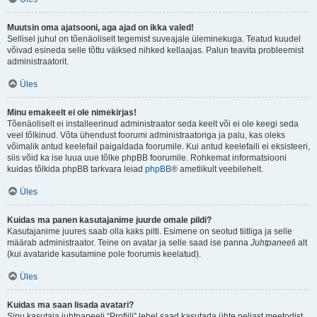
Muutsin oma ajatsooni, aga ajad on ikka valed!
Sellisel juhul on tõenäoliselt tegemist suveajale üleminekuga. Teatud kuudel
võivad esineda selle tõttu väiksed nihked kellaajas. Palun teavita probleemist
administraatorit.
Üles
Minu emakeelt ei ole nimekirjas!
Tõenäoliselt ei installeerinud administraator seda keelt või ei ole keegi seda
veel tõlkinud. Võta ühendust foorumi administraatoriga ja palu, kas oleks
võimalik antud keelefail paigaldada foorumile. Kui antud keelefaili ei eksisteeri,
siis võid ka ise luua uue tõlke phpBB foorumile. Rohkemat informatsiooni
kuidas tõlkida phpBB tarkvara leiad
phpBB
® ametlikult veebilehelt.
Üles
Kuidas ma panen kasutajanime juurde omale pildi?
Kasutajanime juures saab olla kaks pilti. Esimene on seotud tiitliga ja selle
määrab administraator. Teine on avatar ja selle saad ise panna
Juhtpaneel
i alt
(kui avataride kasutamine pole foorumis keelatud).
Üles
Kuidas ma saan lisada avatari?
Sinu kasutaja juhtpaneeli “Profiili” lehel saad kasutada ühte neljast meetodist,