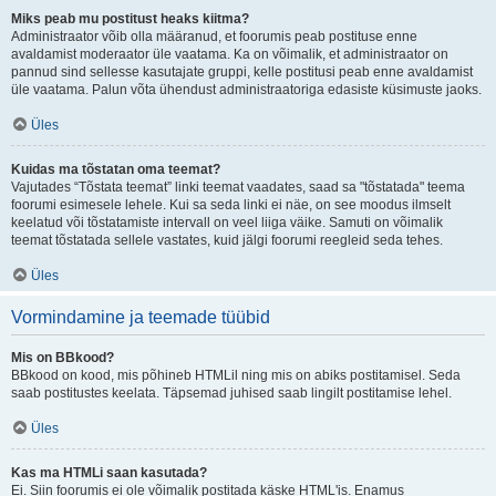
Miks peab mu postitust heaks kiitma?
Administraator võib olla määranud, et foorumis peab postituse enne
avaldamist moderaator üle vaatama. Ka on võimalik, et administraator on
pannud sind sellesse kasutajate gruppi, kelle postitusi peab enne avaldamist
üle vaatama. Palun võta ühendust administraatoriga edasiste küsimuste jaoks.
Üles
Kuidas ma tõstatan oma teemat?
Vajutades “Tõstata teemat” linki teemat vaadates, saad sa "tõstatada" teema
foorumi esimesele lehele. Kui sa seda linki ei näe, on see moodus ilmselt
keelatud või tõstatamiste intervall on veel liiga väike. Samuti on võimalik
teemat tõstatada sellele vastates, kuid jälgi foorumi reegleid seda tehes.
Üles
Vormindamine ja teemade tüübid
Mis on BBkood?
BBkood on kood, mis põhineb HTMLil ning mis on abiks postitamisel. Seda
saab postitustes keelata. Täpsemad juhised saab lingilt postitamise lehel.
Üles
Kas ma HTMLi saan kasutada?
Ei. Siin foorumis ei ole võimalik postitada käske HTML'is. Enamus