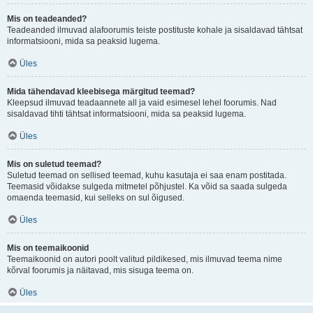
Mis on teadeanded?
Teadeanded ilmuvad alafoorumis teiste postituste kohale ja sisaldavad tähtsat
informatsiooni, mida sa peaksid lugema.
Üles
Mida tähendavad kleebisega märgitud teemad?
Kleepsud ilmuvad teadaannete all ja vaid esimesel lehel foorumis. Nad
sisaldavad tihti tähtsat informatsiooni, mida sa peaksid lugema.
Üles
Mis on suletud teemad?
Suletud teemad on sellised teemad, kuhu kasutaja ei saa enam postitada.
Teemasid võidakse sulgeda mitmetel põhjustel. Ka võid sa saada sulgeda
omaenda teemasid, kui selleks on sul õigused.
Üles
Mis on teemaikoonid
Teemaikoonid on autori poolt valitud pildikesed, mis ilmuvad teema nime
kõrval foorumis ja näitavad, mis sisuga teema on.
Üles