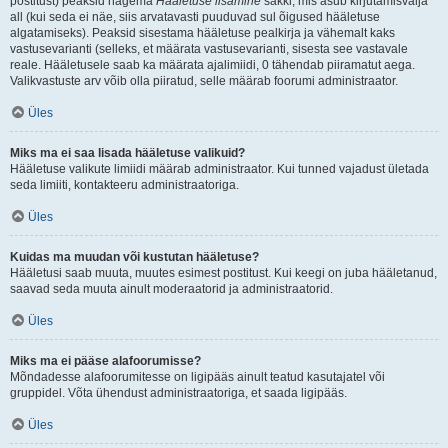
postitust) peaksid nägema
Hääletuse lisamine
sakki, mis asub kirjutamisvälja
all (kui seda ei näe, siis arvatavasti puuduvad sul õigused hääletuse
algatamiseks). Peaksid sisestama hääletuse pealkirja ja vähemalt kaks
vastusevarianti (selleks, et määrata vastusevarianti, sisesta see vastavale
reale. Hääletusele saab ka määrata ajalimiidi, 0 tähendab piiramatut aega.
Valikvastuste arv võib olla piiratud, selle määrab foorumi administraator.
Üles
Miks ma ei saa lisada hääletuse valikuid?
Hääletuse valikute limiidi määrab administraator. Kui tunned vajadust ületada
seda limiiti, kontakteeru administraatoriga.
Üles
Kuidas ma muudan või kustutan hääletuse?
Hääletusi saab muuta, muutes esimest postitust. Kui keegi on juba hääletanud,
saavad seda muuta ainult moderaatorid ja administraatorid.
Üles
Miks ma ei pääse alafoorumisse?
Mõndadesse alafoorumitesse on ligipääs ainult teatud kasutajatel või
gruppidel. Võta ühendust administraatoriga, et saada ligipääs.
Üles