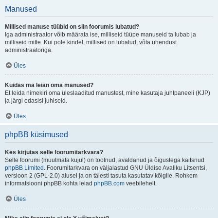
Manused
Millised manuse tüübid on siin foorumis lubatud?
Iga administraator võib määrata ise, milliseid tüüpe manuseid ta lubab ja
milliseid mitte. Kui pole kindel, millised on lubatud, võta ühendust
administraatoriga.
Üles
Kuidas ma leian oma manused?
Et leida nimekiri oma üleslaaditud manustest, mine kasutaja juhtpaneeli (KJP)
ja järgi edasisi juhiseid.
Üles
phpBB küsimused
Kes kirjutas selle foorumitarkvara?
Selle foorumi (muutmata kujul) on tootnud, avaldanud ja õigustega kaitsnud
phpBB Limited
. Foorumitarkvara on väljalastud GNU Üldise Avaliku Litsentsi,
versioon 2 (GPL-2.0) alusel ja on täiesti tasuta kasutatav kõigile. Rohkem
informatsiooni phpBB kohta leiad
phpBB.com
veebilehelt.
Üles