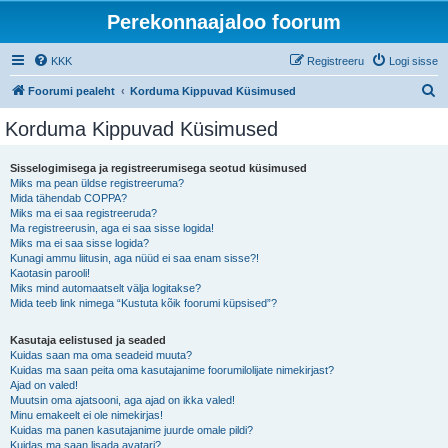
Perekonnaajaloo foorum
KKK
Registreeru
Logi sisse
O
Foorumi pealeht
Korduma Kippuvad Küsimused
t
Korduma Kippuvad Küsimused
s
i
Sisselogimisega ja registreerumisega seotud küsimused
Miks ma pean üldse registreeruma?
Mida tähendab COPPA?
Miks ma ei saa registreeruda?
Ma registreerusin, aga ei saa sisse logida!
Miks ma ei saa sisse logida?
Kunagi ammu liitusin, aga nüüd ei saa enam sisse?!
Kaotasin parooli!
Miks mind automaatselt välja logitakse?
Mida teeb link nimega “Kustuta kõik foorumi küpsised”?
Kasutaja eelistused ja seaded
Kuidas saan ma oma seadeid muuta?
Kuidas ma saan peita oma kasutajanime foorumilolijate nimekirjast?
Ajad on valed!
Muutsin oma ajatsooni, aga ajad on ikka valed!
Minu emakeelt ei ole nimekirjas!
Kuidas ma panen kasutajanime juurde omale pildi?
Kuidas ma saan lisada avatari?