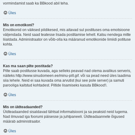
vormindamist saab ka BBkood abil teha.
Üles
Mis on emotikoni?
Emotikonid on väiksed pildikesed, mis aitavad sul postituses oma emotsioone
väljendada. Neid saad teatesse lisada postitamise lehelt. Katsu nendega mitte
liialdada. Administraator on võib-olla ka määranud emotikonide limiidi potituse
kohta.
Üles
Kas ma saan pilte postitada?
Pilte saab postitusse kuvada, aga selleks peavad nad olema avalikus serveris,
näiteks http://www.sinudomeen.ee/minu-pilt.gif. või sa pead need üles laadima
siia lehele. Neid ei saa kuvada oma arvutist (kui see pole server) ja samuti
parooliga kaitstud kohtadest. Piltide lisamiseks kasuta BBkood'i.
Üles
Mis on üldteadaanded?
Üldteadaanded sisaldavad tähtsat informatsiooni ja sa peaksid neid lugema.
Nad ilmuvad iga foorumi päisesse ja juhtpaneeli. Üldteadaannete õigused
määrab administraator.
Üles