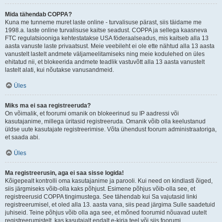
Mida tähendab COPPA?
Kuna me tunneme muret laste online - turvalisuse pärast, siis täidame me
1998.a. laste online turvalisuse kaitse seadust. COPPA ja sellega kaasneva
FTC regulatsiooniga kehtestatakse USA föderaalseadus, mis kaitseb alla 13
aasta vanuste laste privaatsust. Meie veebileht ei ole ette nähtud alla 13 aasta
vanustelt lastelt andmete väljameelitamiseks ning meie kodulehed on üles
ehitatud nii, et blokeerida andmete teadlik vastuvõtt alla 13 aasta vanustelt
lastelt alati, kui nõutakse vanusandmeid.
Üles
Miks ma ei saa registreeruda?
On võimalik, et foorumi omanik on blokeerinud su IP aadressi või
kasutajanime, millega üritasid registreeruda. Omanik võib olla keelustanud
üldse uute kasutajate registreerimise. Võta ühendust foorum administraatoriga,
et saada abi.
Üles
Ma registreerusin, aga ei saa sisse logida!
Kõigepealt kontrolli oma kasutajanime ja parooli. Kui need on kindlasti õiged,
siis järgmiseks võib-olla kaks põhjust. Esimene põhjus võib-olla see, et
registreerusid COPPA tingimustega. See tähendab kui Sa vajutasid linki
registreerumisel, et oled alla 13. aasta vana, siis pead järgima Sulle saadetuid
juhiseid. Teine põhjus võib olla aga see, et mõned foorumid nõuavad uutelt
registreerumistelt, kas kasutajalt endalt e-kirja teel või siis foorumi