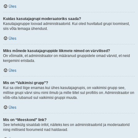
Üles
Kuidas kasutajagrupi moderaatoriks saada?
Kasutajagruppe loovad administraatorid. Kui oled huvitatud grupi loomisest,
siis võta temaga ühendust.
Üles
Miks mõnede kasutajagruppide liikmete nimed on värvilised?
On võimalik, et administraator on määranud gruppidele omad värvid, et neid
kergemini eristada.
Üles
Mis on “Vaikimisi grupp”?
Kui sa oled liige enamas kui ühes kasutajagrupis, on vaikimisi grupp see,
millise grupi värvi sinu nimi ilmub ja mille tiitel sul profiilis on. Administraator on
võib-olla lubanud sul vaikimisi gruppi muuta.
Üles
Mis on “Meeskond” link?
See lehekülg sisaldab infot, näiteks kes on administraatorid ja moderaatorid
ning milliseid foorumeid nad haldavad.