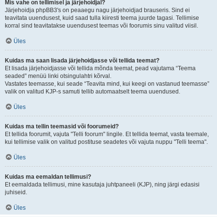
Mis vahe on tellimisel ja järjehoidjal?
Järjehoidja phpBB3's on peaaegu nagu järjehoidjad brauseris. Sind ei
teavitata uuendusest, kuid saad tulla kiiresti teema juurde tagasi. Tellimise
korral sind teavitatakse uuendusest teemas või foorumis sinu valitud viisil.
Üles
Kuidas ma saan lisada järjehoidjasse või tellida teemat?
Et lisada järjehoidjasse või tellida mõnda teemat, pead vajutama “Teema
seaded” menüü linki otsingulahtri kõrval.
Vastates teemasse, kui seade “Teavita mind, kui keegi on vastanud teemasse”
valik on valitud KJP-s samuti tellib automaatselt teema uuendused.
Üles
Kuidas ma tellin teemasid või foorumeid?
Et tellida foorumit, vajuta "Telli foorum" lingile. Et tellida teemat, vasta teemale,
kui tellimise valik on valitud postituse seadetes või vajuta nuppu "Telli teema".
Üles
Kuidas ma eemaldan tellimusi?
Et eemaldada tellimusi, mine kasutaja juhtpaneeli (KJP), ning järgi edasisi
juhiseid.
Üles