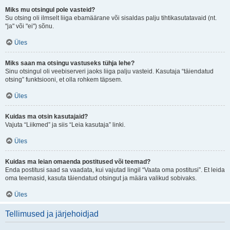
Miks mu otsingul pole vasteid?
Su otsing oli ilmselt liiga ebamäärane või sisaldas palju tihtikasutatavaid (nt.
"ja" või "ei") sõnu.
Üles
Miks saan ma otsingu vastuseks tühja lehe?
Sinu otsingul oli veebiserveri jaoks liiga palju vasteid. Kasutaja “täiendatud
otsing” funktsiooni, et olla rohkem täpsem.
Üles
Kuidas ma otsin kasutajaid?
Vajuta “Liikmed” ja siis “Leia kasutaja” linki.
Üles
Kuidas ma leian omaenda postitused või teemad?
Enda postitusi saad sa vaadata, kui vajutad lingil “Vaata oma postitusi”. Et leida
oma teemasid, kasuta täiendatud otsingut ja määra valikud sobivaks.
Üles
Tellimused ja järjehoidjad