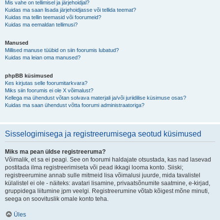
Mis vahe on tellimisel ja järjehoidjal?
Kuidas ma saan lisada järjehoidjasse või tellida teemat?
Kuidas ma tellin teemasid või foorumeid?
Kuidas ma eemaldan tellimusi?
Manused
Millised manuse tüübid on siin foorumis lubatud?
Kuidas ma leian oma manused?
phpBB küsimused
Kes kirjutas selle foorumitarkvara?
Miks siin foorumis ei ole X võimalust?
Kellega ma ühendust võtan solvava materjali ja/või juriidilise küsimuse osas?
Kuidas ma saan ühendust võtta foorumi administraatoriga?
Sisselogimisega ja registreerumisega seotud küsimused
Miks ma pean üldse registreeruma?
Võimalik, et sa ei peagi. See on foorumi haldajate otsustada, kas nad lasevad
postitada ilma registreerimiseta või pead ikkagi looma konto. Siiski;
registreerumine annab sulle mitmeid lisa võimalusi juurde, mida tavalistel
külalistel ei ole - näiteks: avatari lisamine, privaatsõnumite saatmine, e-kirjad,
gruppidega liitumine jpm veelgi. Registreerumine võtab kõigest mõne minuti,
seega on soovituslik omale konto teha.
Üles