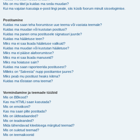
Mis on mu tiitel ja kuidas ma seda muudan?
Kui ma vajutan kasutaja e-posti lingi peale, siis küsib foorum minult sisselogimise.
Postitamine
Kuidas ma saan teha foorumisse uue teema või vastata teemale?
Kuidas ma muudan või kustutan postitusi?
Kuidas ma panen oma postitusele signatuuri juurde?
Kuidas ma hääletuse teen?
Miks ma ei saa lisada hääletuse valikuid?
Kuidas ma muudan või kustutan hääletuse?
Miks ma ei pääse alafoorumisse?
Miks ma ei saa lisada manuseid?
Miks ma hoiatuse sain?
Kuidas ma saan raporteerida postitusest?
Milleks on “Salvesta” nupp postitamise juures?
Miks peab mu postitust heaks kiitma?
Kuidas ma tõstatan oma teemat?
Vormindamine ja teemade tüübid
Mis on BBkood?
Kas ma HTMLi saan kasutada?
Mis on emotikoni?
Kas ma saan pilte postitada?
Mis on üldteadaanded?
Mis on teadeanded?
Mida tähendavad kleebisega märgitud teemad?
Mis on suletud teemad?
Mis on teemaikoonid