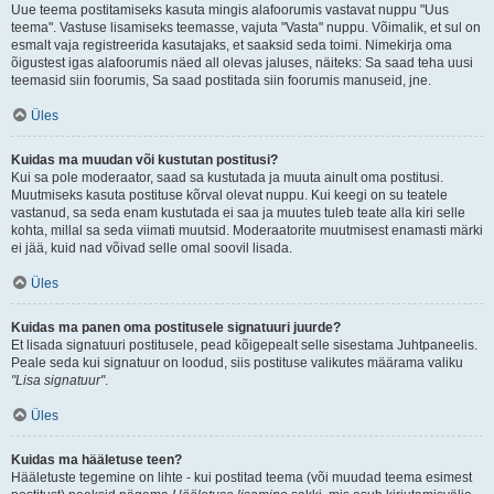
Uue teema postitamiseks kasuta mingis alafoorumis vastavat nuppu "Uus
teema". Vastuse lisamiseks teemasse, vajuta "Vasta" nuppu. Võimalik, et sul on
esmalt vaja registreerida kasutajaks, et saaksid seda toimi. Nimekirja oma
õigustest igas alafoorumis näed all olevas jaluses, näiteks: Sa saad teha uusi
teemasid siin foorumis, Sa saad postitada siin foorumis manuseid, jne.
Üles
Kuidas ma muudan või kustutan postitusi?
Kui sa pole moderaator, saad sa kustutada ja muuta ainult oma postitusi.
Muutmiseks kasuta postituse kõrval olevat nuppu. Kui keegi on su teatele
vastanud, sa seda enam kustutada ei saa ja muutes tuleb teate alla kiri selle
kohta, millal sa seda viimati muutsid. Moderaatorite muutmisest enamasti märki
ei jää, kuid nad võivad selle omal soovil lisada.
Üles
Kuidas ma panen oma postitusele signatuuri juurde?
Et lisada signatuuri postitusele, pead kõigepealt selle sisestama Juhtpaneelis.
Peale seda kui signatuur on loodud, siis postituse valikutes määrama valiku
"Lisa signatuur"
.
Üles
Kuidas ma hääletuse teen?
Hääletuste tegemine on lihte - kui postitad teema (või muudad teema esimest