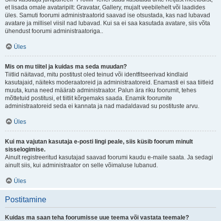
et lisada omale avataripilt: Gravatar, Gallery, mujalt veebilehelt või laadides
üles. Samuti foorumi administraatorid saavad ise otsustada, kas nad lubavad
avatare ja millisel viisil nad lubavad. Kui sa ei saa kasutada avatare, siis võta
ühendust foorumi administraatoriga..
Üles
Mis on mu tiitel ja kuidas ma seda muudan?
Tiitlid näitavad, mitu postitust oled teinud või identfitseerivad kindlaid
kasutajaid, näiteks moderaatoreid ja administraatoreid. Enamasti ei saa tiitleid
muuta, kuna need määrab administraator. Palun ära riku foorumit, tehes
mõttetuid postitusi, et tiitlit kõrgemaks saada. Enamik foorumite
administraatoreid seda ei kannata ja nad madaldavad su postituste arvu.
Üles
Kui ma vajutan kasutaja e-posti lingi peale, siis küsib foorum minult
sisselogimise.
Ainult registreeritud kasutajad saavad foorumi kaudu e-maile saata. Ja sedagi
ainult siis, kui administraator on selle võimaluse lubanud.
Üles
Postitamine
Kuidas ma saan teha foorumisse uue teema või vastata teemale?