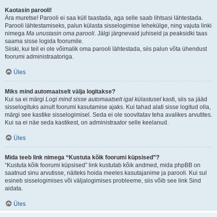
Kaotasin parooli!
Ära muretse! Parooli ei saa küll taastada, aga selle saab lihtsasi lähtestada.
Parooli lähtestamiseks, palun külasta sisselogimise lehekülge, ning vajuta linki
nimega
Ma unustasin oma parooli
. Jälgi järgnevaid juhiseid ja peaksidki taas
saama sisse logida foorumile.
Siiski, kui teil ei ole võimalik oma parooli lähtestada, siis palun võta ühendust
foorumi administraatoriga.
Üles
Miks mind automaatselt välja logitakse?
Kui sa ei märgi
Logi mind sisse automaatselt igal külastusel
kasti, siis sa jääd
sisselogituks ainult foorumi kasutamise ajaks. Kui tahad alati sisse logitud olla,
märgi see kastike sisselogimisel. Seda ei ole soovitatav teha avalikes arvutites.
Kui sa ei näe seda kastikest, on administraator selle keelanud.
Üles
Mida teeb link nimega “Kustuta kõik foorumi küpsised”?
“Kustuta kõik foorumi küpsised” link kustutab kõik andmed, mida phpBB on
saatnud sinu arvutisse, näiteks hoida meeles kasutajanime ja parooli. Kui sul
esineb sisselogimises või väljalogimises probleeme, siis võib see link Sind
aidata.
Üles