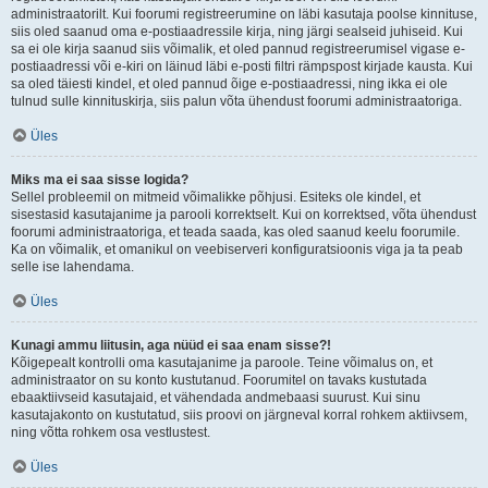
administraatorilt. Kui foorumi registreerumine on läbi kasutaja poolse kinnituse,
siis oled saanud oma e-postiaadressile kirja, ning järgi sealseid juhiseid. Kui
sa ei ole kirja saanud siis võimalik, et oled pannud registreerumisel vigase e-
postiaadressi või e-kiri on läinud läbi e-posti filtri rämpspost kirjade kausta. Kui
sa oled täiesti kindel, et oled pannud õige e-postiaadressi, ning ikka ei ole
tulnud sulle kinnituskirja, siis palun võta ühendust foorumi administraatoriga.
Üles
Miks ma ei saa sisse logida?
Sellel probleemil on mitmeid võimalikke põhjusi. Esiteks ole kindel, et
sisestasid kasutajanime ja parooli korrektselt. Kui on korrektsed, võta ühendust
foorumi administraatoriga, et teada saada, kas oled saanud keelu foorumile.
Ka on võimalik, et omanikul on veebiserveri konfiguratsioonis viga ja ta peab
selle ise lahendama.
Üles
Kunagi ammu liitusin, aga nüüd ei saa enam sisse?!
Kõigepealt kontrolli oma kasutajanime ja paroole. Teine võimalus on, et
administraator on su konto kustutanud. Foorumitel on tavaks kustutada
ebaaktiivseid kasutajaid, et vähendada andmebaasi suurust. Kui sinu
kasutajakonto on kustutatud, siis proovi on järgneval korral rohkem aktiivsem,
ning võtta rohkem osa vestlustest.
Üles