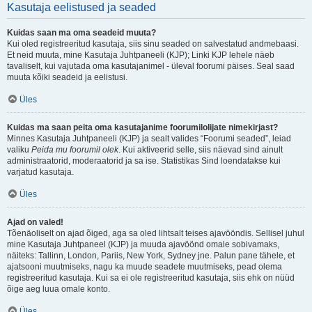
Kasutaja eelistused ja seaded
Kuidas saan ma oma seadeid muuta?
Kui oled registreeritud kasutaja, siis sinu seaded on salvestatud andmebaasi.
Et neid muuta, mine Kasutaja Juhtpaneeli (KJP); Linki KJP lehele näeb
tavaliselt, kui vajutada oma kasutajanimel - üleval foorumi päises. Seal saad
muuta kõiki seadeid ja eelistusi.
Üles
Kuidas ma saan peita oma kasutajanime foorumilolijate nimekirjast?
Minnes Kasutaja Juhtpaneeli (KJP) ja sealt valides “Foorumi seaded”, leiad
valiku
Peida mu foorumil olek
. Kui aktiveerid selle, siis näevad sind ainult
administraatorid, moderaatorid ja sa ise. Statistikas Sind loendatakse kui
varjatud kasutaja.
Üles
Ajad on valed!
Tõenäoliselt on ajad õiged, aga sa oled lihtsalt teises ajavööndis. Sellisel juhul
mine Kasutaja Juhtpaneel (KJP) ja muuda ajavöönd omale sobivamaks,
näiteks: Tallinn, London, Pariis, New York, Sydney jne. Palun pane tähele, et
ajatsooni muutmiseks, nagu ka muude seadete muutmiseks, pead olema
registreeritud kasutaja. Kui sa ei ole registreeritud kasutaja, siis ehk on nüüd
õige aeg luua omale konto.
Üles