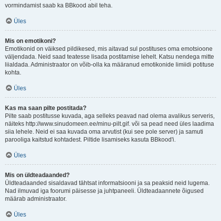
vormindamist saab ka BBkood abil teha.
Üles
Mis on emotikoni?
Emotikonid on väiksed pildikesed, mis aitavad sul postituses oma emotsioone
väljendada. Neid saad teatesse lisada postitamise lehelt. Katsu nendega mitte
liialdada. Administraator on võib-olla ka määranud emotikonide limiidi potituse
kohta.
Üles
Kas ma saan pilte postitada?
Pilte saab postitusse kuvada, aga selleks peavad nad olema avalikus serveris,
näiteks http://www.sinudomeen.ee/minu-pilt.gif. või sa pead need üles laadima
siia lehele. Neid ei saa kuvada oma arvutist (kui see pole server) ja samuti
parooliga kaitstud kohtadest. Piltide lisamiseks kasuta BBkood'i.
Üles
Mis on üldteadaanded?
Üldteadaanded sisaldavad tähtsat informatsiooni ja sa peaksid neid lugema.
Nad ilmuvad iga foorumi päisesse ja juhtpaneeli. Üldteadaannete õigused
määrab administraator.
Üles