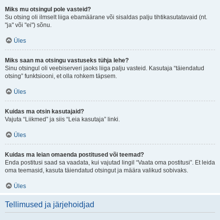
Miks mu otsingul pole vasteid?
Su otsing oli ilmselt liiga ebamäärane või sisaldas palju tihtikasutatavaid (nt.
"ja" või "ei") sõnu.
Üles
Miks saan ma otsingu vastuseks tühja lehe?
Sinu otsingul oli veebiserveri jaoks liiga palju vasteid. Kasutaja “täiendatud
otsing” funktsiooni, et olla rohkem täpsem.
Üles
Kuidas ma otsin kasutajaid?
Vajuta “Liikmed” ja siis “Leia kasutaja” linki.
Üles
Kuidas ma leian omaenda postitused või teemad?
Enda postitusi saad sa vaadata, kui vajutad lingil “Vaata oma postitusi”. Et leida
oma teemasid, kasuta täiendatud otsingut ja määra valikud sobivaks.
Üles
Tellimused ja järjehoidjad