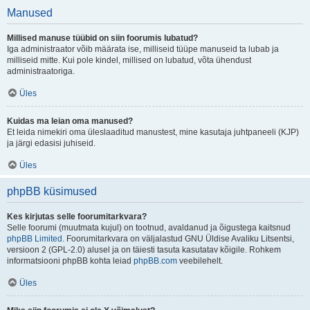
Manused
Millised manuse tüübid on siin foorumis lubatud?
Iga administraator võib määrata ise, milliseid tüüpe manuseid ta lubab ja
milliseid mitte. Kui pole kindel, millised on lubatud, võta ühendust
administraatoriga.
Üles
Kuidas ma leian oma manused?
Et leida nimekiri oma üleslaaditud manustest, mine kasutaja juhtpaneeli (KJP)
ja järgi edasisi juhiseid.
Üles
phpBB küsimused
Kes kirjutas selle foorumitarkvara?
Selle foorumi (muutmata kujul) on tootnud, avaldanud ja õigustega kaitsnud
phpBB Limited
. Foorumitarkvara on väljalastud GNU Üldise Avaliku Litsentsi,
versioon 2 (GPL-2.0) alusel ja on täiesti tasuta kasutatav kõigile. Rohkem
informatsiooni phpBB kohta leiad
phpBB.com
veebilehelt.
Üles