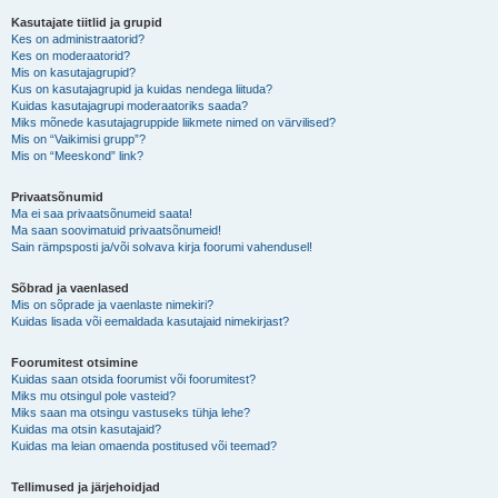
Kasutajate tiitlid ja grupid
Kes on administraatorid?
Kes on moderaatorid?
Mis on kasutajagrupid?
Kus on kasutajagrupid ja kuidas nendega liituda?
Kuidas kasutajagrupi moderaatoriks saada?
Miks mõnede kasutajagruppide liikmete nimed on värvilised?
Mis on “Vaikimisi grupp”?
Mis on “Meeskond” link?
Privaatsõnumid
Ma ei saa privaatsõnumeid saata!
Ma saan soovimatuid privaatsõnumeid!
Sain rämpsposti ja/või solvava kirja foorumi vahendusel!
Sõbrad ja vaenlased
Mis on sõprade ja vaenlaste nimekiri?
Kuidas lisada või eemaldada kasutajaid nimekirjast?
Foorumitest otsimine
Kuidas saan otsida foorumist või foorumitest?
Miks mu otsingul pole vasteid?
Miks saan ma otsingu vastuseks tühja lehe?
Kuidas ma otsin kasutajaid?
Kuidas ma leian omaenda postitused või teemad?
Tellimused ja järjehoidjad