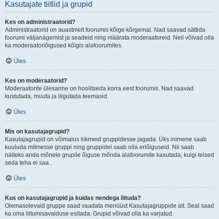
Kasutajate tiitlid ja grupid
Kes on administraatorid?
Administraatorid on auastmelt foorumis kõige kõrgemal. Nad saavad sättida
foorumi väljanägemist ja seadeid ning määrata moderaatoreid. Neil võivad olla
ka moderaatoriõigused kõigis alafoorumites.
Üles
Kes on moderaatorid?
Moderaatorite ülesanne on hoolitseda korra eest foorumis. Nad saavad
kustutada, muuta ja liigutada teemasid.
Üles
Mis on kasutajagrupid?
Kasutajagrupid on võimalus liikmeid gruppidesse jagada. Üks inimene saab
kuuluda mitmesse gruppi ning gruppidel saab olla eriõiguseid. Nii saab
näiteks anda mõnele grupile õiguse mõnda alafoorumite kasutada, kuigi teised
seda teha ei saa..
Üles
Kus on kasutajagrupid ja kuidas nendega liituda?
Olemasolevaid gruppe saad vaadata menüüst Kasutajagruppide alt. Seal saad
ka oma liitumisavalduse esitada. Grupid võivad olla ka varjatud.