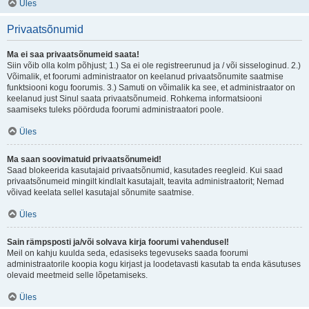
Üles
Privaatsõnumid
Ma ei saa privaatsõnumeid saata!
Siin võib olla kolm põhjust; 1.) Sa ei ole registreerunud ja / või sisseloginud. 2.)
Võimalik, et foorumi administraator on keelanud privaatsõnumite saatmise
funktsiooni kogu foorumis. 3.) Samuti on võimalik ka see, et administraator on
keelanud just Sinul saata privaatsõnumeid. Rohkema informatsiooni
saamiseks tuleks pöörduda foorumi administraatori poole.
Üles
Ma saan soovimatuid privaatsõnumeid!
Saad blokeerida kasutajaid privaatsõnumid, kasutades reegleid. Kui saad
privaatsõnumeid mingilt kindlalt kasutajalt, teavita administraatorit; Nemad
võivad keelata sellel kasutajal sõnumite saatmise.
Üles
Sain rämpsposti ja/või solvava kirja foorumi vahendusel!
Meil on kahju kuulda seda, edasiseks tegevuseks saada foorumi
administraatorile koopia kogu kirjast ja loodetavasti kasutab ta enda käsutuses
olevaid meetmeid selle lõpetamiseks.
Üles