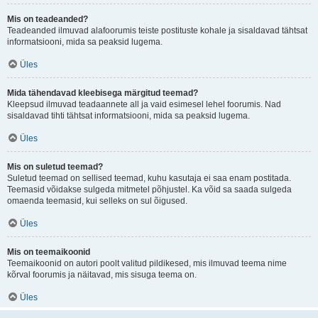
Mis on teadeanded?
Teadeanded ilmuvad alafoorumis teiste postituste kohale ja sisaldavad tähtsat
informatsiooni, mida sa peaksid lugema.
Üles
Mida tähendavad kleebisega märgitud teemad?
Kleepsud ilmuvad teadaannete all ja vaid esimesel lehel foorumis. Nad
sisaldavad tihti tähtsat informatsiooni, mida sa peaksid lugema.
Üles
Mis on suletud teemad?
Suletud teemad on sellised teemad, kuhu kasutaja ei saa enam postitada.
Teemasid võidakse sulgeda mitmetel põhjustel. Ka võid sa saada sulgeda
omaenda teemasid, kui selleks on sul õigused.
Üles
Mis on teemaikoonid
Teemaikoonid on autori poolt valitud pildikesed, mis ilmuvad teema nime
kõrval foorumis ja näitavad, mis sisuga teema on.
Üles