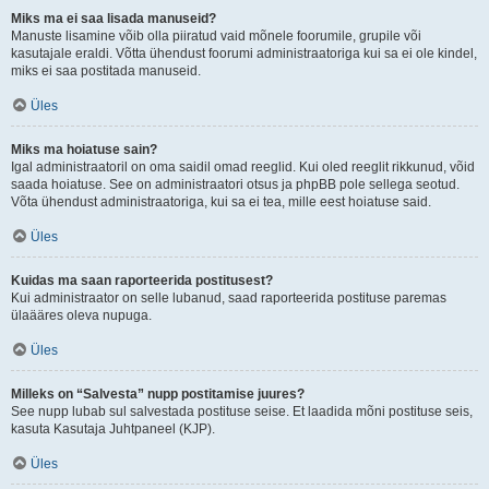
Miks ma ei saa lisada manuseid?
Manuste lisamine võib olla piiratud vaid mõnele foorumile, grupile või
kasutajale eraldi. Võtta ühendust foorumi administraatoriga kui sa ei ole kindel,
miks ei saa postitada manuseid.
Üles
Miks ma hoiatuse sain?
Igal administraatoril on oma saidil omad reeglid. Kui oled reeglit rikkunud, võid
saada hoiatuse. See on administraatori otsus ja phpBB pole sellega seotud.
Võta ühendust administraatoriga, kui sa ei tea, mille eest hoiatuse said.
Üles
Kuidas ma saan raporteerida postitusest?
Kui administraator on selle lubanud, saad raporteerida postituse paremas
ülaääres oleva nupuga.
Üles
Milleks on “Salvesta” nupp postitamise juures?
See nupp lubab sul salvestada postituse seise. Et laadida mõni postituse seis,
kasuta Kasutaja Juhtpaneel (KJP).
Üles