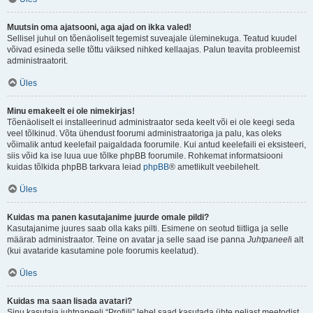
Muutsin oma ajatsooni, aga ajad on ikka valed!
Sellisel juhul on tõenäoliselt tegemist suveajale üleminekuga. Teatud kuudel
võivad esineda selle tõttu väiksed nihked kellaajas. Palun teavita probleemist
administraatorit.
Üles
Minu emakeelt ei ole nimekirjas!
Tõenäoliselt ei installeerinud administraator seda keelt või ei ole keegi seda
veel tõlkinud. Võta ühendust foorumi administraatoriga ja palu, kas oleks
võimalik antud keelefail paigaldada foorumile. Kui antud keelefaili ei eksisteeri,
siis võid ka ise luua uue tõlke phpBB foorumile. Rohkemat informatsiooni
kuidas tõlkida phpBB tarkvara leiad
phpBB
® ametlikult veebilehelt.
Üles
Kuidas ma panen kasutajanime juurde omale pildi?
Kasutajanime juures saab olla kaks pilti. Esimene on seotud tiitliga ja selle
määrab administraator. Teine on avatar ja selle saad ise panna
Juhtpaneel
i alt
(kui avataride kasutamine pole foorumis keelatud).
Üles
Kuidas ma saan lisada avatari?
Sinu kasutaja juhtpaneeli “Profiili” lehel saad kasutada ühte neljast meetodist,