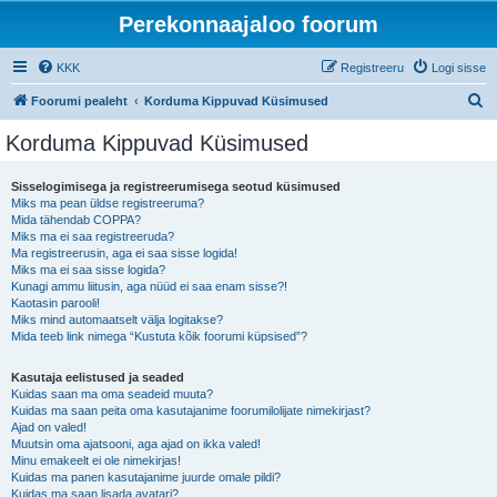
Perekonnaajaloo foorum
KKK
Registreeru
Logi sisse
O
Foorumi pealeht
Korduma Kippuvad Küsimused
t
Korduma Kippuvad Küsimused
s
i
Sisselogimisega ja registreerumisega seotud küsimused
Miks ma pean üldse registreeruma?
Mida tähendab COPPA?
Miks ma ei saa registreeruda?
Ma registreerusin, aga ei saa sisse logida!
Miks ma ei saa sisse logida?
Kunagi ammu liitusin, aga nüüd ei saa enam sisse?!
Kaotasin parooli!
Miks mind automaatselt välja logitakse?
Mida teeb link nimega “Kustuta kõik foorumi küpsised”?
Kasutaja eelistused ja seaded
Kuidas saan ma oma seadeid muuta?
Kuidas ma saan peita oma kasutajanime foorumilolijate nimekirjast?
Ajad on valed!
Muutsin oma ajatsooni, aga ajad on ikka valed!
Minu emakeelt ei ole nimekirjas!
Kuidas ma panen kasutajanime juurde omale pildi?
Kuidas ma saan lisada avatari?