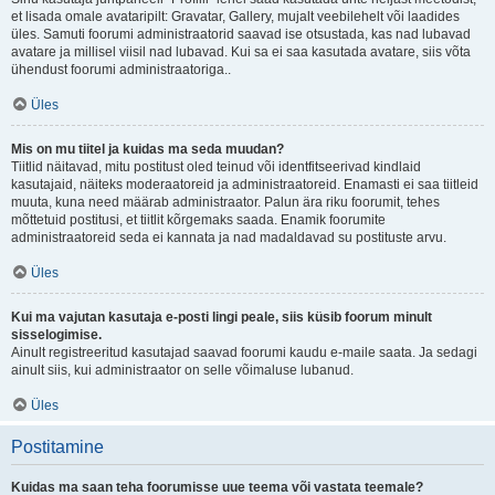
et lisada omale avataripilt: Gravatar, Gallery, mujalt veebilehelt või laadides
üles. Samuti foorumi administraatorid saavad ise otsustada, kas nad lubavad
avatare ja millisel viisil nad lubavad. Kui sa ei saa kasutada avatare, siis võta
ühendust foorumi administraatoriga..
Üles
Mis on mu tiitel ja kuidas ma seda muudan?
Tiitlid näitavad, mitu postitust oled teinud või identfitseerivad kindlaid
kasutajaid, näiteks moderaatoreid ja administraatoreid. Enamasti ei saa tiitleid
muuta, kuna need määrab administraator. Palun ära riku foorumit, tehes
mõttetuid postitusi, et tiitlit kõrgemaks saada. Enamik foorumite
administraatoreid seda ei kannata ja nad madaldavad su postituste arvu.
Üles
Kui ma vajutan kasutaja e-posti lingi peale, siis küsib foorum minult
sisselogimise.
Ainult registreeritud kasutajad saavad foorumi kaudu e-maile saata. Ja sedagi
ainult siis, kui administraator on selle võimaluse lubanud.
Üles
Postitamine
Kuidas ma saan teha foorumisse uue teema või vastata teemale?