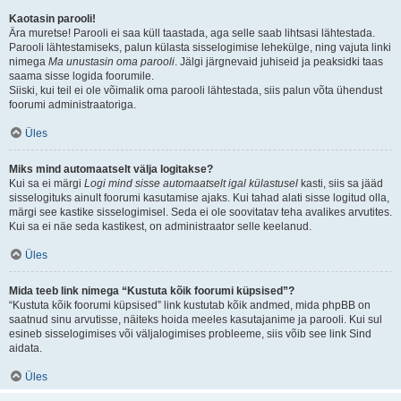
Kaotasin parooli!
Ära muretse! Parooli ei saa küll taastada, aga selle saab lihtsasi lähtestada.
Parooli lähtestamiseks, palun külasta sisselogimise lehekülge, ning vajuta linki
nimega
Ma unustasin oma parooli
. Jälgi järgnevaid juhiseid ja peaksidki taas
saama sisse logida foorumile.
Siiski, kui teil ei ole võimalik oma parooli lähtestada, siis palun võta ühendust
foorumi administraatoriga.
Üles
Miks mind automaatselt välja logitakse?
Kui sa ei märgi
Logi mind sisse automaatselt igal külastusel
kasti, siis sa jääd
sisselogituks ainult foorumi kasutamise ajaks. Kui tahad alati sisse logitud olla,
märgi see kastike sisselogimisel. Seda ei ole soovitatav teha avalikes arvutites.
Kui sa ei näe seda kastikest, on administraator selle keelanud.
Üles
Mida teeb link nimega “Kustuta kõik foorumi küpsised”?
“Kustuta kõik foorumi küpsised” link kustutab kõik andmed, mida phpBB on
saatnud sinu arvutisse, näiteks hoida meeles kasutajanime ja parooli. Kui sul
esineb sisselogimises või väljalogimises probleeme, siis võib see link Sind
aidata.
Üles