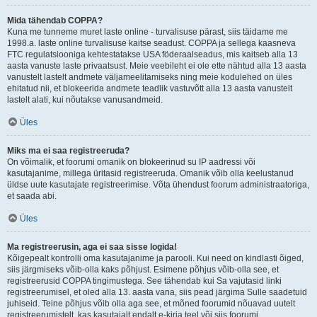
Mida tähendab COPPA?
Kuna me tunneme muret laste online - turvalisuse pärast, siis täidame me
1998.a. laste online turvalisuse kaitse seadust. COPPA ja sellega kaasneva
FTC regulatsiooniga kehtestatakse USA föderaalseadus, mis kaitseb alla 13
aasta vanuste laste privaatsust. Meie veebileht ei ole ette nähtud alla 13 aasta
vanustelt lastelt andmete väljameelitamiseks ning meie kodulehed on üles
ehitatud nii, et blokeerida andmete teadlik vastuvõtt alla 13 aasta vanustelt
lastelt alati, kui nõutakse vanusandmeid.
Üles
Miks ma ei saa registreeruda?
On võimalik, et foorumi omanik on blokeerinud su IP aadressi või
kasutajanime, millega üritasid registreeruda. Omanik võib olla keelustanud
üldse uute kasutajate registreerimise. Võta ühendust foorum administraatoriga,
et saada abi.
Üles
Ma registreerusin, aga ei saa sisse logida!
Kõigepealt kontrolli oma kasutajanime ja parooli. Kui need on kindlasti õiged,
siis järgmiseks võib-olla kaks põhjust. Esimene põhjus võib-olla see, et
registreerusid COPPA tingimustega. See tähendab kui Sa vajutasid linki
registreerumisel, et oled alla 13. aasta vana, siis pead järgima Sulle saadetuid
juhiseid. Teine põhjus võib olla aga see, et mõned foorumid nõuavad uutelt
registreerumistelt, kas kasutajalt endalt e-kirja teel või siis foorumi