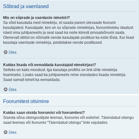
Sõbrad ja vaenlased
Mis on sõprade ja vaenlaste nimekiri?
Sa võid kasutada neid nimekirju, et saada parem ülevaade foorumi
kasutajatest. Kasutajate, kes on su sõprade nimekirjas, foorumiloleku staatust
näed oma juhtpaneelis ja seal saad ka neile kiiresti privaatsõnumi saata.
Olenevalt stiilist on võimalik nende kasutajate postitusi ka esile tõsta. Kui lisad
kasutaja vaenlaste nimekirja, peidetakse nende postitused.
Üles
Kuidas lisada või eemaldada kasutajaid nimekirjast?
Selleks on kaks moodust. Iga kasutaja profiilis on link ühte nimekirja
lisamiseks. Lisaks saad ka juhtpaneelis nime sisestades lisada nimekirja.
Saad samalt lehelt ka eemaldada.
Üles
Foorumitest otsimine
Kuidas saan otsida foorumist või foorumitest?
Sisesta sõna otsinguväljale teemas, foorumis või esilehel. Täiendatud otsingu
saad teemas või foorumis "Täiendatud otsingu" linki vajutades.
Üles