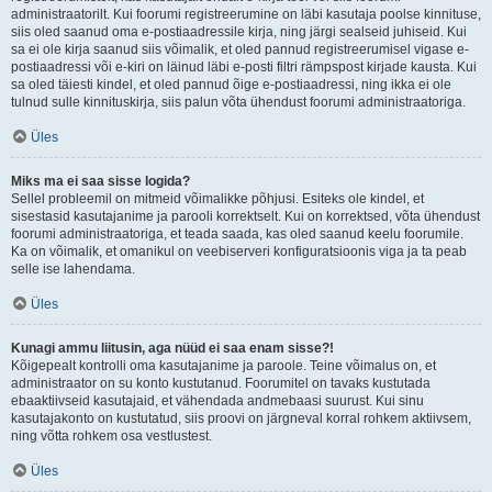
administraatorilt. Kui foorumi registreerumine on läbi kasutaja poolse kinnituse,
siis oled saanud oma e-postiaadressile kirja, ning järgi sealseid juhiseid. Kui
sa ei ole kirja saanud siis võimalik, et oled pannud registreerumisel vigase e-
postiaadressi või e-kiri on läinud läbi e-posti filtri rämpspost kirjade kausta. Kui
sa oled täiesti kindel, et oled pannud õige e-postiaadressi, ning ikka ei ole
tulnud sulle kinnituskirja, siis palun võta ühendust foorumi administraatoriga.
Üles
Miks ma ei saa sisse logida?
Sellel probleemil on mitmeid võimalikke põhjusi. Esiteks ole kindel, et
sisestasid kasutajanime ja parooli korrektselt. Kui on korrektsed, võta ühendust
foorumi administraatoriga, et teada saada, kas oled saanud keelu foorumile.
Ka on võimalik, et omanikul on veebiserveri konfiguratsioonis viga ja ta peab
selle ise lahendama.
Üles
Kunagi ammu liitusin, aga nüüd ei saa enam sisse?!
Kõigepealt kontrolli oma kasutajanime ja paroole. Teine võimalus on, et
administraator on su konto kustutanud. Foorumitel on tavaks kustutada
ebaaktiivseid kasutajaid, et vähendada andmebaasi suurust. Kui sinu
kasutajakonto on kustutatud, siis proovi on järgneval korral rohkem aktiivsem,
ning võtta rohkem osa vestlustest.
Üles