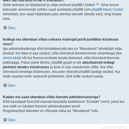
Miks siin foorumis ei ole X võimalust?
Selle tarkvara on kirjutanud ja välja andnud phpBB Limited ™. Oma soove
tulevaste versioonide suhtes saad avaldada phpBB.com
phpBB Ideas Centre
leheküljel, kus saad hääletada juba olemas olevate ideede eest, ning lisada
oma.
Üles
Kellega ma ühendust võtan solvava materjali ja/või juriidilise küsimuse
osas?
Iga administraatoriga võid kontakteeruda kes on “Meeskond” leheküljel välja
toodud. Kui ikka ei saa vastust, võta ühendust domeeninime omanikuga (tee
whois käsk
) või kui foorum jookseb tasuta teenusel, võta ühendust teenuse
pakkujaga. Palun pane tähele, phpBB grupil ei ole
absoluutselt midagi
pistmist nendes küsimustes
ja teda ei saa vastutusele võtta. Ära võta
ühendust nendega küsimuses, mis pole otseselt phpBB saidiga seotud. Kui
siiski saadad neile sedasorti probleemi, võid mitte vastust saada.
Üles
Kuidas ma saan ühendust võtta foorumi administraatoriga?
Kõik kasutajad foorumil saavad kasutada funktsiooni “Kontakt” vormi, juhul kui
see valik on lubatud foorumi administraatori poolt.
Registreeritud liikmetel on võimalik näha ka “Meeskond” linki.
Üles