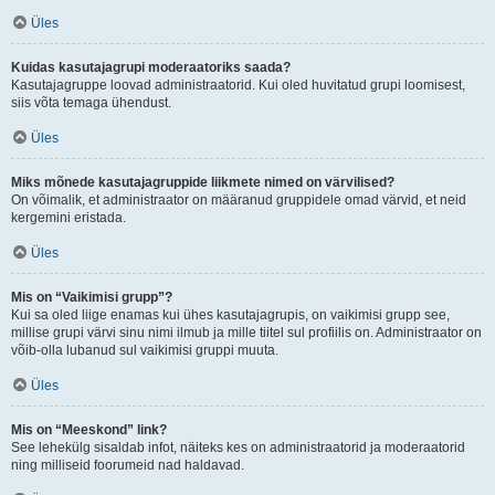
Üles
Kuidas kasutajagrupi moderaatoriks saada?
Kasutajagruppe loovad administraatorid. Kui oled huvitatud grupi loomisest,
siis võta temaga ühendust.
Üles
Miks mõnede kasutajagruppide liikmete nimed on värvilised?
On võimalik, et administraator on määranud gruppidele omad värvid, et neid
kergemini eristada.
Üles
Mis on “Vaikimisi grupp”?
Kui sa oled liige enamas kui ühes kasutajagrupis, on vaikimisi grupp see,
millise grupi värvi sinu nimi ilmub ja mille tiitel sul profiilis on. Administraator on
võib-olla lubanud sul vaikimisi gruppi muuta.
Üles
Mis on “Meeskond” link?
See lehekülg sisaldab infot, näiteks kes on administraatorid ja moderaatorid
ning milliseid foorumeid nad haldavad.