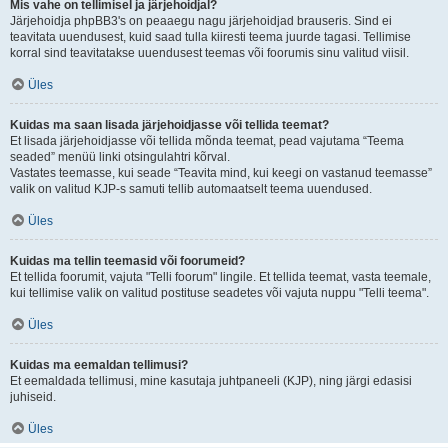
Mis vahe on tellimisel ja järjehoidjal?
Järjehoidja phpBB3's on peaaegu nagu järjehoidjad brauseris. Sind ei
teavitata uuendusest, kuid saad tulla kiiresti teema juurde tagasi. Tellimise
korral sind teavitatakse uuendusest teemas või foorumis sinu valitud viisil.
Üles
Kuidas ma saan lisada järjehoidjasse või tellida teemat?
Et lisada järjehoidjasse või tellida mõnda teemat, pead vajutama “Teema
seaded” menüü linki otsingulahtri kõrval.
Vastates teemasse, kui seade “Teavita mind, kui keegi on vastanud teemasse”
valik on valitud KJP-s samuti tellib automaatselt teema uuendused.
Üles
Kuidas ma tellin teemasid või foorumeid?
Et tellida foorumit, vajuta "Telli foorum" lingile. Et tellida teemat, vasta teemale,
kui tellimise valik on valitud postituse seadetes või vajuta nuppu "Telli teema".
Üles
Kuidas ma eemaldan tellimusi?
Et eemaldada tellimusi, mine kasutaja juhtpaneeli (KJP), ning järgi edasisi
juhiseid.
Üles