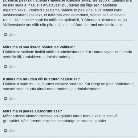
postitust) peaksid nägema
Hääletuse lisamine
sakki, mis asub kirjutamisvälja
all (kui seda ei näe, siis arvatavasti puuduvad sul õigused hääletuse
algatamiseks). Peaksid sisestama hääletuse pealkirja ja vähemalt kaks
vastusevarianti (selleks, et määrata vastusevarianti, sisesta see vastavale
reale. Hääletusele saab ka määrata ajalimiidi, 0 tähendab piiramatut aega.
Valikvastuste arv võib olla piiratud, selle määrab foorumi administraator.
Üles
Miks ma ei saa lisada hääletuse valikuid?
Hääletuse valikute limiidi määrab administraator. Kui tunned vajadust ületada
seda limiiti, kontakteeru administraatoriga.
Üles
Kuidas ma muudan või kustutan hääletuse?
Hääletusi saab muuta, muutes esimest postitust. Kui keegi on juba hääletanud,
saavad seda muuta ainult moderaatorid ja administraatorid.
Üles
Miks ma ei pääse alafoorumisse?
Mõndadesse alafoorumitesse on ligipääs ainult teatud kasutajatel või
gruppidel. Võta ühendust administraatoriga, et saada ligipääs.
Üles