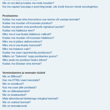
Mis on mu tiitel ja kuidas ma seda muudan?
Kui ma vajutan kasutaja e-posti lingi peale, siis küsib foorum minult sisselogimise.
Postitamine
Kuidas ma saan teha foorumisse uue teema või vastata teemale?
Kuidas ma muudan või kustutan postitusi?
Kuidas ma panen oma postitusele signatuuri juurde?
Kuidas ma hääletuse teen?
Miks ma ei saa lisada hääletuse valikuid?
Kuidas ma muudan või kustutan hääletuse?
Miks ma ei pääse alafoorumisse?
Miks ma ei saa lisada manuseid?
Miks ma hoiatuse sain?
Kuidas ma saan raporteerida postitusest?
Milleks on “Salvesta” nupp postitamise juures?
Miks peab mu postitust heaks kiitma?
Kuidas ma tõstatan oma teemat?
Vormindamine ja teemade tüübid
Mis on BBkood?
Kas ma HTMLi saan kasutada?
Mis on emotikoni?
Kas ma saan pilte postitada?
Mis on üldteadaanded?
Mis on teadeanded?
Mida tähendavad kleebisega märgitud teemad?
Mis on suletud teemad?
Mis on teemaikoonid