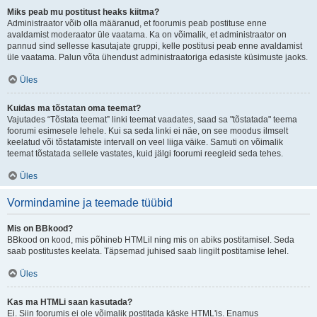
Miks peab mu postitust heaks kiitma?
Administraator võib olla määranud, et foorumis peab postituse enne
avaldamist moderaator üle vaatama. Ka on võimalik, et administraator on
pannud sind sellesse kasutajate gruppi, kelle postitusi peab enne avaldamist
üle vaatama. Palun võta ühendust administraatoriga edasiste küsimuste jaoks.
Üles
Kuidas ma tõstatan oma teemat?
Vajutades “Tõstata teemat” linki teemat vaadates, saad sa "tõstatada" teema
foorumi esimesele lehele. Kui sa seda linki ei näe, on see moodus ilmselt
keelatud või tõstatamiste intervall on veel liiga väike. Samuti on võimalik
teemat tõstatada sellele vastates, kuid jälgi foorumi reegleid seda tehes.
Üles
Vormindamine ja teemade tüübid
Mis on BBkood?
BBkood on kood, mis põhineb HTMLil ning mis on abiks postitamisel. Seda
saab postitustes keelata. Täpsemad juhised saab lingilt postitamise lehel.
Üles
Kas ma HTMLi saan kasutada?
Ei. Siin foorumis ei ole võimalik postitada käske HTML'is. Enamus