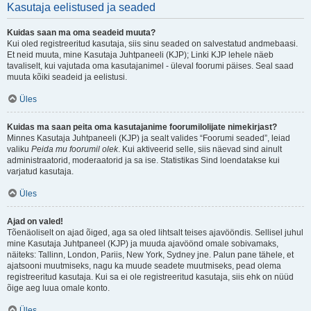
Kasutaja eelistused ja seaded
Kuidas saan ma oma seadeid muuta?
Kui oled registreeritud kasutaja, siis sinu seaded on salvestatud andmebaasi.
Et neid muuta, mine Kasutaja Juhtpaneeli (KJP); Linki KJP lehele näeb
tavaliselt, kui vajutada oma kasutajanimel - üleval foorumi päises. Seal saad
muuta kõiki seadeid ja eelistusi.
Üles
Kuidas ma saan peita oma kasutajanime foorumilolijate nimekirjast?
Minnes Kasutaja Juhtpaneeli (KJP) ja sealt valides “Foorumi seaded”, leiad
valiku
Peida mu foorumil olek
. Kui aktiveerid selle, siis näevad sind ainult
administraatorid, moderaatorid ja sa ise. Statistikas Sind loendatakse kui
varjatud kasutaja.
Üles
Ajad on valed!
Tõenäoliselt on ajad õiged, aga sa oled lihtsalt teises ajavööndis. Sellisel juhul
mine Kasutaja Juhtpaneel (KJP) ja muuda ajavöönd omale sobivamaks,
näiteks: Tallinn, London, Pariis, New York, Sydney jne. Palun pane tähele, et
ajatsooni muutmiseks, nagu ka muude seadete muutmiseks, pead olema
registreeritud kasutaja. Kui sa ei ole registreeritud kasutaja, siis ehk on nüüd
õige aeg luua omale konto.
Üles