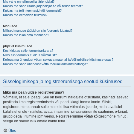
Mis vahe on tellimisel ja järjehoidjal?
Kuidas ma saan lisada järjehoidjasse või tellida teemat?
Kuidas ma tellin teemasid või foorumeid?
Kuidas ma eemaldan tellimusi?
Manused
Millised manuse tüübid on siin foorumis lubatud?
Kuidas ma leian oma manused?
phpBB küsimused
Kes kirjutas selle foorumitarkvara?
Miks siin foorumis ei ole X võimalust?
Kellega ma ühendust võtan solvava materjali ja/või juriidilise küsimuse osas?
Kuidas ma saan ühendust võtta foorumi administraatoriga?
Sisselogimisega ja registreerumisega seotud küsimused
Miks ma pean üldse registreeruma?
Võimalik, et sa ei peagi. See on foorumi haldajate otsustada, kas nad lasevad
postitada ilma registreerimiseta või pead ikkagi looma konto. Siiski;
registreerumine annab sulle mitmeid lisa võimalusi juurde, mida tavalistel
külalistel ei ole - näiteks: avatari lisamine, privaatsõnumite saatmine, e-kirjad,
gruppidega liitumine jpm veelgi. Registreerumine võtab kõigest mõne minuti,
seega on soovituslik omale konto teha.
Üles