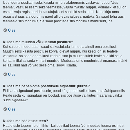
Uue teema postitamiseks kasuta mingis alafoorumis vastavat nuppu "Uus
teema". Vastuse lisamiseks teemasse, vajuta "Vasta" nuppu. Võimalik, et sul on
esmalt vaja registreerida kasutajaks, et saaksid seda toimi. Nimekirja oma
õigustest igas alafoorumis näed all olevas jaluses, näiteks: Sa saad teha uusi
teemasid siin foorumis, Sa saad postitada siin foorumis manuseid, jne.
Üles
Kuidas ma muudan või kustutan postitusi?
Kui sa pole moderaator, saad sa kustutada ja muuta ainult oma postitusi.
Muutmiseks kasuta postituse kõrval olevat nuppu. Kui keegi on su teatele
vastanud, sa seda enam kustutada ei saa ja muutes tuleb teate alla kiri selle
kohta, millal sa seda viimati muutsid. Moderaatorite muutmisest enamasti märki
ei jää, kuid nad võivad selle omal soovil lisada.
Üles
Kuidas ma panen oma postitusele signatuuri juurde?
Et lisada signatuuri postitusele, pead kõigepealt selle sisestama Juhtpaneelis.
Peale seda kui signatuur on loodud, siis postituse valikutes määrama valiku
"Lisa signatuur"
.
Üles
Kuidas ma hääletuse teen?
Hääletuste tegemine on lihte - kui postitad teema (või muudad teema esimest